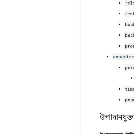
rel
res
bac
bac
pre
experime
per
tim
pop
উপাদানযুক্ত