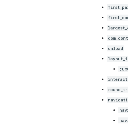
first_pa
first_co
largest_
dom_cont
onload
layout_i
cum
interact
round_tr
navigati
nav
nav