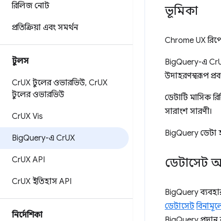
রিলিজ নোট
ভূমিকা
প্রতিক্রিয়া এবং সমর্থন
Chrome UX রিপোর
টুলস
BigQuery-এ CrUX
উদাহরণস্বরূপ প্রব
Cr
UX টুলের ওভারভিউ
,
Cr
UX
টুলের ওভারভিউ
ডেটাটি মাসিক রিল
সারাংশ সারণী।
Cr
UX Vis
BigQuery ডেটা
Big
Query-এ Cr
UX
Cr
UX API
ডেটাসেট অ্
Cr
UX ইতিহাস API
BigQuery ব্যবহ
ডেটাসেট
বিনামূল্
নির্দেশিকা
BigQuery প্রদান 