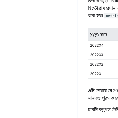
উপাদানযুক্ত টেবি
হিস্টোগ্রাম প্রদা
করা হয়।
metri
yyyymm
202204
202203
202202
202201
এটি দেখায় যে 
মানদণ্ড পূরণ কর
চারটি বস্তুগত টেব