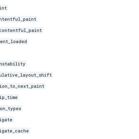
int
ntentful_paint
contentful_paint
ent_loaded
nstability
ulative_layout_shift
ion_to_next_paint
ip_time
on_types
igate
igate_cache