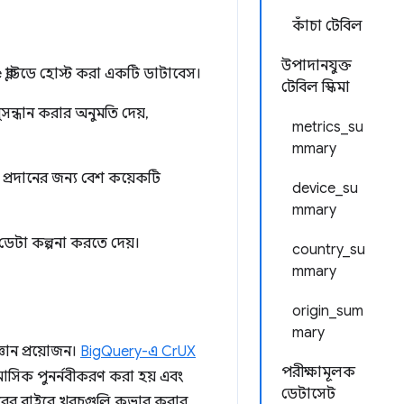
কাঁচা টেবিল
উপাদানযুক্ত
 ক্লাউডে হোস্ট করা একটি ডাটাবেস।
টেবিল স্কিমা
ন্ধান করার অনুমতি দেয়,
metrics_su
mmary
 প্রদানের জন্য বেশ কয়েকটি
device_su
mmary
ডেটা কল্পনা করতে দেয়।
country_su
mmary
origin_sum
mary
ঞান প্রয়োজন।
BigQuery-এ CrUX
পরীক্ষামূলক
া মাসিক পুনর্নবীকরণ করা হয় এবং
ডেটাসেট
স্তরের বাইরে খরচগুলি কভার করার