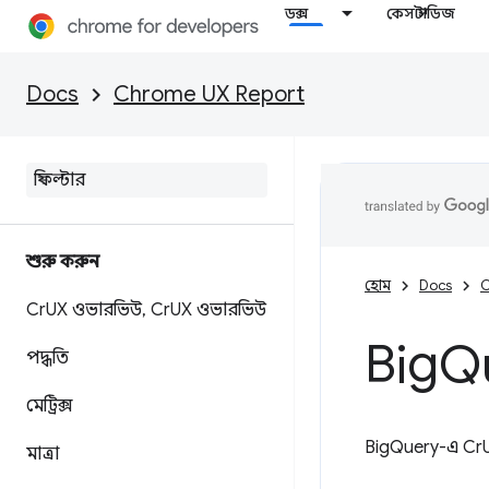
ডক্স
কেস স্টাডিজ
Docs
Chrome UX Report
শুরু করুন
হোম
Docs
C
Cr
UX ওভারভিউ
,
Cr
UX ওভারভিউ
Big
Q
পদ্ধতি
মেট্রিক্স
BigQuery-এ CrU
মাত্রা