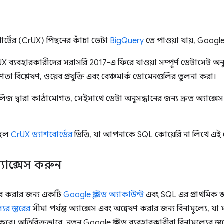
্টের (CrUX) পিছনের কাঁচা ডেটা
BigQuery
তে পাওয়া যায়, Google
 ব্যবহারকারীদের সরাসরি 2017-এ ফিরে যাওয়া সম্পূর্ণ ডেটাসেট অনুস
ণতা বিশ্লেষণ, ওয়েব প্রযুক্তি এবং বেঞ্চমার্ক ডোমেনগুলির তুলনা করা।
িজ দ্বারা কাঠামোগত, সেইসাথে ডেটা অনুসন্ধানের জন্য দ্রুত অ্যাক্সেস
 হল
CrUX ড্যাশবোর্ডের
ভিত্তি, যা আপনাকে SQL কোয়েরি না লিখে এই 
যাক্সেস করুন
ার করার জন্য একটি
Google ক্লাউড অ্যাকাউন্ট
এবং SQL এর প্রাথমিক জ্
যের স্তরের
সীমা পর্যন্ত অ্যাক্সেস এবং অন্বেষণ করার জন্য বিনামূল্যে, য
করে। অতিরিক্তভাবে, নতুন Google ক্লাউড ব্যবহারকারীরা বিনামূল্যের 