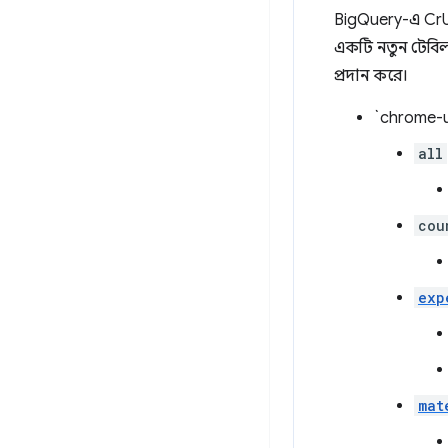
BigQuery-এ CrUX 
একটি নতুন টেবিল 
প্রদান করে।
`chrome-u
all
cou
exp
mat