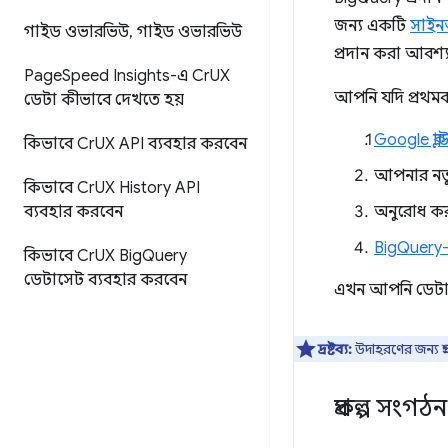
জন্য একটি
সাইন
গাইড ওভারভিউ
,
গাইড ওভারভিউ
প্রদান করা আবশ্
Page
Speed ​​Insights-এ Cr
UX
আপনি যদি প্রথম
ডেটা কীভাবে দেখতে হয়
Google ক্
কিভাবে Cr
UX API ব্যবহার করবেন
আপনার নতু
কিভাবে Cr
UX History API
ব্যবহার করবেন
অনুরোধ কর
BigQuery
কিভাবে Cr
UX Big
Query
ডেটাসেট ব্যবহার করবেন
এখন আপনি ডেটাসেট
দ্রষ্টব্য:
উদাহরণের জন্য প্রশ
প্রকল্প সংগঠন