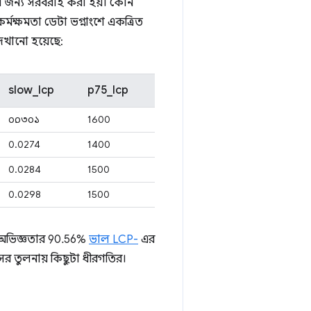
েসের জন্য সরবরাহ করা হয়। কোন
 কর্মক্ষমতা ডেটা ভগ্নাংশে একত্রিত
খানো হয়েছে:
slow_lcp
p75_lcp
০.০৩০১
1600
0.0274
1400
0.0284
1500
0.0298
1500
 অভিজ্ঞতার 90.56%
ভাল LCP-
এর
র তুলনায় কিছুটা ধীরগতির।