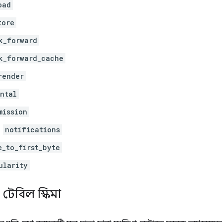
oad
tore
k_forward
k_forward_cache
render
ntal
mission
notifications
e_to_first_byte
ularity
 টেবিল স্কিমা