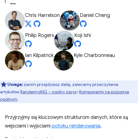
Chris Harrelson
Daniel Cheng
Philip Rogers
Koji Ishi
Ian Kilpatrick
Kyle Charbonneau
Uwaga:
zanim przejdziesz dalej, zalecamy przeczytanie
artykułów
RenderingNG – ogólny zarys
i
Komponenty na poziomie
ogólnym
.
Przyjrzyjmy się kluczowym strukturom danych, które są
wejściami i wyjściami
potoku renderowania
.