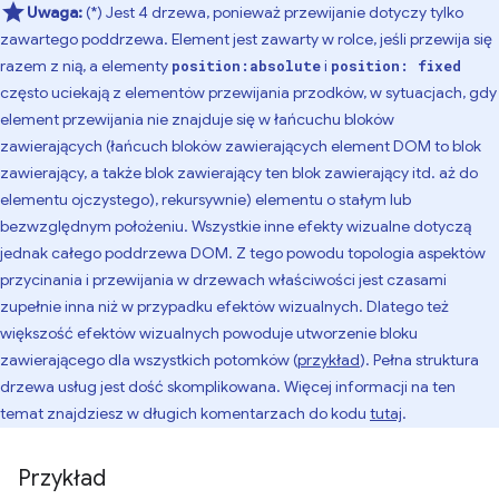
Uwaga:
(*) Jest 4 drzewa, ponieważ przewijanie dotyczy tylko
zawartego poddrzewa. Element jest zawarty w rolce, jeśli przewija się
razem z nią, a elementy
i
position:absolute
position: fixed
często uciekają z elementów przewijania przodków, w sytuacjach, gdy
element przewijania nie znajduje się w łańcuchu bloków
zawierających (łańcuch bloków zawierających element DOM to blok
zawierający, a także blok zawierający ten blok zawierający itd. aż do
elementu ojczystego), rekursywnie) elementu o stałym lub
bezwzględnym położeniu. Wszystkie inne efekty wizualne dotyczą
jednak całego poddrzewa DOM. Z tego powodu topologia aspektów
przycinania i przewijania w drzewach właściwości jest czasami
zupełnie inna niż w przypadku efektów wizualnych. Dlatego też
większość efektów wizualnych powoduje utworzenie bloku
zawierającego dla wszystkich potomków (
przykład
). Pełna struktura
drzewa usług jest dość skomplikowana. Więcej informacji na ten
temat znajdziesz w długich komentarzach do kodu
tutaj
.
Przykład