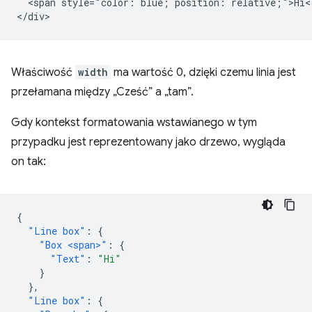
  <span style="color: blue; position: relative;">Hi</
Właściwość
width
ma wartość 0, dzięki czemu linia jest
przełamana między „Cześć” a „tam”.
Gdy kontekst formatowania wstawianego w tym
przypadku jest reprezentowany jako drzewo, wygląda
on tak:
{
"Line box"
:
{
"Box <span>"
:
{
"Text"
:
"Hi"
}
},
"Line box"
:
{