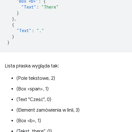
"Box <b>"
:
{
"Text"
:
"There"
}
},
{
"Text"
:
"."
}
}
Lista płaska wygląda tak:
(Pole tekstowe, 2)
(Box <span>, 1)
(Text "Cześć", 0)
(Element zamówienia w linii, 3)
(Box <b>, 1)
(Tekst „there”, 0)