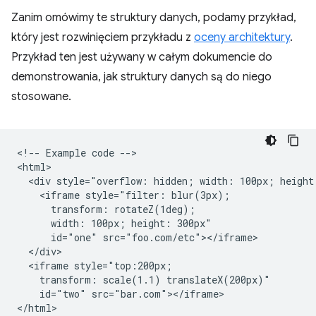
Zanim omówimy te struktury danych, podamy przykład,
który jest rozwinięciem przykładu z
oceny architektury
.
Przykład ten jest używany w całym dokumencie do
demonstrowania, jak struktury danych są do niego
stosowane.
<!-- Example code -->

<html>

  <div style="overflow: hidden; width: 100px; height:
    <iframe style="filter: blur(3px);

      transform: rotateZ(1deg);

      width: 100px; height: 300px"

      id="one" src="foo.com/etc"></iframe>

  </div>

  <iframe style="top:200px;

    transform: scale(1.1) translateX(200px)"

    id="two" src="bar.com"></iframe>
