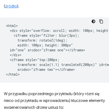
(
źródło
).
<html>

  <div style="overflow: scroll; width: 100px; height:
    <iframe style="filter: blur(3px);

      transform: rotateZ(1deg);

      width: 100px; height: 300px"

  id="one" srcdoc="iframe one"></iframe>

  </div>

  <iframe style="top:200px;

      transform: scale(1.1) translateX(200px)" id=two
      srcdoc="iframe two"></iframe>

W przypadku poprzedniego przykładu (który różni się
nieco od przykładu w wprowadzeniu) kluczowe elementy
wygenerowanych drzew usług to: