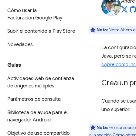
André 
Cómo usar la
Facturación Google Play
Nota:
Nota: Ahora e
Subir el contenido a Play Store
Novedades
La configuració
Java, pero se r
sobre cómo inst
Guías
Actividades web de confianza
Crea un p
de orígenes múltiples
Parámetros de consulta
Cuando se usan 
uno superior.
Biblioteca de ayuda para el
navegador Android
Nota:
En esta secció
Objetivo de uso compartido
a la sección
Cómo obtene