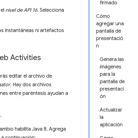
firmado
 el
nivel de API 16
. Selecciona
Cómo
agregar una
ps instantáneas ni artefactos
pantalla de
presentació
n
eb Activities
Genera las
imágenes
para la
rás editar el archivo de
pantalla de
gator
. Hay dos archivos
presentaci
ones entre paréntesis ayudan a
ón
Actualizar
.
la
aplicación
 cambio habilita Java 8. Agrega
 a continuación: