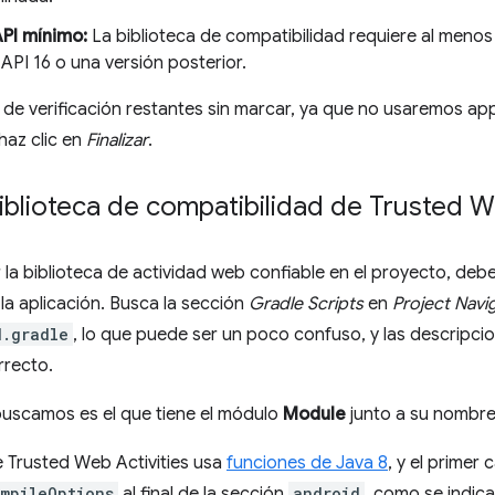
API mínimo:
La biblioteca de compatibilidad requiere al menos
e API 16 o una versión posterior.
as de verificación restantes sin marcar, ya que no usaremos ap
haz clic en
Finalizar
.
iblioteca de compatibilidad de Trusted W
 la biblioteca de actividad web confiable en el proyecto, debe
la aplicación. Busca la sección
Gradle Scripts
en
Project Navi
d.gradle
, lo que puede ser un poco confuso, y las descripci
orrecto.
buscamos es el que tiene el módulo
Module
junto a su nombre
e Trusted Web Activities usa
funciones de Java 8
, y el primer
mpileOptions
al final de la sección
android
, como se indica