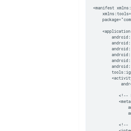
<manifest
package="com
andr
<!--
a
<!--