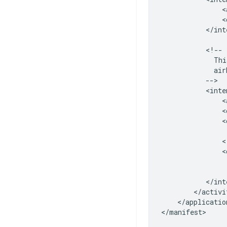
<
<
</int
Thi
<
<
<
<
</application