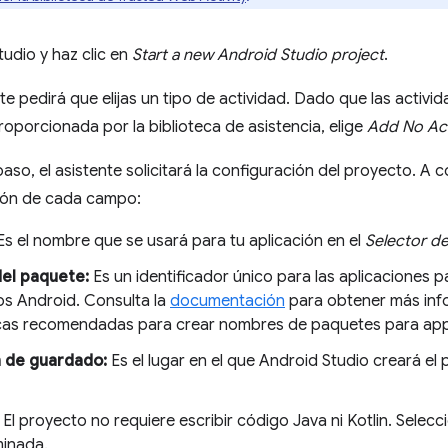
udio y haz clic en
Start a new Android Studio project
.
te pedirá que elijas un tipo de actividad. Dado que las activ
roporcionada por la biblioteca de asistencia, elige
Add No Act
paso, el asistente solicitará la configuración del proyecto. A 
ión de cada campo:
s el nombre que se usará para tu aplicación en el
Selector d
el paquete:
Es un identificador único para las aplicaciones p
os Android. Consulta la
documentación
para obtener más info
icas recomendadas para crear nombres de paquetes para app
n de guardado:
Es el lugar en el que Android Studio creará el
El proyecto no requiere escribir código Java ni Kotlin. Selec
inada.