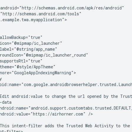
.example.twa.myapplication">

oid:name="com.google.androidbrowserhelper.trusted.Launch
Edit
android:value
to
change
the
url
opened
by
the
Trus
ndroid:value="https://airhorner.com"
/>

This
intent-filter
adds
the
Trusted
Web
Activity
to
the