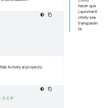
Cómo
hacer que
LauncherA
ctivity sea
transparen
te
Web Activity al proyecto.
r:2.2.0'