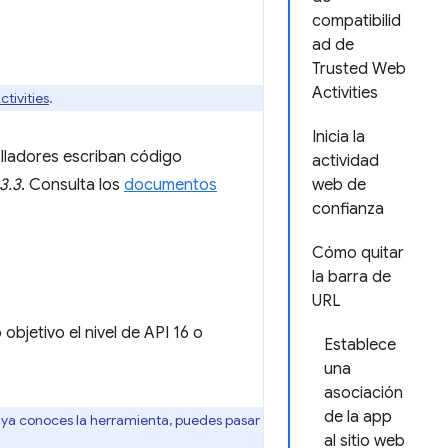
compatibilid
ad de
Trusted Web
Activities
tivities
.
Inicia la
olladores escriban código
actividad
3.3
. Consulta los
documentos
web de
confianza
Cómo quitar
la barra de
URL
bjetivo el nivel de API 16 o
Establece
una
asociación
de la app
i ya conoces la herramienta, puedes pasar
al sitio web