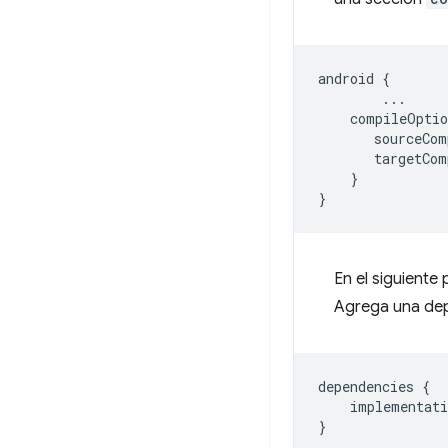
android
{
...
compileOptio
sourceCom
targetCom
}
}
En el siguiente
Agrega una dep
dependencies
{
implementati
}