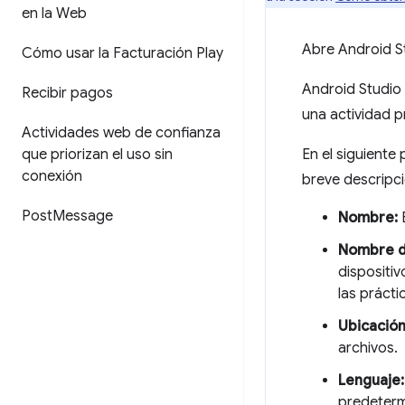
en la Web
Abre Android St
Cómo usar la Facturación Play
Android Studio 
Recibir pagos
una actividad p
Actividades web de confianza
que priorizan el uso sin
En el siguiente 
conexión
breve descripc
Post
Message
Nombre:
E
Nombre d
dispositiv
las práct
Ubicació
archivos.
Lenguaje:
predeterm