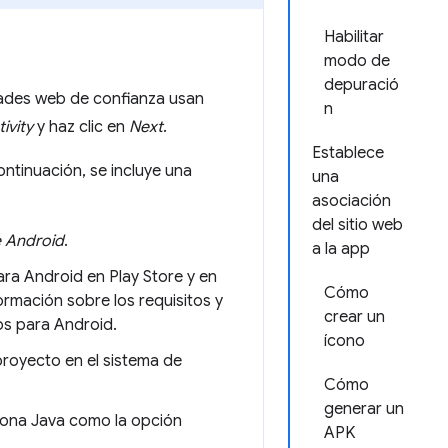
Habilitar
modo de
depuració
idades web de confianza usan
n
ivity
y haz clic en
Next
.
Establece
continuación, se incluye una
una
asociación
del sitio web
e Android
.
a la app
ara Android en Play Store y en
Cómo
rmación sobre los requisitos y
crear un
s para Android.
ícono
 proyecto en el sistema de
Cómo
generar un
ciona Java como la opción
APK