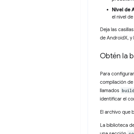
Nivel de 
el nivel d
Deja las casill
de AndroidX, y 
Obtén la b
Para configurar
compilación de 
llamados
buil
identificar el c
El archivo que 
La biblioteca d
una sección
co