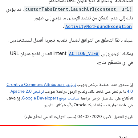
المخصّصة" ومحاولة فتح عنوان URL باستخدام
customTabsIntent.launchUrl(context, url)
، قد يؤدي
ذلك إلى عدم التمكّن من تنفيذ الإجراء، ما يؤدي إلى ظهور
.
ActivityNotFoundException
عليك دائمًا التحقّق من التوافق لضمان تقديم تجربة أفضل للمستخدمين.
يمكنك الرجوع إلى
ACTION_VIEW
Intent العادي لفتح عنوان URL
في أي متصفّح متاح.
إنّ محتوى هذه الصفحة مرخّص بموجب
ترخيص Creative Commons Attribution
4.0‏
ما لم يُنصّ على خلاف ذلك، ونماذج الرموز مرخّصة بموجب
ترخيص Apache 2.0‏
.
للاطّلاع على التفاصيل، يُرجى مراجعة
سياسات موقع Google Developers‏
. إنّ Java
هي علامة تجارية مسجَّلة لشركة Oracle و/أو شركائها التابعين.
تاريخ التعديل الأخير: 2020-02-04 (حسب التوقيت العالمي المتفَّق عليه)
مساهمة