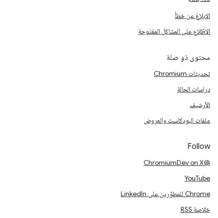
الإبلاغ عن خطأ
الاطّلاع على المشاكل المفتوحة
محتوى ذو صلة
تحديثات Chromium
دراسات الحالة
الأرشيف
ملفات البودكاست والعروض
Follow
@ChromiumDev on X
YouTube
Chrome للمطوّرين على LinkedIn
خلاصة RSS