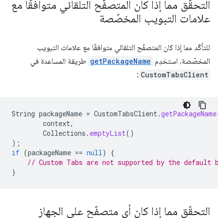
التحقّق مما إذا كان المتصفّح التلقائي متوافقًا مع
علامات التبويب المخصّصة
للتأكّد مما إذا كان المتصفّح التلقائي متوافقًا مع علامات التبويب
المخصّصة، استخدِم
getPackageName
طريقة المساعدة في
:
CustomTabsClient
String
packageName
=
CustomTabsClient
.
getPackageName
context
,
Collections
.
emptyList
()
);
if
(
packageName
==
null
)
{
// Custom Tabs are not supported by the default 
}
التحقّق مما إذا كان أي متصفّح على الجهاز