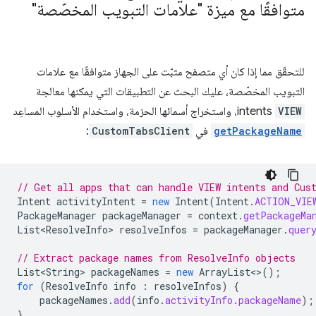
متوافقًا مع ميزة "علامات التبويب المخصّصة"
للتحقّق مما إذا كان أي متصفح مثبّت على الجهاز متوافقًا مع علامات
التبويب المخصّصة، عليك البحث عن التطبيقات التي يمكنها معالجة
VIEW
intents، واستخراج أسمائها الحزمة، واستخدام الأسلوب المساعِد
getPackageName
في
CustomTabsClient
:
// Get all apps that can handle VIEW intents and Cus
Intent
activityIntent
=
new
Intent
(
Intent
.
ACTION_VIE
PackageManager
packageManager
=
context
.
getPackageMa
List<ResolveInfo>
resolveInfos
=
packageManager
.
quer
// Extract package names from ResolveInfo objects
List<String>
packageNames
=
new
ArrayList
<>
();
for
(
ResolveInfo
info
:
resolveInfos
)
{
packageNames
.
add
(
info
.
activityInfo
.
packageName
);
}