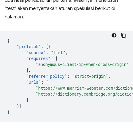
dua hasil penelusuran pertama. Misalnya, menelusuri
"test" akan menyertakan aturan spekulasi berikut di
halaman:
{
"prefetch"
:
[{
"source"
:
"list"
,
"requires"
:
[
"anonymous-client-ip-when-cross-origin"
],
"referrer_policy"
:
"strict-origin"
,
"urls"
:
[
"https://www.merriam-webster.com/diction
"https://dictionary.cambridge.org/dictio
]
}]
}