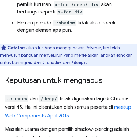
pemilih turunan.
x-foo /deep/ div
akan
berfungsi seperti
x-foo div
.
Elemen pseudo
::shadow
tidak akan cocok
dengan elemen apa pun.
Catatan:
Jika situs Anda menggunakan Polymer, tim telah
menyusun
panduan menyeluruh
yang menjelaskan langkah-langkah
untuk bermigrasi dari
dan
.
::shadow
/deep/
Keputusan untuk menghapus
::shadow
dan
/deep/
tidak digunakan lagi di Chrome
versi 45. Hal ini ditentukan oleh semua peserta di
meetup
Web Components April 2015
.
Masalah utama dengan pemilih shadow-piercing adalah