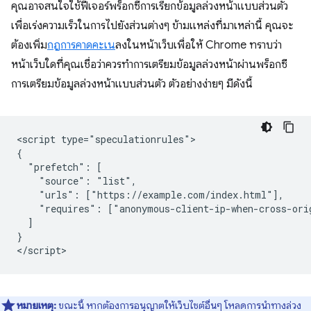
คุณอาจสนใจใช้ฟีเจอร์พร็อกซีการเรียกข้อมูลล่วงหน้าแบบส่วนตัว
เพื่อเร่งความเร็วในการไปยังส่วนต่างๆ ข้ามแหล่งที่มาเหล่านี้ คุณจะ
ต้องเพิ่ม
กฎการคาดคะเน
ลงในหน้าเว็บเพื่อให้ Chrome ทราบว่า
หน้าเว็บใดที่คุณเชื่อว่าควรทำการเตรียมข้อมูลล่วงหน้าผ่านพร็อกซี
การเตรียมข้อมูลล่วงหน้าแบบส่วนตัว ตัวอย่างง่ายๆ มีดังนี้
<script type="speculationrules">

{

  "prefetch": [

    "source": "list",

    "urls": ["https://example.com/index.html"],

    "requires": ["anonymous-client-ip-when-cross-orig
  ]

}

หมายเหตุ:
ขณะนี้ หากต้องการอนุญาตให้เว็บไซต์อื่นๆ โหลดการนําทางล่วง