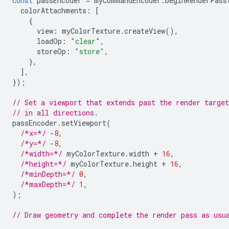
const
passEncoder
=
myCommandEncoder
.
beginRenderPass
colorAttachments
:
[
{
view
:
myColorTexture
.
createView
(),
loadOp
:
"clear"
,
storeOp
:
"store"
,
},
],
});
// Set a viewport that extends past the render targe
// in all directions.
passEncoder
.
setViewport
(
/*x=*/
-
8
,
/*y=*/
-
8
,
/*width=*/
myColorTexture
.
width
+
16
,
/*height=*/
myColorTexture
.
height
+
16
,
/*minDepth=*/
0
,
/*maxDepth=*/
1
,
);
// Draw geometry and complete the render pass as usu