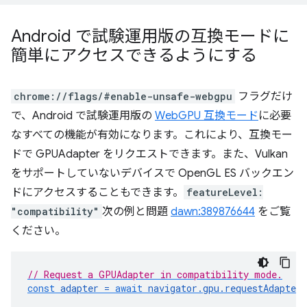
Android で試験運用版の互換モードに
簡単にアクセスできるようにする
chrome://flags/#enable-unsafe-webgpu
フラグだけ
で、Android で試験運用版の
WebGPU 互換モード
に必要
なすべての機能が有効になります。これにより、互換モー
ドで GPUAdapter をリクエストできます。また、Vulkan
をサポートしていないデバイスで OpenGL ES バックエン
ドにアクセスすることもできます。
featureLevel:
"compatibility"
次の例と問題
dawn:389876644
をご覧
ください。
// Request a GPUAdapter in compatibility mode.
const
adapter
=
await
navigator
.
gpu
.
requestAdapter