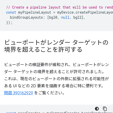
// Create a pipeline layout that will be used to ren
const
myPipelineLayout
=
myDevice
.
createPipelineLayo
bindGroupLayouts
:
[
bgl0
,
null
,
bgl2
],
});
ビューポートがレンダー ターゲットの
境界を超えることを許可する
ビューポートの検証要件が緩和され、ビューポートがレン
ダー ターゲットの境界を超えることが許可されました。
これは、現在のビューポートの外側に拡張される可能性が
ある UI などの 2D 要素を描画する場合に特に便利です。
問題 390162929
をご覧ください。