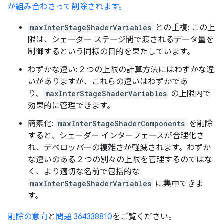
が組み合わさって削除されます。
maxInterStageShaderVariables
との重複: この上
限は、シェーダー ステージ間で渡されるデータ量を
制御するという同様の目的を果たしています。
わずかな違い: 2 つの上限の計算方法にはわずかな違
いがありますが、これらの違いはわずかであ
り、
maxInterStageShaderVariables
の上限内で
効果的に管理できます。
簡素化:
maxInterStageShaderComponents
を削除
すると、シェーダー インターフェースが合理化さ
れ、デベロッパーの複雑さが軽減されます。わずか
な違いのある 2 つの別々の上限を管理するのではな
く、より適切な名前で包括的な
maxInterStageShaderVariables
に集中できま
す。
削除の意向
と
問題 364338810
をご覧ください。