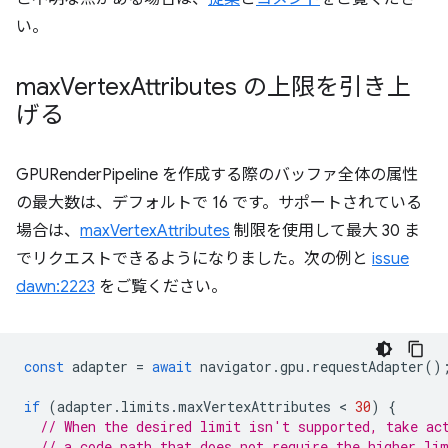
い。
max
Vertex
Attributes の上限を引き上
げる
GPURenderPipeline を作成する際のバッファ全体の属性
の最大数は、デフォルトで 16 です。サポートされている
場合は、
maxVertexAttributes
制限を使用して最大 30 ま
でリクエストできるようになりました。次の例と
issue
dawn:2223
をご覧ください。
const
adapter
=
await
navigator
.
gpu
.
requestAdapter
()
if
(
adapter
.
limits
.
maxVertexAttributes
 < 
30
)
{
// When the desired limit isn't supported, take ac
// a code path that does not require the higher li