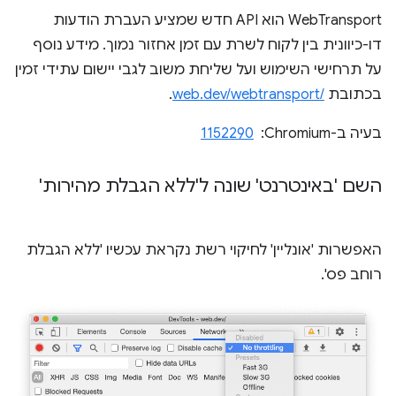
‫WebTransport הוא API חדש שמציע העברת הודעות
דו-כיוונית בין לקוח לשרת עם זמן אחזור נמוך. מידע נוסף
על תרחישי השימוש ועל שליחת משוב לגבי יישום עתידי זמין
בכתובת
web.dev/webtransport/‎
.
בעיה ב-Chromium: ‏
1152290
השם 'באינטרנט' שונה ל'ללא הגבלת מהירות'
האפשרות 'אונליין' לחיקוי רשת נקראת עכשיו 'ללא הגבלת
רוחב פס'.