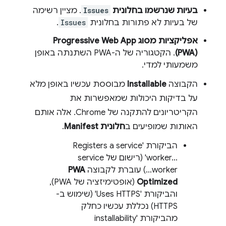
בעיות שנרשמו בחלונית
Issues
. מציין רשימה
של בעיות לא פתורות בחלונית
Issues
.
אפליקציות מסוג Progressive Web App ‏
(PWA)
. הקטגוריה של ה-PWA השתנתה באופן
משמעותי למדי.
הקבוצה
Installable
מבוססת עכשיו באופן מלא
על בדיקות היכולות שמאפשרות את
הקריטריונים להתקנה של Chrome. אלה אותם
האותות שמופיעים ב
חלונית Manifest
.
הביקורת 'Registers a service
worker…‎' (רישום של service
worker…) עוברת לקבוצה
PWA
Optimized
(אופטימיזציה של PWA),
והביקורת 'Uses HTTPS' (שימוש ב-
HTTPS) נכללת עכשיו כחלק
מהביקורת 'installability