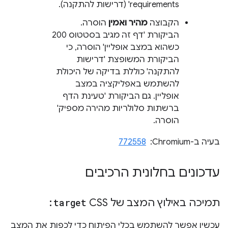
requirements' (דרישות להתקנה).
הקבוצה
מהיר ואמין
הוסרה.
הביקורת 'דף זה מגיב בסטטוס 200
כשהוא במצב אופליין' הוסרה, כי
הביקורת המשופצת 'דרישות
להתקנה' כוללת בדיקה של היכולת
להשתמש באפליקציה במצב
אופליין. גם הביקורת 'טעינת הדף
ברשתות סלולריות מהירה מספיק'
הוסרה.
בעיה ב-Chromium: ‏
772558
עדכונים בחלונית הרכיבים
תמיכה באילוץ המצב של CSS
:target
עכשיו אפשר להשתמש בכלי הפיתוח כדי לכפות את המצב