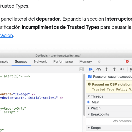
rusted Types.
l panel lateral del
depurador
. Expande la sección
Interrupcio
verificación
Incumplimientos de Trusted Types
para pausar la
ración
.