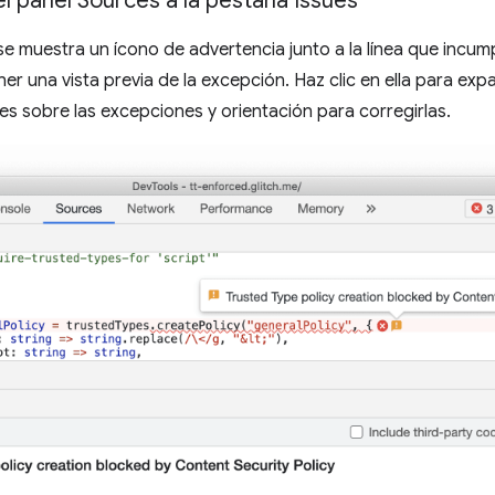
el panel Sources a la pestaña Issues
se muestra un ícono de advertencia junto a la línea que incum
er una vista previa de la excepción. Haz clic en ella para exp
s sobre las excepciones y orientación para corregirlas.