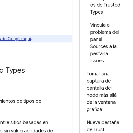
os de Trusted
Types
Vincula el
problema del
os de Google aquí
.
panel
Sources a la
pestaña
Issues
ed Types
Tomar una
captura de
pantalla del
nodo más allá
mientos de tipos de
de la ventana
gráfica
ntre sitios basadas en
Nueva pestaña
de Trust
s sin vulnerabilidades de