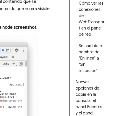
el contenido que se
Cómo ver las
ontenido que no era visible
conexiones
de
.
WebTranspor
e node screenshot
.
t en el panel
de red
Se cambió el
nombre de
"En línea" a
"Sin
limitación"
Nuevas
opciones de
copia en la
consola, el
panel Fuentes
y el panel