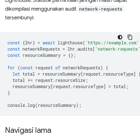
Lighthouse. Statistik permintaan jaringan masih dapat
dikompilasi menggunakan audit
network-requests
tersembunyi:
const
{
lhr
}
=
await
lighthouse
(
'https://example.com'
const
networkRequests
=
lhr
.
audits
[
'network-requests
const
resourceSummary
=
{};
for
(
const
request
of
networkRequests
)
{
let
total
=
resourceSummary
[
request
.
resourceType
]
total
+=
request
.
resourceSize
;
resourceSummary
[
request
.
resourceType
]
=
total
;
}
console
.
log
(
resourceSummary
);
Navigasi lama