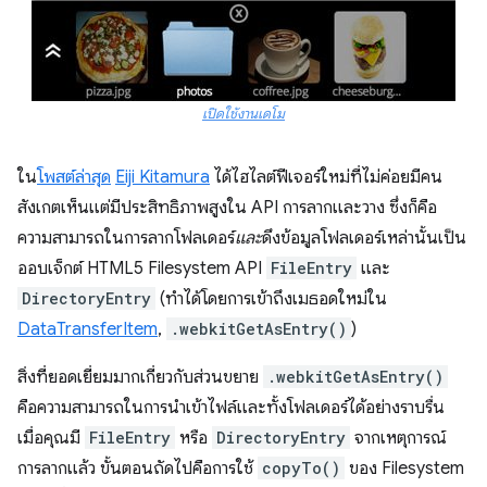
เปิดใช้งานเดโม
ใน
โพสต์ล่าสุด
Eiji Kitamura
ได้ไฮไลต์ฟีเจอร์ใหม่ที่ไม่ค่อยมีคน
สังเกตเห็นแต่มีประสิทธิภาพสูงใน API การลากและวาง ซึ่งก็คือ
ความสามารถในการลากโฟลเดอร์
และ
ดึงข้อมูลโฟลเดอร์เหล่านั้นเป็น
ออบเจ็กต์ HTML5 Filesystem API
FileEntry
และ
DirectoryEntry
(ทำได้โดยการเข้าถึงเมธอดใหม่ใน
DataTransferItem
,
.webkitGetAsEntry()
)
สิ่งที่ยอดเยี่ยมมากเกี่ยวกับส่วนขยาย
.webkitGetAsEntry()
คือความสามารถในการนำเข้าไฟล์และทั้งโฟลเดอร์ได้อย่างราบรื่น
เมื่อคุณมี
FileEntry
หรือ
DirectoryEntry
จากเหตุการณ์
การลากแล้ว ขั้นตอนถัดไปคือการใช้
copyTo()
ของ Filesystem