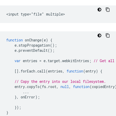
function
onChange
(
e
)
{
e
.
stopPropagation
();
e
.
preventDefault
();
var
entries
=
e
.
target
.
webkitEntries
;
// Get all
[].
forEach
.
call
(
entries
,
function
(
entry
)
{
// Copy the entry into our local filesystem.
entry
.
copyTo
(
fs
.
root
,
null
,
function
(
copiedEntry
...
},
onError
);
});
}