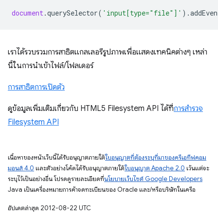
document
.
querySelector
(
'input[type="file"]'
).
addEven
เราได้รวบรวมการสาธิตแกลเลอรีรูปภาพเพื่อแสดงเทคนิคต่างๆ เหล่า
นี้ในการนำเข้าไฟล์/โฟลเดอร์
การสาธิตการเปิดตัว
ดูข้อมูลเพิ่มเติมเกี่ยวกับ HTML5 Filesystem API ได้ที่
การสํารวจ
Filesystem API
เนื้อหาของหน้าเว็บนี้ได้รับอนุญาตภายใต้
ใบอนุญาตที่ต้องระบุที่มาของครีเอทีฟคอม
มอนส์ 4.0
และตัวอย่างโค้ดได้รับอนุญาตภายใต้
ใบอนุญาต Apache 2.0
เว้นแต่จะ
ระบุไว้เป็นอย่างอื่น โปรดดูรายละเอียดที่
นโยบายเว็บไซต์ Google Developers
Java เป็นเครื่องหมายการค้าจดทะเบียนของ Oracle และ/หรือบริษัทในเครือ
อัปเดตล่าสุด 2012-08-22 UTC