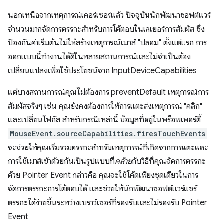
นอกเหนือจากเหตุการณ์เคอร์เซอร์แล้ว ปัจจุบันนักพัฒนาซอฟต์แวร์
จํานวนมากจัดการตรรกะสําหรับการโต้ตอบในเลเยอร์การสัมผัส ซึ่ง
ป้องกันค่าเริ่มต้นไม่ให้สร้างเหตุการณ์เมาส์ "ปลอม" ตั้งแต่แรก การ
ออกแบบนี้ทํางานได้ดีในหลายสถานการณ์และไม่จำเป็นต้อง
เปลี่ยนแปลงเพื่อใช้ประโยชน์จาก InputDeviceCapabilities
แต่บางสถานการณ์คุณไม่ต้องการ preventDefault เหตุการณ์การ
สัมผัสจริงๆ เช่น คุณยังคงต้องการให้การแตะส่งเหตุการณ์ "คลิก"
และเปลี่ยนโฟกัส สําหรับกรณีเหล่านี้ ข้อมูลที่อยู่ในพร็อพเพอร์ตี้
MouseEvent.sourceCapabilities.firesTouchEvents
จะช่วยให้คุณเริ่มรวมตรรกะสําหรับเหตุการณ์ที่เกิดจากการแตะและ
การใช้เมาส์เข้าด้วยกันเป็นรูปแบบที่
คล้าย
กับวิธีที่คุณจัดการตรรกะ
ด้วย Pointer Event กล่าวคือ คุณจะใช้โค้ดเพียงชุดเดียวในการ
จัดการตรรกะการโต้ตอบได้ และช่วยให้นักพัฒนาซอฟต์แวร์แชร์
ตรรกะได้ง่ายขึ้นระหว่างเบราว์เซอร์ที่รองรับและไม่รองรับ Pointer
Event