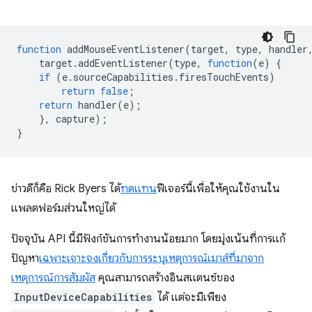
function
addMouseEventListener
(
target
,
type
,
handler
target
.
addEventListener
(
type
,
function
(
e
)
{
if
(
e
.
sourceCapabilities
.
firesTouchEvents
)
return
false
;
return
handler
(
e
);
},
capture
);
}
ข่าวดีก็คือ Rick Byers ได้
ทดแทน
ฟีเจอร์นี้เพื่อให้คุณใช้งานใน
แพลตฟอร์มส่วนใหญ่ได้
ปัจจุบัน API นี้มีฟังก์ชันการทำงานน้อยมาก โดยมุ่งเน้นที่การแก้
ปัญหา
เฉพาะเจาะจงเกี่ยวกับการระบุเหตุการณ์เมาส์ที่มาจาก
เหตุการณ์การสัมผัส
คุณสามารถสร้างอินสแตนซ์ของ
InputDeviceCapabilities
ได้ แต่จะมีเพียง