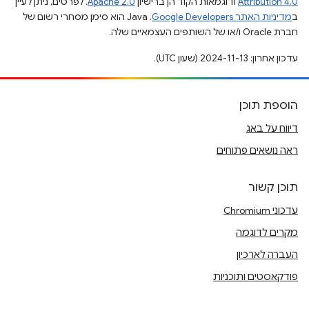
Attribution 4.0
ודוגמאות הקוד הן ברישיון
Apache 2.0
. לפרטים, ניתן לעיין
ב
מדיניות האתר Google Developers‏
.‏ Java הוא סימן מסחרי רשום של
חברת Oracle ו/או של השותפים העצמאיים שלה.
עדכון אחרון: 2024-11-13 (שעון UTC).
הוספת תוכן
דיווח על באג
ראה נושאים פתוחים
תוכן קשור
עדכוני Chromium
מקרים לדוגמה
העברה לארכיון
פודקאסטים ותוכניות