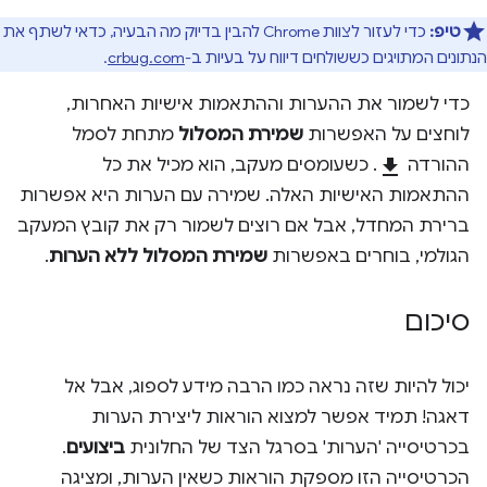
טיפ:
כדי לעזור לצוות Chrome להבין בדיוק מה הבעיה, כדאי לשתף את
הנתונים המתויגים כששולחים דיווח על בעיות ב-
crbug.com
.
כדי לשמור את ההערות וההתאמות אישיות האחרות,
לוחצים על האפשרות
שמירת המסלול
מתחת לסמל
ההורדה
download
. כשעומסים מעקב, הוא מכיל את כל
ההתאמות האישיות האלה. שמירה עם הערות היא אפשרות
ברירת המחדל, אבל אם רוצים לשמור רק את קובץ המעקב
הגולמי, בוחרים באפשרות
שמירת המסלול ללא הערות
.
סיכום
יכול להיות שזה נראה כמו הרבה מידע לספוג, אבל אל
דאגה! תמיד אפשר למצוא הוראות ליצירת הערות
בכרטיסייה 'הערות' בסרגל הצד של החלונית
ביצועים
.
הכרטיסייה הזו מספקת הוראות כשאין הערות, ומציגה