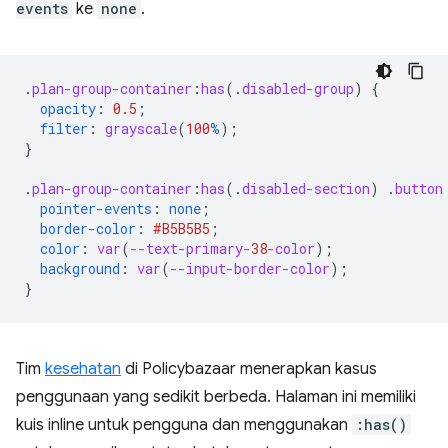
events
ke
none
.
.
plan-group-container
:
has
(
.
disabled-group
)
{
opacity
:
0.5
;
filter
:
grayscale
(
100
%
);
}
.
plan-group-container
:
has
(
.
disabled-section
)
.
button
pointer-events
:
none
;
border-color
:
#B5B5B5
;
color
:
var
(
--text-primary-
38
-color
);
background
:
var
(
--input-border-color
);
}
Tim
kesehatan
di Policybazaar menerapkan kasus
penggunaan yang sedikit berbeda. Halaman ini memiliki
kuis inline untuk pengguna dan menggunakan
:has()