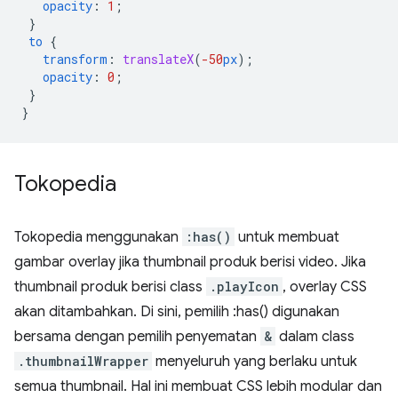
opacity
:
1
;
}
to
{
transform
:
translateX
(
-50
px
);
opacity
:
0
;
}
}
Tokopedia
Tokopedia menggunakan
:has()
untuk membuat
gambar overlay jika thumbnail produk berisi video. Jika
thumbnail produk berisi class
.playIcon
, overlay CSS
akan ditambahkan. Di sini, pemilih :has() digunakan
bersama dengan pemilih penyematan
&
dalam class
.thumbnailWrapper
menyeluruh yang berlaku untuk
semua thumbnail. Hal ini membuat CSS lebih modular dan