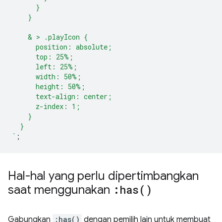
      }
    }
    & > .playIcon {
      position: absolute;
      top: 25%;
      left: 25%;
      width: 50%;
      height: 50%;
      text-align: center;
      z-index: 1;
    }
  }
`
;
Hal-hal yang perlu dipertimbangkan
saat menggunakan
:
has(
)
Gabungkan
:has()
dengan pemilih lain untuk membuat