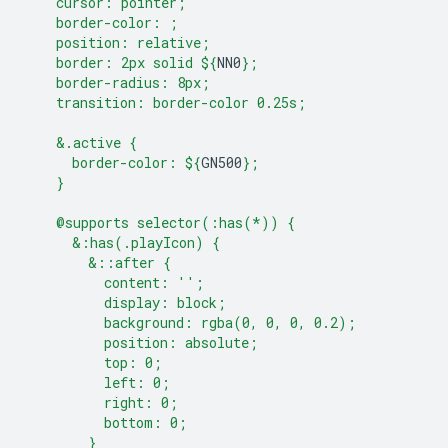
    cursor: pointer;
    border-color: ;
    position: relative;
    border: 2px solid 
${
NN0
}
;
    border-radius: 8px;
    transition: border-color 0.25s;
    &.active {
      border-color: 
${
GN500
}
;
    }
    @supports selector(:has(*)) {
      &:has(.playIcon) {
        &::after {
          content: '';
          display: block;
          background: rgba(0, 0, 0, 0.2);
          position: absolute;
          top: 0;
          left: 0;
          right: 0;
          bottom: 0;
        }