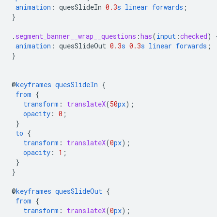
animation
:
quesSlideIn
0.3
s
linear
forwards
;
}
.
segment_banner__wrap__questions
:
has
(
input
:
checked
)
animation
:
quesSlideOut
0.3
s
0.3
s
linear
forwards
;
}
@
keyframes
quesSlideIn
{
from
{
transform
:
translateX
(
50
px
);
opacity
:
0
;
}
to
{
transform
:
translateX
(
0
px
);
opacity
:
1
;
}
}
@
keyframes
quesSlideOut
{
from
{
transform
:
translateX
(
0
px
);