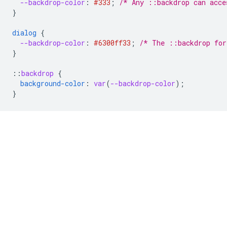
--backdrop-color
:
#333
;
/* Any ::backdrop can acce
}
dialog
{
--backdrop-color
:
#6300ff
33
;
/* The ::backdrop for
}
::
backdrop
{
background-color
:
var
(
--backdrop-color
);
}