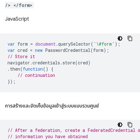
/> </form>
JavaScript
var
form
=
document
.
querySelector
(
'\#form'
);
var
cred
=
new
PasswordCredential
(
form
);
// Store it
navigator
.
credentials
.
store
(
cred
)
.
then
(
function
()
{
// continuation
});
การสร้างและจัดเก็บข้อมูลเข้าสู่ระบบแบบรวมศูนย์
// After a federation, create a FederatedCredential 
// information you have obtained