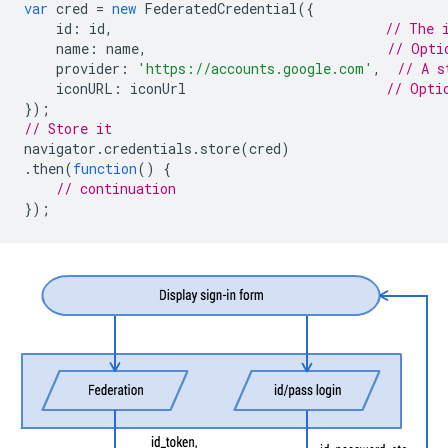
var
cred
=
new
FederatedCredential
({
id
:
id
,
// The 
name
:
name
,
// Opti
provider
:
'https://accounts.google.com'
,
// A s
iconURL
:
iconUrl
// Opti
});
// Store it
navigator
.
credentials
.
store
(
cred
)
.
then
(
function
()
{
// continuation
});