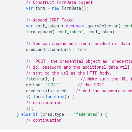
// Construct FormData object
var
form
=
new
FormData
();
// Append CSRF Token
var
csrf_token
=
document
.
querySelector
(
'csr
form
.
append
(
'csrf_token'
,
csrf_token
);
// You can append additional credential data
cred
.
additionalData
=
form
;
// `POST` the credential object as `credenti
// id, password and the additional data will 
// sent to the url as the HTTP body.
fetch
(
url
,
{
// Make sure the URL 
method
:
'POST'
,
// Use POST
credentials
:
cred
// Add the password cre
}).
then
(
function
()
{
// continuation
});
}
else
if
(
cred
.
type
==
'federated'
)
{
// continuation