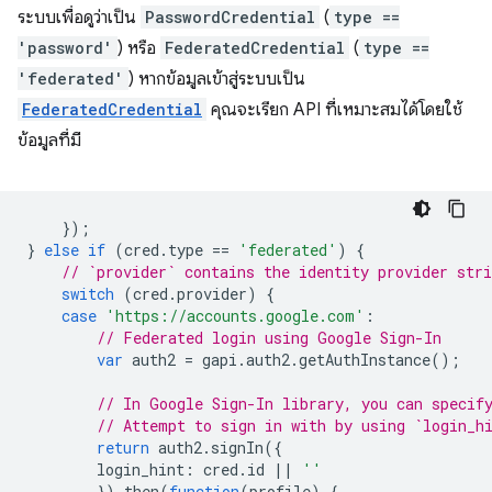
ระบบเพื่อดูว่าเป็น
PasswordCredential
(
type ==
'password'
) หรือ
FederatedCredential
(
type ==
'federated'
) หากข้อมูลเข้าสู่ระบบเป็น
FederatedCredential
คุณจะเรียก API ที่เหมาะสมได้โดยใช้
ข้อมูลที่มี
});
}
else
if
(
cred
.
type
==
'federated'
)
{
// `provider` contains the identity provider stri
switch
(
cred
.
provider
)
{
case
'https://accounts.google.com'
:
// Federated login using Google Sign-In
var
auth2
=
gapi
.
auth2
.
getAuthInstance
();
// In Google Sign-In library, you can specif
// Attempt to sign in with by using `login_h
return
auth2
.
signIn
({
login_hint
:
cred
.
id
||
''
}).
then
(
function
(
profile
)
{