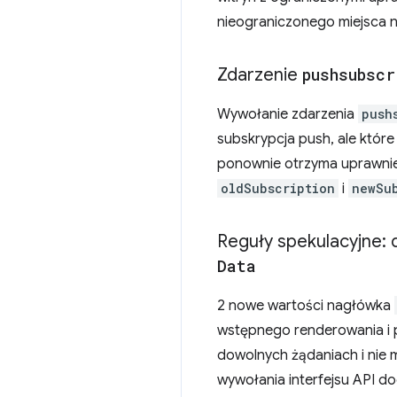
nieograniczonego miejsca n
Zdarzenie
pushsubscr
Wywołanie zdarzenia
push
subskrypcja push, ale któr
ponownie otrzyma uprawnie
oldSubscription
i
newSu
Reguły spekulacyjne:
Data
2 nowe wartości nagłówka
wstępnego renderowania i 
dowolnych żądaniach i nie
wywołania interfejsu API d