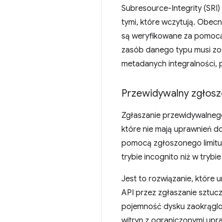
Subresource-Integrity (SRI)
tymi, które wczytują. Obecn
są weryfikowane za pomoc
zasób danego typu musi zos
metadanych integralności, 
Przewidywalny zgłoszo
Zgłaszanie przewidywalnego
które nie mają uprawnień d
pomocą zgłoszonego limitu 
trybie incognito niż w trybi
Jest to rozwiązanie, które
API przez zgłaszanie sztucz
pojemność dysku zaokrąglon
witryn z ograniczonymi upr