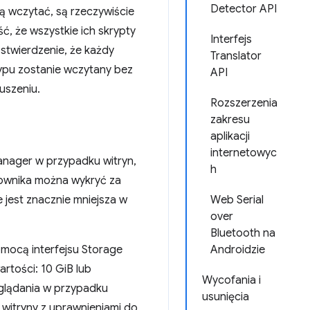
Detector API
ą wczytać, są rzeczywiście
ć, że wszystkie ich skrypty
Interfejs
stwierdzenie, że każdy
Translator
ypu zostanie wczytany bez
API
uszeniu.
Rozszerzenia
zakresu
aplikacji
internetowyc
Manager w przypadku witryn,
h
kownika można wykryć za
 jest znacznie mniejsza w
Web Serial
over
Bluetooth na
omocą interfejsu Storage
Androidzie
artości: 10 GiB lub
Wycofania i
eglądania w przypadku
usunięcia
 witryny z uprawnieniami do