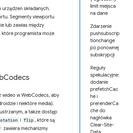
limit miejsca
o urządzeń składanych.
na dane
ortu. Segmenty viewportu
cie lub zawias między
Zdarzenie
u, które programista może
pushsubscrip
tionchange
po ponownej
subskrypcji
Reguły
spekulacyjne:
eb
Codecs
dodanie
prefetchCac
 z wideo w WebCodecs, aby
he i
oidzie i niektóre media).
prerenderCa
che do
ustrzanym, a także dostęp
nagłówka
rotation
i
flip
, które są
Clear-Site-
r
zawiera mechanizmy
Data