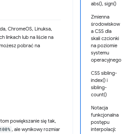
abs(), sign()
Zmienna
środowiskow
ida, ChromeOS, Linuksa,
a CSS dla
 linkach lub na liście na
skali czcionki
ę możesz pobrać na
na poziomie
systemu
operacyjnego
CSS sibling-
index() i
sibling-
count()
Notacja
funkcjonalna
ntom powiększanie się tak,
postępu
100%
, ale wynikowy rozmiar
interpolacji: