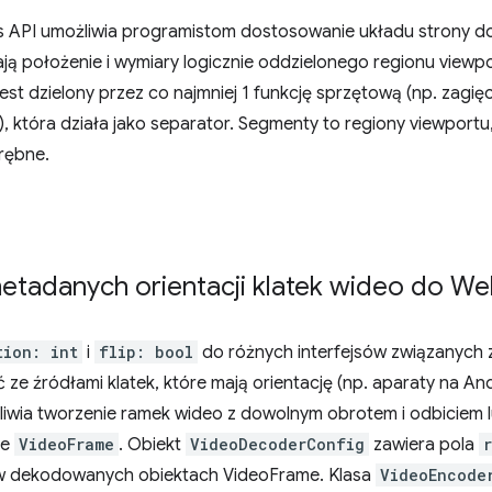
s API umożliwia programistom dostosowanie układu strony d
ją położenie i wymiary logicznie oddzielonego regionu viewp
est dzielony przez co najmniej 1 funkcję sprzętową (np. zagię
, która działa jako separator. Segmenty to regiony viewport
rębne.
etadanych orientacji klatek wideo do W
tion: int
i
flip: bool
do różnych interfejsów związanych
ze źródłami klatek, które mają orientację (np. aparaty na Andr
iwia tworzenie ramek wideo z dowolnym obrotem i odbiciem l
ie
VideoFrame
. Obiekt
VideoDecoderConfig
zawiera pola
w dekodowanych obiektach VideoFrame. Klasa
VideoEncode