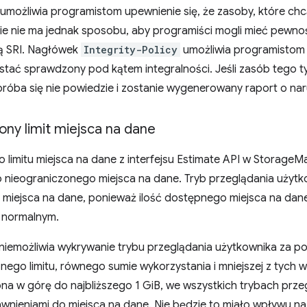
 umożliwia programistom upewnienie się, że zasoby, które chc
ie nie ma jednak sposobu, aby programiści mogli mieć pewnoś
ą SRI. Nagłówek
Integrity-Policy
umożliwia programistom 
tać sprawdzony pod kątem integralności. Jeśli zasób tego t
próba się nie powiedzie i zostanie wygenerowany raport o nar
ny limit miejsca na dane
 limitu miejsca na dane z interfejsu Estimate API w Storage
o nieograniczonego miejsca na dane. Tryb przeglądania użyt
miejsca na dane, ponieważ ilość dostępnego miejsca na dane
e normalnym.
 uniemożliwia wykrywanie trybu przeglądania użytkownika za p
nego limitu, równego sumie wykorzystania i mniejszej z tych w
a w górę do najbliższego 1 GiB, we wszystkich trybach prz
awnieniami do miejsca na dane. Nie będzie to miało wpływu na