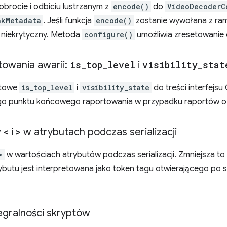
obrocie i odbiciu lustrzanym z
encode()
do
VideoDecoderC
nkMetadata
. Jeśli funkcja
encode()
zostanie wywołana z ramk
 niekrytyczny. Metoda
configure()
umożliwia zresetowanie d
towania awarii:
is
_
top
_
level
i
visibility
_
stat
stowe
is_top_level
i
visibility_state
do treści interfejsu
go punktu końcowego raportowania w przypadku raportów o
w
<
i
>
w atrybutach podczas serializacji
>
w wartościach atrybutów podczas serializacji. Zmniejsza to
butu jest interpretowana jako token tagu otwierającego po se
egralności skryptów