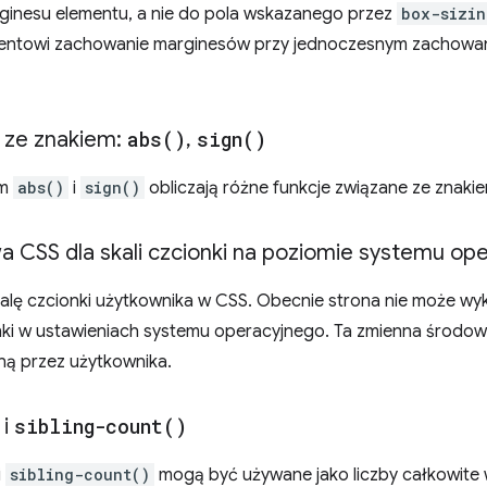
ginesu elementu, a nie do pola wskazanego przez
box-sizin
entowi zachowanie marginesów przy jednoczesnym zachowani
 ze znakiem:
abs(
)
,
sign(
)
em
abs()
i
sign()
obliczają różne funkcje związane ze znaki
 CSS dla skali czcionki na poziomie systemu op
lę czcionki użytkownika w CSS. Obecnie strona nie może wykr
nki w ustawieniach systemu operacyjnego. Ta zmienna środo
ną przez użytkownika.
i
sibling-count(
)
i
sibling-count()
mogą być używane jako liczby całkowite 