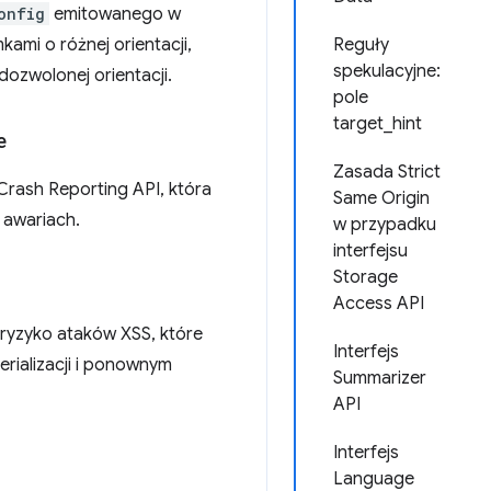
onfig
emitowanego w
ami o różnej orientacji,
Reguły
spekulacyjne:
ozwolonej orientacji.
pole
target_hint
e
Zasada Strict
 Crash Reporting API, która
Same Origin
 awariach.
w przypadku
interfejsu
Storage
Access API
 ryzyko ataków XSS, które
Interfejs
rializacji i ponownym
Summarizer
API
Interfejs
Language