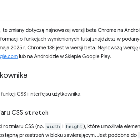
ej, te zmiany dotyczą najnowszej wersji beta Chrome na Andro
ormacji o funkcjach wymienionych tutaj znajdziesz w podanych
maja 2025 r. Chrome 138 jest w wersji beta. Najnowszą wersj
gle.com
lub na Androidzie w Sklepie Google Play.
ytkownika
unkcji CSS i interfejsu użytkownika.
iaru CSS
stretch
i rozmiaru CSS (np.
width
i
height
), które umożliwia eleme
dostępną przestrzeń w bloku zawierającym. Jest podobne do