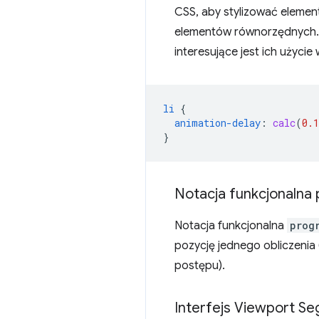
CSS, aby stylizować elemen
elementów równorzędnych. T
interesujące jest ich użyci
li
{
animation-delay
:
calc
(
0.1
}
Notacja funkcjonalna 
Notacja funkcjonalna
prog
pozycję jednego obliczenia
postępu).
Interfejs Viewport S