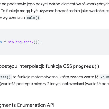
t na podstawie jego pozycji wśród elementów równorzędnych l
e funkcje mogą być używane bezpośrednio jako wartości cał
e w wyrażeniach
calc()
.
s
*
sibling-index
());
postępu interpolacji: funkcja CSS
progress(
)
ress()
to funkcja matematyczna, która zwraca wartość
<num
 (wartość postępu) między 2 innymi obliczeniami (wartość p
egments Enumeration API