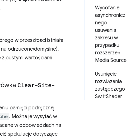
.
Wycofanie
asynchronicz
nego
usuwania
zakresu w
órego w przeszłości istniała
przypadku
h na odrzucone/domyślne),
rozszerzeń
 z pustymi wartościami
Media Source
Usunięcie
rozwiązania
łówka
Clear-Site-
zastępczego
SwiftShader
eniu pamięci podręcznej
che
. Można je wysyłać w
racane w odpowiedziach na
cić spekulacje dotyczące