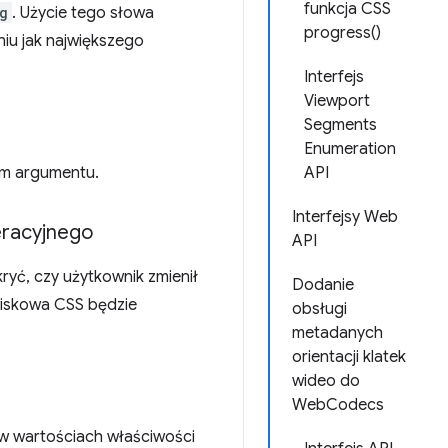
funkcja CSS
g
. Użycie tego słowa
progress()
u jak największego
Interfejs
Viewport
Segments
Enumeration
em argumentu.
API
Interfejsy Web
eracyjnego
API
yć, czy użytkownik zmienił
Dodanie
wiskowa CSS będzie
obsługi
metadanych
orientacji klatek
wideo do
WebCodecs
w wartościach właściwości