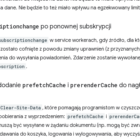
a dane. Nie będzie to też miało wpływu na egzekwowany limit
iptionchange
po ponownej subskrypcji
subscriptionchange
w service workerach, gdy źródło, dla kt
e zostało cofnięte z powodu zmiany uprawnień (z przyznanyc
nia do wysyłania powiadomień. Zdarzenie zostanie wywołane
bscription
.
 dodanie
prefetch
Cache
i
prerender
Cache
do nag
Clear-Site-Data
, które pomagają programistom w czyszcz
pobierania z wyprzedzeniem:
prefetchCache
i
prerenderCa
 muszą być wysyłane w żądaniu dokumentu (np. mogą być zw
odawania do koszyka, logowania i wylogowywania, aby wyczyś