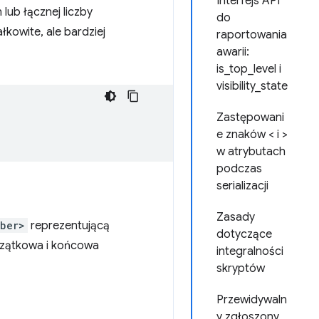
Interfejs API
ub łącznej liczby
do
kowite, ale bardziej
raportowania
awarii:
is_top_level i
visibility_state
Zastępowani
e znaków < i >
w atrybutach
podczas
serializacji
Zasady
ber>
reprezentującą
dotyczące
oczątkowa i końcowa
integralności
skryptów
Przewidywaln
y zgłoszony