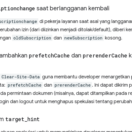
iptionchange
saat berlangganan kembali
scriptionchange
di pekerja layanan saat asal yang langgan
erubahan izin (dari diizinkan menjadi ditolak/default), diberi kemb
dengan
oldSubscription
dan
newSubscription
kosong.
enambahkan
prefetch
Cache
dan
prerender
Cache
k
r
Clear-Site-Data
guna membantu developer menargetkan 
ta:
prefetchCache
dan
prerenderCache
. Ini dapat dikiri
pada permintaan dokumen (misalnya, dapat ditampilkan pada r
login dan logout untuk menghapus spekulasi tentang perubah
om
target
_
hint