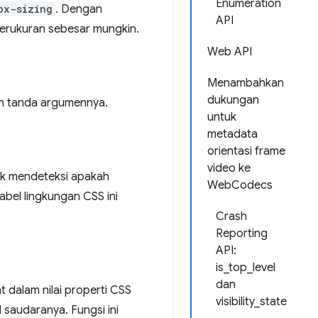
Enumeration
ox-sizing
. Dengan
API
erukuran sebesar mungkin.
Web API
Menambahkan
dukungan
an tanda argumennya.
untuk
metadata
orientasi frame
video ke
tuk mendeteksi apakah
WebCodecs
bel lingkungan CSS ini
Crash
Reporting
API:
is_top_level
dan
 dalam nilai properti CSS
visibility_state
 saudaranya. Fungsi ini