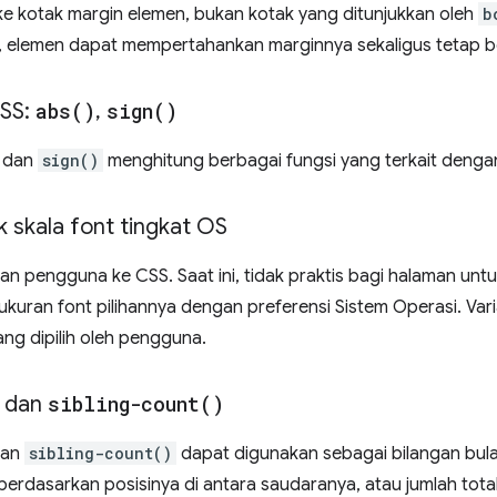
 ke kotak margin elemen, bukan kotak yang ditunjukkan oleh
b
i, elemen dapat mempertahankan marginnya sekaligus tetap b
CSS:
abs(
)
,
sign(
)
dan
sign()
menghitung berbagai fungsi yang terkait deng
k skala font tingkat OS
han pengguna ke CSS. Saat ini, tidak praktis bagi halaman un
uran font pilihannya dengan preferensi Sistem Operasi. Varia
ng dipilih oleh pengguna.
dan
sibling-count(
)
an
sibling-count()
dapat digunakan sebagai bilangan bulat
rdasarkan posisinya di antara saudaranya, atau jumlah total