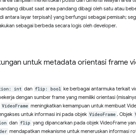
 area tampilan menentukan posisi dan dimensi wilayah area t
pandang dibuat saat area pandang dibagi oleh satu atau beb
l di antara layar terpisah) yang berfungsi sebagai pemisah; s
kukan sebagai berbeda secara logis oleh developer.
ngan untuk metadata orientasi frame v
tion: int
dan
flip: bool
ke berbagai antarmuka terkait 
ekerja dengan sumber frame yang memiliki orientasi (misalny
a
VideoFrame
meningkatkan kemampuan untuk membuat Vide
engakses untuk informasi ini pada objek
VideoFrame
. Objek
ion
dan
flip
yang dipancarkan pada objek VideoFrame yan
der
mendapatkan mekanisme untuk meneruskan informasi rot