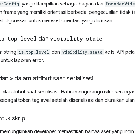
erConfig
yang ditampilkan sebagai bagian dari
EncodedVid
 frame yang memiliki orientasi berbeda, pengecualian tidak fa
t digunakan untuk mereset orientasi yang diizinkan.
is
_
top
_
level
dan
visibility
_
state
m string
is_top_level
dan
visibility_state
ke isi API pel
untuk laporan error.
dan
>
dalam atribut saat serialisasi
nilai atribut saat serialisasi. Hal ini mengurangi risiko seranga
n sebagai token tag awal setelah diserialisasi dan diuraikan ulan
ntuk skrip
I) memungkinkan developer memastikan bahwa aset yang ing