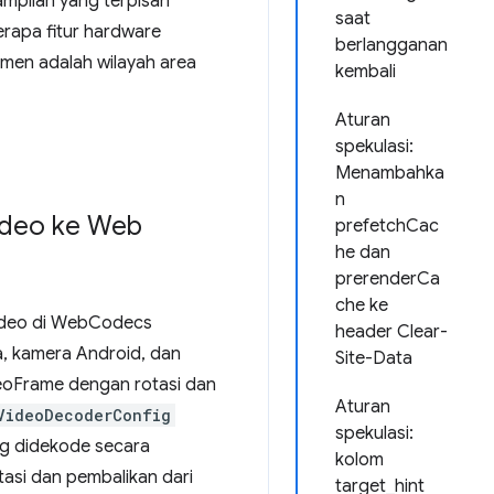
ampilan yang terpisah
saat
erapa fitur hardware
berlangganan
egmen adalah wilayah area
kembali
Aturan
spekulasi:
Menambahka
n
ideo ke Web
prefetchCac
he dan
prerenderCa
che ke
video di WebCodecs
header Clear-
a, kamera Android, dan
Site-Data
oFrame dengan rotasi dan
Aturan
VideoDecoderConfig
spekulasi:
g didekode secara
kolom
asi dan pembalikan dari
target_hint