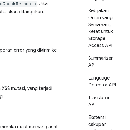
eoChunkMetadata
. Jika
Kebijakan
tal akan ditampilkan.
Origin yang
Sama yang
Ketat untuk
Storage
Access API
aporan error yang dikirim ke
Summarizer
API
Language
Detector API
n XSS mutasi, yang terjadi
g.
Translator
API
Ekstensi
cakupan
in mereka muat memang aset