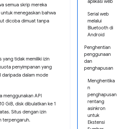
aplikasi web
hwa semua skrip mereka
 untuk menegaskan bahwa
Serial web
ebut dicoba dimuat tanpa
melalui
Bluetooth di
Android
Penghentian
penggunaan
ang tidak memiliki izin
dan
 kuota penyimpanan yang
penghapusan
il daripada dalam mode
Menghentika
n
penghapusan
una menggunakan API
rentang
GiB, disk dibulatkan ke 1
asinkron
tas. Situs dengan izin
untuk
n terpengaruh.
Ekstensi