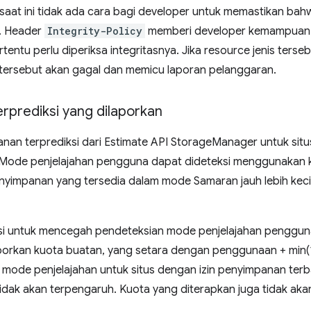
aat ini tidak ada cara bagi developer untuk memastikan ba
I. Header
Integrity-Policy
memberi developer kemampuan
ertentu perlu diperiksa integritasnya. Jika resource jenis ters
 tersebut akan gagal dan memicu laporan pelanggaran.
rprediksi yang dilaporkan
n terprediksi dari Estimate API StorageManager untuk situs y
 Mode penjelajahan pengguna dapat dideteksi menggunakan
nyimpanan yang tersedia dalam mode Samaran jauh lebih kec
asi untuk mencegah pendeteksian mode penjelajahan pengg
rkan kuota buatan, yang setara dengan penggunaan + min(10 
mode penjelajahan untuk situs dengan izin penyimpanan terba
idak akan terpengaruh. Kuota yang diterapkan juga tidak aka