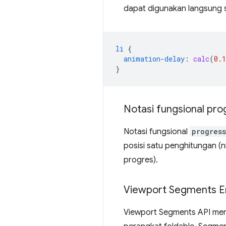
dapat digunakan langsung seb
li
{
animation-delay
:
calc
(
0.1
}
Notasi fungsional pro
Notasi fungsional
progress
posisi satu penghitungan (ni
progres).
Viewport Segments E
Viewport Segments API mem