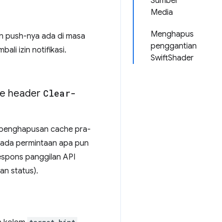
Sumber
Media
Menghapus
an push-nya ada di masa
penggantian
ali izin notifikasi.
SwiftShader
e header
Clear-
penghapusan cache pra-
m pada permintaan apa pun
espons panggilan API
an status).