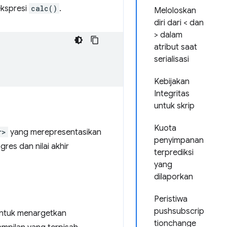
ekspresi
calc()
.
Meloloskan
diri dari < dan
> dalam
atribut saat
serialisasi
Kebijakan
Integritas
untuk skrip
Kuota
r>
yang merepresentasikan
penyimpanan
gres dan nilai akhir
terprediksi
yang
dilaporkan
Peristiwa
pushsubscrip
untuk menargetkan
tionchange