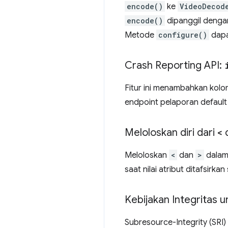
encode()
ke
VideoDecod
encode()
dipanggil dengan
Metode
configure()
dapa
Crash Reporting API:
Fitur ini menambahkan kolo
endpoint pelaporan default 
Meloloskan diri dari
<
Meloloskan
<
dan
>
dalam 
saat nilai atribut ditafsirka
Kebijakan Integritas u
Subresource-Integrity (SR