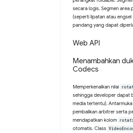
perangkat foldable. Segmen
secara logis. Segmen area 
(seperti lipatan atau engse
pandang yang dapat diperla
Web API
Menambahkan duku
Codecs
Memperkenalkan nilai
rota
sehingga developer dapat b
media tertentu). Antarmuk
pembalikan arbitrer serta p
mendapatkan kolom
rotat
otomatis. Class
VideoEnco