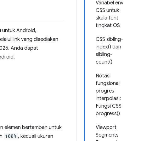
Variabel env
CSS untuk
skala font
tingkat OS
u untuk Android,
lalui link yang disediakan
CSS sibling-
index() dan
2025. Anda dapat
sibling-
ndroid.
count()
Notasi
fungsional
progres
interpolasi:
Fungsi CSS
progress()
n elemen bertambah untuk
Viewport
Segments
an
100%
, kecuali ukuran