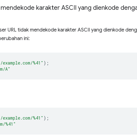
 mendekode karakter ASCII yang dienkode dengan
er URL tidak mendekode karakter ASCII yang dienkode dengan
perubahan ini:
//example.com/%41"
);
om/A"
//example.com/%41"
);
om/%41"