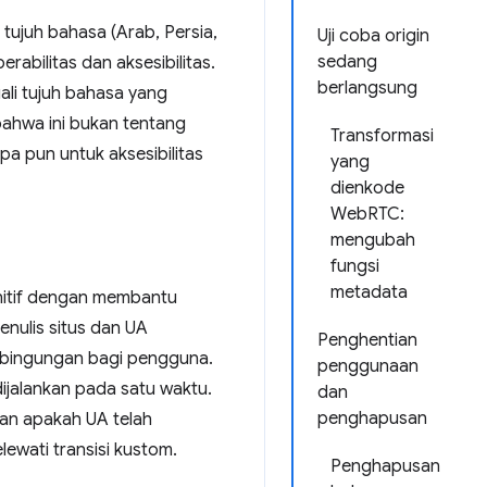
 tujuh bahasa (Arab, Persia,
Uji coba origin
sedang
abilitas dan aksesibilitas.
berlangsung
ali tujuh bahasa yang
bahwa ini bukan tentang
Transformasi
pa pun untuk aksesibilitas
yang
dienkode
WebRTC:
mengubah
fungsi
metadata
gnitif dengan membantu
nulis situs dan UA
Penghentian
kebingungan bagi pengguna.
penggunaan
dijalankan pada satu waktu.
dan
penghapusan
an apakah UA telah
lewati transisi kustom.
Penghapusan