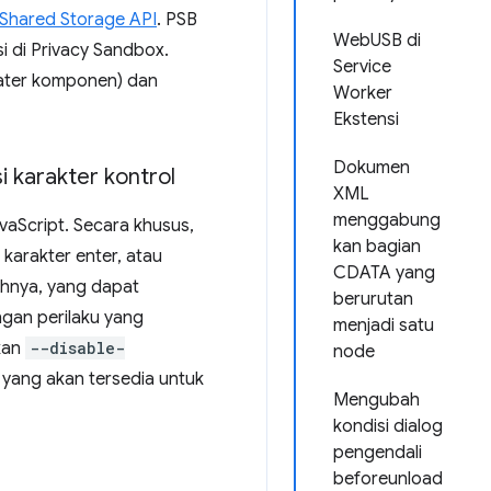
Shared Storage API
. PSB
WebUSB di
 di Privacy Sandbox.
Service
dater komponen) dan
Worker
Ekstensi
Dokumen
si karakter kontrol
XML
menggabung
vaScript. Secara khusus,
kan bagian
karakter enter, atau
CDATA yang
uhnya, yang dapat
berurutan
ngan perilaku yang
menjadi satu
kan
--disable-
node
yang akan tersedia untuk
Mengubah
kondisi dialog
pengendali
beforeunload