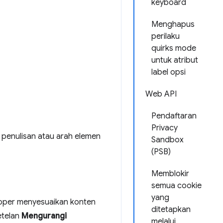
keyboard
Menghapus
perilaku
quirks mode
untuk atribut
label opsi
Web API
Pendaftaran
Privacy
e penulisan atau arah elemen
Sandbox
(PSB)
Memblokir
semua cookie
yang
oper menyesuaikan konten
ditetapkan
etelan
Mengurangi
melalui