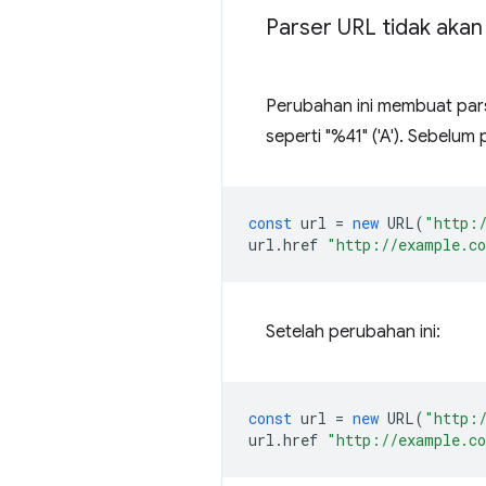
Parser URL tidak akan
Perubahan ini membuat pars
seperti "%41" ('A'). Sebelum 
const
url
=
new
URL
(
"http:
url
.
href
"http://example.c
Setelah perubahan ini:
const
url
=
new
URL
(
"http:
url
.
href
"http://example.c