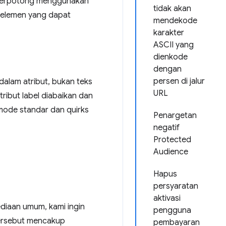
 terpotong menggunakan
tidak akan
i elemen yang dapat
mendekode
karakter
ASCII yang
dienkode
dengan
persen di jalur
alam atribut, bukan teks
URL
tribut label diabaikan dan
 mode standar dan quirks
Penargetan
negatif
Protected
Audience
Hapus
persyaratan
aktivasi
diaan umum, kami ingin
pengguna
tersebut mencakup
pembayaran