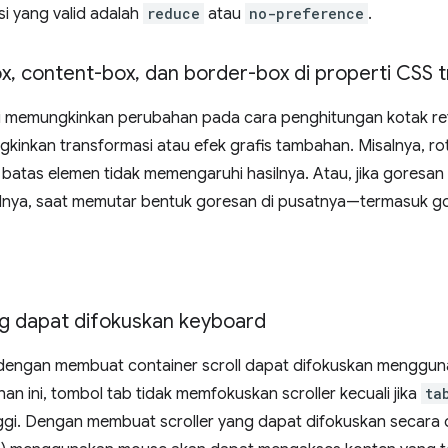
i yang valid adalah
reduce
atau
no-preference
.
ox
,
content-box
,
dan border-box di properti CSS 
memungkinkan perubahan pada cara penghitungan kotak refe
gkinkan transformasi atau efek grafis tambahan. Misalnya, rotas
 batas elemen tidak memengaruhi hasilnya. Atau, jika goresan
alnya, saat memutar bentuk goresan di pusatnya—termasuk g
g dapat difokuskan keyboard
 dengan membuat container scroll dapat difokuskan menggun
n ini, tombol tab tidak memfokuskan scroller kecuali jika
ta
nggi. Dengan membuat scroller yang dapat difokuskan secara