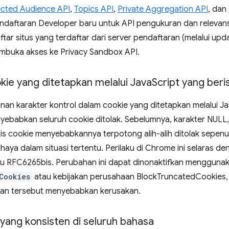
ected Audience API
,
Topics API
,
Private Aggregation API
, dan
daftaran Developer baru untuk API pengukuran dan relevansi
ar situs yang terdaftar dari server pendaftaran (melalui up
buka akses ke Privacy Sandbox API.
ie yang ditetapkan melalui Java
Script yang beri
n karakter kontrol dalam cookie yang ditetapkan melalui Ja
yebabkan seluruh cookie ditolak. Sebelumnya, karakter NULL, 
aris cookie menyebabkannya terpotong alih-alih ditolak sepen
aya dalam situasi tertentu. Perilaku di Chrome ini selaras de
aru RFC6265bis. Perubahan ini dapat dinonaktifkan mengguna
Cookies
atau kebijakan perusahaan BlockTruncatedCookies, 
ahan tersebut menyebabkan kerusakan.
yang konsisten di seluruh bahasa