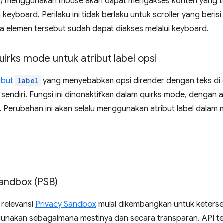
ngin) menggunakan mouse akan dapat mengakses konten yang
eyboard. Perilaku ini tidak berlaku untuk scroller yang beris
a elemen tersebut sudah dapat diakses melalui keyboard.
irks mode untuk atribut label opsi
ribut
label
yang menyebabkan opsi dirender dengan teks di d
 sendiri. Fungsi ini dinonaktifkan dalam quirks mode, dengan a
r. Perubahan ini akan selalu menggunakan atribut label dalam
andbox (PSB)
 relevansi
Privacy Sandbox
mulai dikembangkan untuk keterse
igunakan sebagaimana mestinya dan secara transparan. API 