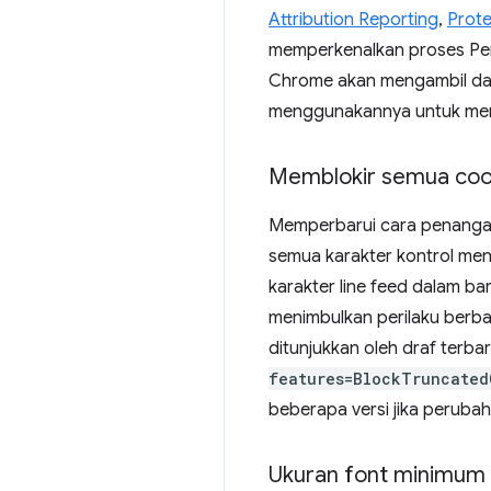
Attribution Reporting
,
Prot
memperkenalkan proses Pen
Chrome akan mengambil daft
menggunakannya untuk mem
Memblokir semua cook
Memperbarui cara penangana
semua karakter kontrol men
karakter line feed dalam b
menimbulkan perilaku berbah
ditunjukkan oleh draf terb
features=BlockTruncated
beberapa versi jika perub
Ukuran font minimum 