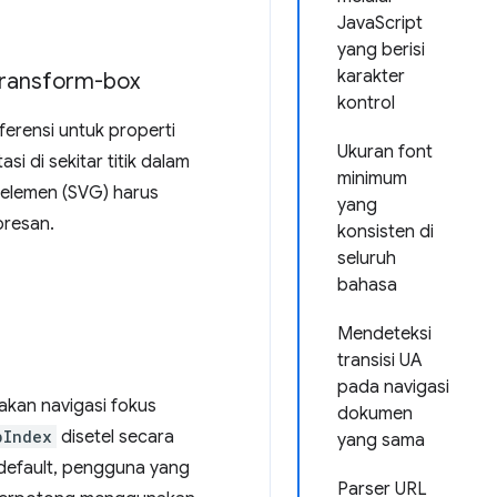
JavaScript
yang berisi
karakter
transform-box
kontrol
rensi untuk properti
Ukuran font
i di sekitar titik dalam
minimum
 elemen (SVG) harus
yang
oresan.
konsisten di
seluruh
bahasa
Mendeteksi
transisi UA
pada navigasi
akan navigasi fokus
dokumen
bIndex
disetel secara
yang sama
 default, pengguna yang
Parser URL