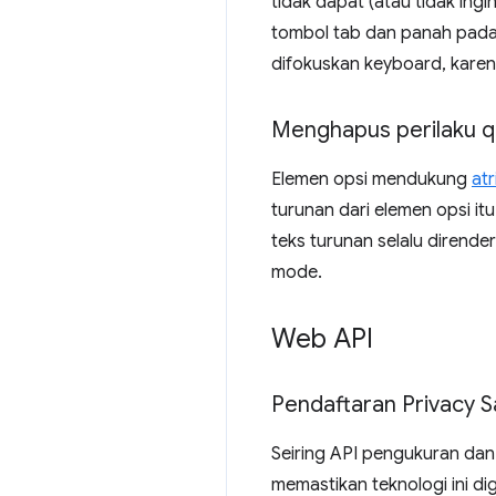
tidak dapat (atau tidak i
tombol tab dan panah pada k
difokuskan keyboard, karen
Menghapus perilaku qu
Elemen opsi mendukung
at
turunan dari elemen opsi itu
teks turunan selalu dirende
mode.
Web API
Pendaftaran Privacy S
Seiring API pengukuran dan
memastikan teknologi ini d