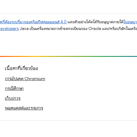
ตที่ต้องระบุที่มาของครีเอทีฟคอมมอนส์ 4.0
และตัวอย่างโค้ดได้รับอนุญาตภายใต้
ใบอนุญ
Developers
Java เป็นเครื่องหมายการค้าจดทะเบียนของ Oracle และ/หรือบริษัทในเครื
เนื้อหาที่เกี่ยวข้อง
การอัปเดต Chromium
กรณีศึกษา
เก็บถาวร
พอดแคสต์และรายการ