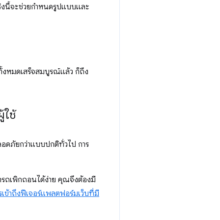
จริงนี้จะช่วยกำหนดรูปแบบและ
ั้งหมดเสร็จสมบูรณ์แล้ว ก็ถึง
ใช้
ปลอดภัยกว่าแบบปกติทั่วไป การ
ามารถเพิกถอนได้ง่าย คุณจึงต้องมี
ข้าถึงฟีเจอร์แพลตฟอร์มเว็บที่มี