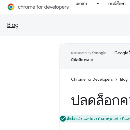
เอกสาร
กรณีศึกษา
Blog
Google ใ
มีข้อผิดพลาด
Chrome for Developers
Blog
ปลดล็อกคว
สำเร็จ:
เว็บแอปควรทำงานทุกอย่างที่แอป