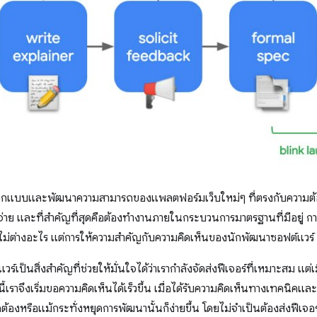
้ออกแบบและพัฒนาความสามารถของแพลตฟอร์มเว็บใหม่ๆ ที่ตรงกับความต้
ช้จ่าย และที่สำคัญที่สุดคือต้องทำงานภายในกระบวนการมาตรฐานที่มีอยู่ ก
นไม่ต่างอะไร แต่การให้ความสำคัญกับความคิดเห็นของนักพัฒนาซอฟต์แวร์
เป็นสิ่งสำคัญที่ช่วยให้มั่นใจได้ว่าเรากำลังจัดส่งฟีเจอร์ที่เหมาะสม แต
ี้เราจึงเริ่มขอความคิดเห็นได้เร็วขึ้น เมื่อได้รับความคิดเห็นทางเทคนิคแล
กต้องหรือแม้กระทั่งหยุดการพัฒนานั้นก็ง่ายขึ้น โดยไม่จำเป็นต้องส่งฟีเจอ