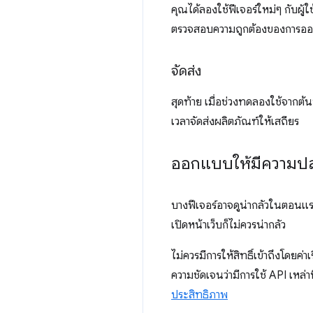
คุณได้ลองใช้ฟีเจอร์ใหม่ๆ กับผ
ตรวจสอบความถูกต้องของการออกแ
จัดส่ง
สุดท้าย เมื่อช่วงทดลองใช้จากต้
เวลาจัดส่งผลิตภัณฑ์ให้เสถียร
ออกแบบให้มีความปลอ
บางฟีเจอร์อาจดูน่ากลัวในตอนแรก
เปิดหน้าเว็บก็ไม่ควรน่ากลัว
ไม่ควรมีการให้สิทธิ์เข้าถึงโดยค่
ความชัดเจนว่ามีการใช้ API เหล่า
ประสิทธิภาพ