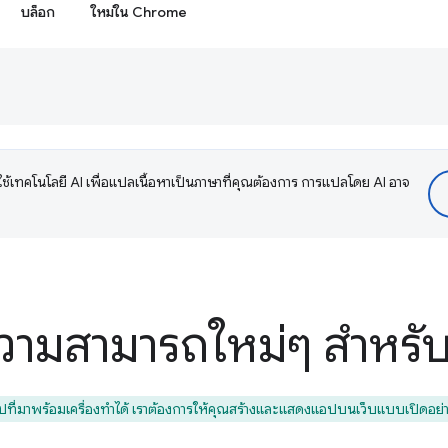
บล็อก
ใหม่ใน Chrome
ช้เทคโนโลยี AI เพื่อแปลเนื้อหาเป็นภาษาที่คุณต้องการ การแปลโดย AI อาจ
ามสามารถใหม่ๆ สำหรับ
ที่มาพร้อมเครื่องทำได้ เราต้องการให้คุณสร้างและแสดงแอปบนเว็บแบบเปิดอย่าง