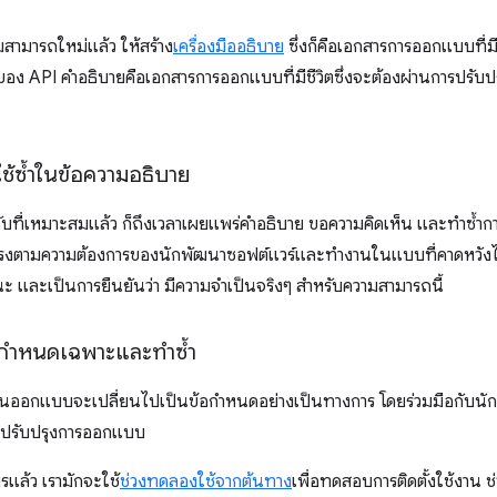
สามารถใหม่แล้ว ให้สร้าง
เครื่องมืออธิบาย
ซึ่งก็คือเอกสารการออกแบบที่มี
นของ API คำอธิบายคือเอกสารการออกแบบที่มีชีวิตซึ่งจะต้องผ่านการปรับป
้ซ้ำในข้อความอธิบาย
ะดับที่เหมาะสมแล้ว ก็ถึงเวลาเผยแพร่คำอธิบาย ขอความคิดเห็น และทำซ้
รงตามความต้องการของนักพัฒนาซอฟต์แวร์และทำงานในแบบที่คาดหวังไว้
และเป็นการยืนยันว่า มีความจำเป็นจริงๆ สำหรับความสามารถนี้
อกำหนดเฉพาะและทำซ้ำ
ี งานออกแบบจะเปลี่ยนไปเป็นข้อกำหนดอย่างเป็นทางการ โดยร่วมมือกับนัก
และปรับปรุงการออกแบบ
รแล้ว เรามักจะใช้
ช่วงทดลองใช้จากต้นทาง
เพื่อทดสอบการติดตั้งใช้งาน 