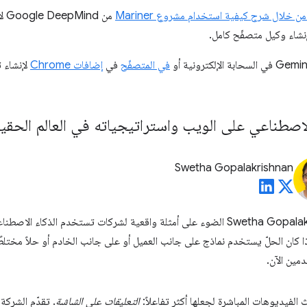
ن خلال شرح كيفية استخدام مشروع Mariner
في المتصفّح
في
إضافات Chrome
لإنشاء 
لاصطناعي على الويب واستراتيجياته في العالم الحقي
Swetha Gopalakrishnan
سلّطت Yuriko Hirota وSwetha Gopalakrishnan الضوء على أمثلة واقعية لشركات تستخدم 
 كان الحلّ يستخدم نماذج على جانب العميل أو على جانب الخادم أو حلاً مختلطًا
مين الآن.
الفيديوهات المباشرة لجعلها أكثر تفاعلاً:
التعليقات على الشاشة
. تقدّم الشرك