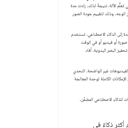
ُّم الآلة. نتيجةً لذلك، زادت مدة
 الوجه، وذلك لتقييم جودة الصور
مستندة إلى الذكاء الاصطناعي. تستخدم
يدَين في صورة أو فيديو أو في الوقت
نّ Vision Nanny قدّمت الردود أسرع بـ 5 مرّات من أنشطة تحفيز البصر اليدوية. أفاد
ويش والفيديوهات غير الواضحة. التحدي
الإمكانات الكاملة لوحدة المعالجة
للذكاء الاصطناعي المضمَّن،
أكثر ذكاءً في