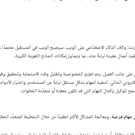
نت: وكلاء الذكاء الاصطناعي على الويب. سيصبح الويب في المستقبل معتمِدًا على
ذ أعمال مفيدة نيابةً عنك، بما يتجاوز إمكانات النماذج اللغوية الكبيرة.
 على جانب العميل، يتم تعزيز الخصوصية وتقليل وقت الاستجابة وتحقيق وفور
تروني الحالي، لتنفيذ المهام بشكلٍ مستقل نيابةً عن المستخدم، واختيار الأدوات
سمح للوكيل بإكمال المهام التي قد تكون معقدة أو متعدّدة الخطوات.
 مهام فرعية
، ومعالجة المشاكل الأكثر تعقيدًا من خلال التخطيط المتعدّد الخط
كانت وظائف أو استخدام واجهة برمجة تطبيقات أو الوصول إلى مخزن البيانات ل