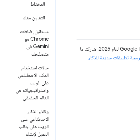
المختلط
التعاون معك
مستقبل إضافات
Chrome مع
Gemini في
يُحدث الذكاء الاصطناعي تحوّلاً في طريقة إنشاء مطوّري الويب للمواقع الإلكترونية وتطبيقات الويب. في مؤتمر Google I/O لعام 2025، شاركنا ما
متصفّحك
برمجة تطبيقات جديدة للذكاء
حالات استخدام
الذكاء الاصطناعي
على الويب
واستراتيجياته في
العالم الحقيقي
وكلاء الذكاء
الاصطناعي على
الويب على جانب
العميل لإنشاء