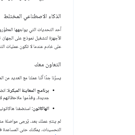
الذكاء الاصطناعي المختلط
أحد التحديات التي يواجهها المطوّر
الأجهزة لتشغيل نموذج على الجهاز. تعاونت Gemini و base
على خادم عندما لا تكون عمليات الت
التعاون معك
يسرّنا جدًا أنّنا عملنا مع العديد م
برنامج المعاينة المبكرة
: انضم أكث
جديدة، وقدّموا ملاحظاتهم ل
الهاكاثون
: استضفنا هاكاثوني
لم ينتهِ عملك بعد. يُرجى مواصلة م
التحسينات. يمكنك حتى المساعدة ف