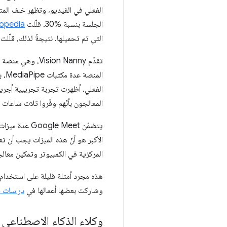
الفعلي في الفيديو، وتظهر خلف المت
الجلسة بنسبة %30. قلّلت
opedia
التي تم تحميلها. نتيجةً لذلك، قلّلت الش
تقدّم on Nanny
الم
المعالجون بأنّهم وفّروا ثلاث ساعات
يتضمّن  Meet
الأكبر هو أنّ هذه الميزات يجب أن ت
المركزية في الكمبيوتر وتمكين معال
هذه مجرد أمثلة قليلة على استخدام 
وشاركت بعضها أعمالها في
دراسات ح
وكلاء الذكاء الاصطناعي