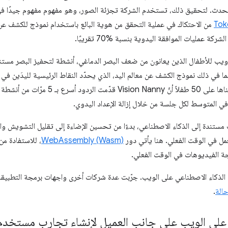
حدث. لتحقيق ذلك، تستخدم الشركة تجزئة الصور، وهو مفهوم مفهوم جيدًا في تعل
Tok
من الاحتكاك في عملية التحقق من هوية البائع باستخدام نموذج للكشف عن
ركة عمليات الموافقة اليدوية بنسبة %70 تقريبًا.
Visi، وهي منصة ويب للأطفال الذين يعانون من ضعف البصر الدماغي، أنشطة لتحفيز البصر 
نصة عدة مكتبات MediaPipe، بما في ذلك نموذج الكشف عن معالم اليد، الذي يحدّد النقاط الرئيسية لل
الفعلي. أظهرت تجربة تجريبية أجريناها على 50 طفلاً أ
 في المتوسط لكل جلسة من خلال إزالة الإعداد اليدوي.
Google عدة ميزات مستندة إلى الذكاء الاصطناعي، بدءًا من تحسين الإضاءة إلى تقليل التش
عمل في الوقت الفعلي. هنا يأتي دور
WebAssembly (Wasm)
، للاستفادة من 
جة الفيديوهات في الوقت الفعلي.
الذكاء الاصطناعي على الويب. جرّبت عدة شركات أخرى واجهات برمجة التطبيقات 
الة
.
 على الويب على جانب العميل لإنشاء تجارب مستخدم 