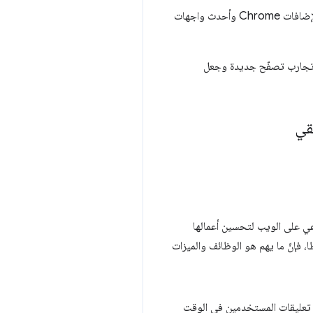
من Google DeepMind لإضافات Chrome وأحدث واجهات
تجارب تصفّح جديدة وجعل
قي
الذكاء الاصطناعي على الويب لتحسين أعمالها
، فإنّ ما يهم هو الوظائف والميزات
ة تعليقات المستخدمين في الوقت