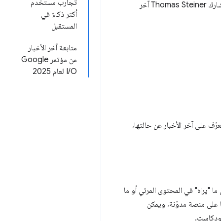
تجارب مستخدم
مهمتنا الأساسية هي جعل Chrome والويب أكثر ذكاءً لجميع المطوّرين وجميع المستخدمين. في هذه المحادثة، يشارك Thomas Steiner آخر
أكثر ذكاءً في
المستقبل
متابعة آخر الأخبار
من مؤتمر Google
I/O لعام 2025
عرّف على آخر الأخبار عن حالتها،
ما "يراه" في المحتوى المرئي أو ما
 على منصة مدوّنة، ويمكن