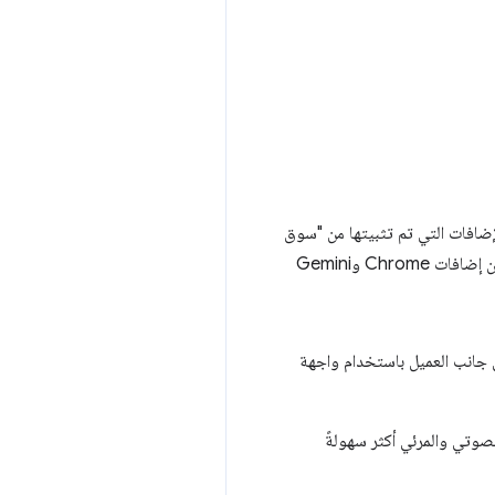
كاء الاصطناعي في العامَين الماضيين. في الواقع، تستخدم% 10 من جميع الإضافات التي تم تثبيتها من "سوق
Chrome الإلكتروني" الذكاء الاصطناعي. في هذه المحادثة، يقدّم Sebastian Benz أمثلة عملية توضح سبب كون إضافات Chrome وGemini
لى جانب العميل باستخدام واجهة
لطلبات في Chrome في إضافات Chrome لجعل المحتوى الصوتي والمرئي أكثر سهولةً