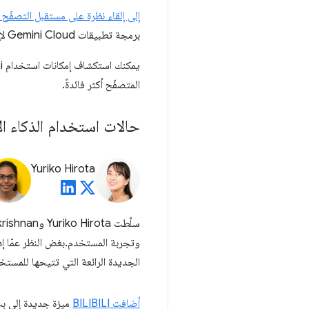
إلى إلقاء نظرة على مستقبل التصفّح م
برمجة تطبيقات Gemini Cloud لإنشاء وكيل متصفّح كامل.
يمكنك استكشاف إمكانات استخدام Gemini في السحابة الإلكترونية أو
المتصفّح أكثر فائدةً.
حالات استخدام الذكاء ا
Yuriko Hirota
وتجربة المستخدم.بغض النظر عمّا إذا
الجديدة الرائعة التي تتيحها للمستخد
أضافت BILIBILI
ميزة جديدة إلى بث 