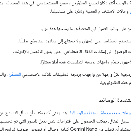
وحالات الاستخدام العملية ونظرة على مستقبلنا.
َن على جانب العميل في المتصفّح، ما يمنحها عدة مزايا:
مستخدم الحسّاسة على الجهاز، ولا تحتاج إلى مغادرة المتصفّح مطلقًا.
ت الوصول إلى إمكانات الذكاء الاصطناعي، حتى بدون الاتصال بالإنترنت.
جهزة، تقدّم واجهات برمجة التطبيقات هذه أداءً ممتازًا.
لبرمجية لكلّ واجهة من واجهات برمجة التطبيقات للذكاء الاصطناعي
المضمَّن
، والت
 هذه التكنولوجيا.
تعدّدة الوسائط
قات جديدة تمامًا ومتعدّدة الوسائط
. هذا يعني أنّه يمكنك أن تسأل النموذج عن 
بيل المثال، يمكنك الحصول على اقتراحات لنص بديل للصور التي تم تحميلها
أوصاف أو نصوص صوتية لبرامج البودكاست.