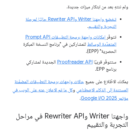
ولم ننتهِ بعد من ابتكار ميزات جديدة.
تخضع واجهتا Writer وRewriter API حاليًا لمرحلة
التجربة والتقييم
.
تتوفّر
إمكانات واجهة برمجة التطبيقات Prompt API
المتعدّدة الوسائط
للمشاركين في "برنامج النسخة المبكرة
الحصرية" (EPP).
ستتوفّر قريبًا
Proofreader API
الجديدة لمشاركي
برنامج EPP.
يمكنك الاطّلاع على جميع
حالات واجهات برمجة التطبيقات المضمّنة
المستندة إلى الذكاء الاصطناعي
و
كل ما تم الإعلان عنه على الويب في
مؤتمر Google I/O 2025
.
واجهتا Writer وRewriter API في مراحل
التجربة والتقييم