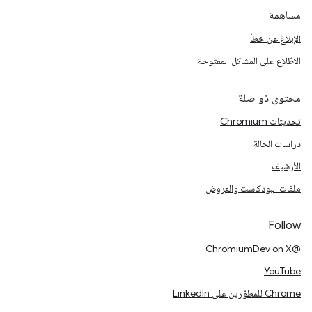
مساهمة
الإبلاغ عن خطأ
الاطّلاع على المشاكل المفتوحة
محتوى ذو صلة
تحديثات Chromium
دراسات الحالة
الأرشيف
ملفات البودكاست والعروض
Follow
@ChromiumDev on X
YouTube
Chrome للمطوّرين على LinkedIn