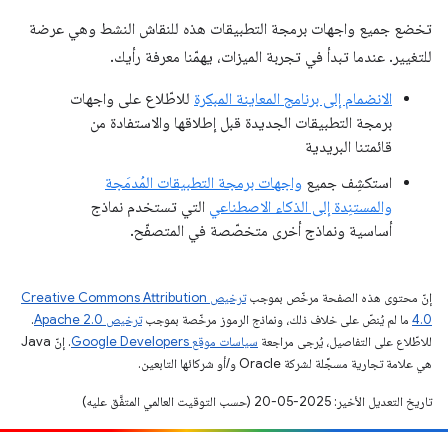
تخضع جميع واجهات برمجة التطبيقات هذه للنقاش النشط وهي عرضة
للتغيير. عندما تبدأ في تجربة الميزات، يهمّنا معرفة رأيك.
الانضمام إلى برنامج المعاينة المبكرة
للاطّلاع على واجهات
برمجة التطبيقات الجديدة قبل إطلاقها والاستفادة من
قائمتنا البريدية
استكشِف جميع
واجهات برمجة التطبيقات المُدمَجة
والمستنِدة إلى الذكاء الاصطناعي
التي تستخدم نماذج
أساسية ونماذج أخرى متخصّصة في المتصفّح.
إنّ محتوى هذه الصفحة مرخّص بموجب
ترخيص Creative Commons Attribution
4.0‏
ما لم يُنصّ على خلاف ذلك، ونماذج الرموز مرخّصة بموجب
ترخيص Apache 2.0‏
.
للاطّلاع على التفاصيل، يُرجى مراجعة
سياسات موقع Google Developers‏
. إنّ Java
هي علامة تجارية مسجَّلة لشركة Oracle و/أو شركائها التابعين.
تاريخ التعديل الأخير: 2025-05-20 (حسب التوقيت العالمي المتفَّق عليه)