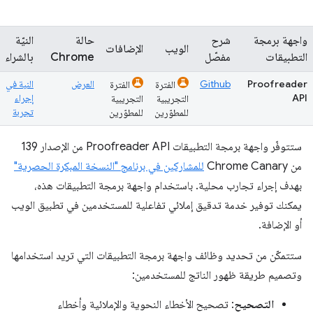
واجهة برمجة
شرح
حالة
النيّة
الويب
الإضافات
التطبيقات
مفصّل
Chrome
بالشراء
Proofreader
Github
العرض
النية في
الفترة
الفترة
API
إجراء
التجريبية
التجريبية
تجربة
للمطوّرين
للمطوّرين
ستتوفّر واجهة برمجة التطبيقات Proofreader API من الإصدار 139
من Chrome Canary
للمشاركين في برنامج "النسخة المبكرة الحصرية"
بهدف إجراء تجارب محلية. باستخدام واجهة برمجة التطبيقات هذه،
يمكنك توفير خدمة تدقيق إملائي تفاعلية للمستخدمين في تطبيق الويب
أو الإضافة.
ستتمكّن من تحديد وظائف واجهة برمجة التطبيقات التي تريد استخدامها
وتصميم طريقة ظهور الناتج للمستخدمين:
التصحيح
: تصحيح الأخطاء النحوية والإملائية وأخطاء