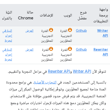
واجهة
شرح
حالة
النيّة
برمجة
الويب
الإضافات
مفصّل
Chrome
بالشراء
التطبيقات
Writer
Github
العرض
النية في
الفترة
الفترة
API
إجراء
التجريبية
التجريبية
تجربة
للمطوّرين
للمطوّرين
Rewriter
Github
العرض
النية في
الفترة
الفترة
API
إجراء
التجريبية
التجريبية
تجربة
للمطوّرين
للمطوّرين
تتوفّر الآن
Writer API
و
Rewriter API
في مراحل التجربة والتقييم.
بالنسبة إلى المستخدمين الجدد في
التجارب الأصلية
، هي برامج محدودة
المدة متاحة لجميع المطوّرين، وتوفّر إمكانية الوصول المبكر إلى ميزات
المنصة التجريبية. قد يتم فرض حدود قصوى مؤقتة على الاستخدام،
ولكن يمكن للمطوّرين دمج هذه الميزات لإجراء اختبارات مباشرة وجمع
ملاحظات المستخدمين بهدف الاستفادة منها عند إطلاق الميزة في