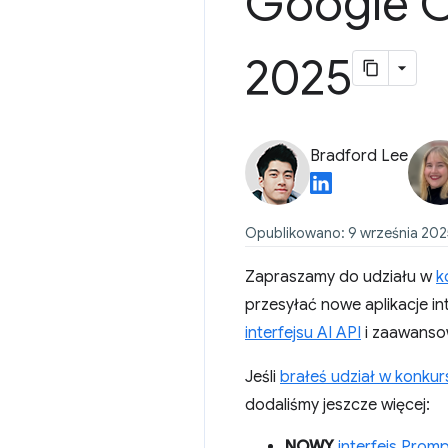
Google C
2025
Bradford Lee
Opublikowano: 9 września 2025
Zapraszamy do udziału w
k
przesyłać nowe aplikacje i
interfejsu AI API
i zaawanso
Jeśli
brałeś udział w konkur
dodaliśmy jeszcze więcej:
NOWY
interfejs Prom