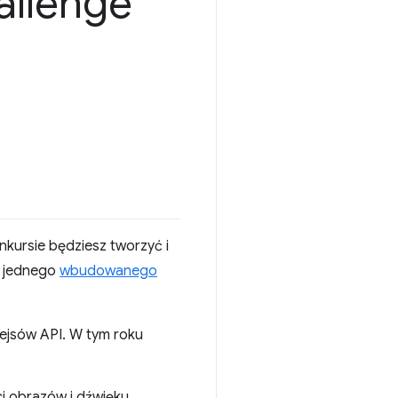
allenge
nkursie będziesz tworzyć i
j jednego
wbudowanego
fejsów API. W tym roku
 obrazów i dźwięku.