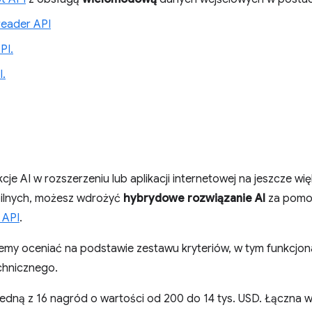
reader API
PI.
I.
cje AI w rozszerzeniu lub aplikacji internetowej na jeszcze wi
ilnych, możesz wdrożyć
hybrydowe rozwiązanie AI
za pom
 API
.
my oceniać na podstawie zestawu kryteriów, w tym funkcjonal
chnicznego.
dną z 16 nagród o wartości od 200 do 14 tys. USD. Łączna 