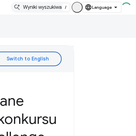
/
wane
 konkursu