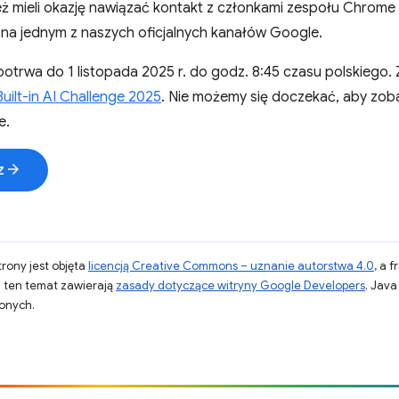
eż mieli okazję nawiązać kontakt z członkami zespołu Chrome
na jednym z naszych oficjalnych kanałów Google.
potrwa do 1 listopada 2025 r. do godz. 8:45 czasu polskiego. Z
uilt-in AI Challenge 2025
. Nie możemy się doczekać, aby zob
e.
arrow_forward
z
strony jest objęta
licencją Creative Commons – uznanie autorstwa 4.0
, a 
a ten temat zawierają
zasady dotyczące witryny Google Developers
. Jav
zonych.
.