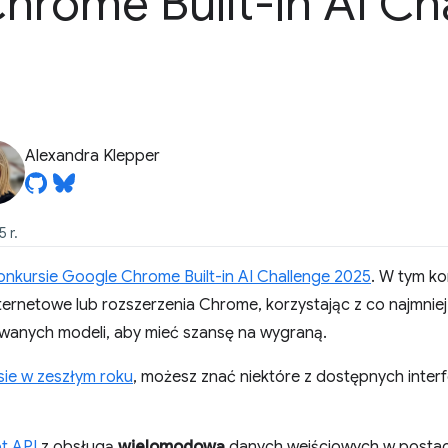
hrome Built-in AI Ch
Alexandra Klepper
 r.
onkursie Google Chrome Built-in AI Challenge 2025
. W tym ko
nternetowe lub rozszerzenia Chrome, korzystając z co najmnie
wanych modeli, aby mieć szansę na wygraną.
sie w zeszłym roku
, możesz znać niektóre z dostępnych inter
pt API
z obsługą
wielomodową
danych wejściowych w postaci