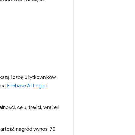
ększą liczbę użytkowników,
ocą
Firebase AI Logic
i
ności, celu, treści, wrażeń
wartość nagród wynosi 70