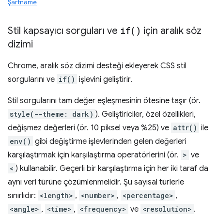
Şartname
Stil kapsayıcı sorguları ve
if(
)
için aralık söz
dizimi
Chrome, aralık söz dizimi desteği ekleyerek CSS stil
sorgularını ve
if()
işlevini geliştirir.
Stil sorgularını tam değer eşleşmesinin ötesine taşır (ör.
style(--theme: dark)
). Geliştiriciler, özel özellikleri,
değişmez değerleri (ör. 10 piksel veya %25) ve
attr()
ile
env()
gibi değiştirme işlevlerinden gelen değerleri
karşılaştırmak için karşılaştırma operatörlerini (ör.
>
ve
<
) kullanabilir. Geçerli bir karşılaştırma için her iki taraf da
aynı veri türüne çözümlenmelidir. Şu sayısal türlerle
sınırlıdır:
<length>
,
<number>
,
<percentage>
,
<angle>
,
<time>
,
<frequency>
ve
<resolution>
.