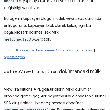
absolute
yapmaya karar verdi ve Chrome artık bu
değişikliği yansıtıyor.
Bu öğenin kapsayan bloğu, mutlak veya sabit durumda
anlık görüntü kapsayan blok olarak kaldığı için bu
değişiklik fark edilmez. Tek fark
getComputedStyle
'dadır.
439800102 numaralı hata izleme
|
ChromeStatus.com girişi
|
Spesifikasyon
active
View
Transition
dokümandaki mülk
View Transitions API, geliştiricilerin farklı durumlar
arasında görsel geçişler başlatmasına olanak tanır. Birincil
SPA giriş noktası, bir geçiş nesnesi döndüren
startViewTransition()