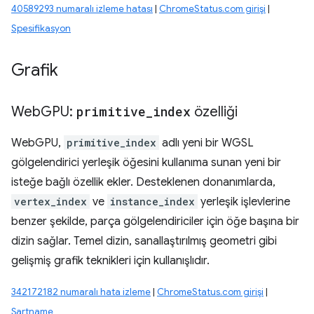
40589293 numaralı izleme hatası
|
ChromeStatus.com girişi
|
Spesifikasyon
Grafik
Web
GPU:
primitive
_
index
özelliği
WebGPU,
primitive_index
adlı yeni bir WGSL
gölgelendirici yerleşik öğesini kullanıma sunan yeni bir
isteğe bağlı özellik ekler. Desteklenen donanımlarda,
vertex_index
ve
instance_index
yerleşik işlevlerine
benzer şekilde, parça gölgelendiriciler için öğe başına bir
dizin sağlar. Temel dizin, sanallaştırılmış geometri gibi
gelişmiş grafik teknikleri için kullanışlıdır.
342172182 numaralı hata izleme
|
ChromeStatus.com girişi
|
Şartname