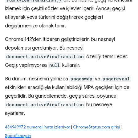
'dır. Bu nesne, geçiş ilerlemesini
izlemek için çeşitli sözler ve işlevler içerir. Ayrıca, geçişi
atlayarak veya türlerini değiştirerek geçişleri
değiştirmenize olanak tanır.
Chrome 142'den itibaren geliştiricilerin bu nesneyi
depolaması gerekmiyor. Bu nesneyi
document.activeViewTransition
özelliği temsil eder.
Geçiş yapılmıyorsa
null
kullanılır.
Bu durum, nesnenin yalnızca
pageswap
ve
pagereveal
etkinlikleri aracılığıyla kullanılabildiği MPA geçişleri için de
geçerlidir. Bu güncellemede, geçiş süresi boyunca
document.activeViewTransition
bu nesneye
ayarlanır.
434949972 numaralı hata izleniyor
|
ChromeStatus.com girişi
|
Spesifikasyon