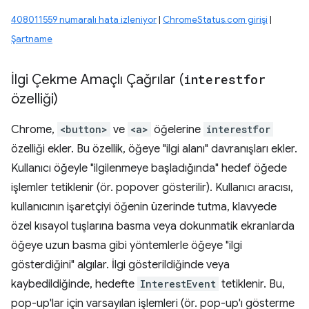
408011559 numaralı hata izleniyor
|
ChromeStatus.com girişi
|
Şartname
İlgi Çekme Amaçlı Çağrılar (
interestfor
özelliği)
Chrome,
<button>
ve
<a>
öğelerine
interestfor
özelliği ekler. Bu özellik, öğeye "ilgi alanı" davranışları ekler.
Kullanıcı öğeyle "ilgilenmeye başladığında" hedef öğede
işlemler tetiklenir (ör. popover gösterilir). Kullanıcı aracısı,
kullanıcının işaretçiyi öğenin üzerinde tutma, klavyede
özel kısayol tuşlarına basma veya dokunmatik ekranlarda
öğeye uzun basma gibi yöntemlerle öğeye "ilgi
gösterdiğini" algılar. İlgi gösterildiğinde veya
kaybedildiğinde, hedefte
InterestEvent
tetiklenir. Bu,
pop-up'lar için varsayılan işlemleri (ör. pop-up'ı gösterme