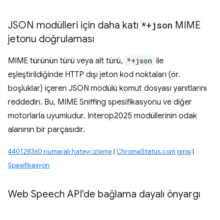
JSON modülleri için daha katı
*+json
MIME
jetonu doğrulaması
MIME türünün türü veya alt türü,
*+json
ile
eşleştirildiğinde HTTP dışı jeton kod noktaları (ör.
boşluklar) içeren JSON modülü komut dosyası yanıtlarını
reddedin. Bu, MIME Sniffing spesifikasyonu ve diğer
motorlarla uyumludur. Interop2025 modüllerinin odak
alanının bir parçasıdır.
440128360 numaralı hatayı izleme
|
ChromeStatus.com girişi
|
Spesifikasyon
Web Speech API'de bağlama dayalı önyargı