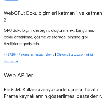
Web
GPU: Doku biçimleri katman 1 ve katman
2
GPU doku biçimi desteğini, oluşturma eki, karıştırma,
çoklu örnekleme, çözme ve storage_binding gibi
özelliklerle genişletin.
445725447 numaralı hatayı izleme
|
ChromeStatus.com girişi
|
Şartname
Web API'leri
Fed
CM: Kullanıcı arayüzünde üçüncü taraf i
Frame kaynaklarının gösterilmesi desteklenir
.