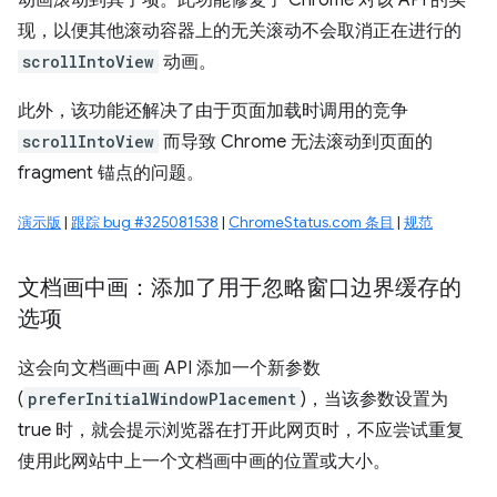
动画滚动到其子项。此功能修复了 Chrome 对该 API 的实
现，以便其他滚动容器上的无关滚动不会取消正在进行的
scrollIntoView
动画。
此外，该功能还解决了由于页面加载时调用的竞争
scrollIntoView
而导致 Chrome 无法滚动到页面的
fragment 锚点的问题。
演示版
|
跟踪 bug #325081538
|
ChromeStatus.com 条目
|
规范
文档画中画：添加了用于忽略窗口边界缓存的
选项
这会向文档画中画 API 添加一个新参数
(
preferInitialWindowPlacement
)，当该参数设置为
true 时，就会提示浏览器在打开此网页时，不应尝试重复
使用此网站中上一个文档画中画的位置或大小。