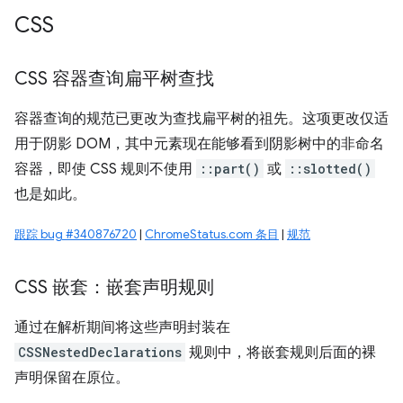
CSS
CSS 容器查询扁平树查找
容器查询的规范已更改为查找扁平树的祖先。这项更改仅适
用于阴影 DOM，其中元素现在能够看到阴影树中的非命名
容器，即使 CSS 规则不使用
::part()
或
::slotted()
也是如此。
跟踪 bug #340876720
|
ChromeStatus.com 条目
|
规范
CSS 嵌套：嵌套声明规则
通过在解析期间将这些声明封装在
CSSNestedDeclarations
规则中，将嵌套规则后面的裸
声明保留在原位。