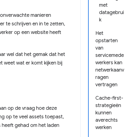
met
datagebrui
p onverwachte manieren
k
te schrijven en in te zetten,
werker op een website heeft
Het
opstarten
van
maar wel dat het gemak dat het
servicemede
werkers kan
et weet wat er komt kijken bij
netwerkaanv
ragen
vertragen
Cache-first-
strategieën
gaan op de vraag hoe deze
kunnen
g op te veel assets toepast,
averechts
s heeft gehad om het laden
werken