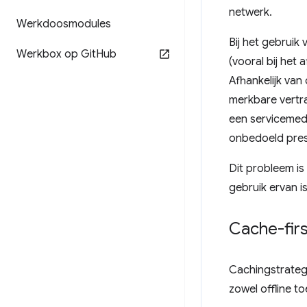
netwerk.
Werkdoosmodules
Bij het gebruik
Werkbox op Git
Hub
(vooral bij het
Afhankelijk va
merkbare vertr
een servicemed
onbedoeld pres
Dit probleem i
gebruik ervan 
Cache-fir
Cachingstrateg
zowel offline t