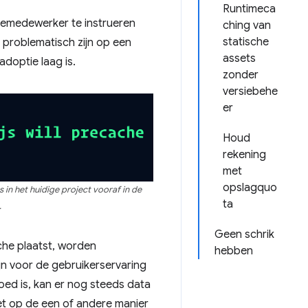
Runtimeca
cemedewerker te instrueren
ching van
statische
 problematisch zijn op een
assets
doptie laag is.
zonder
versiebehe
er
Houd
rekening
met
opslagquo
in het huidige project vooraf in de
ta
.
Geen schrik
che plaatst, worden
hebben
ijn voor de gebruikerservaring
goed is, kan er nog steeds data
et op de een of andere manier