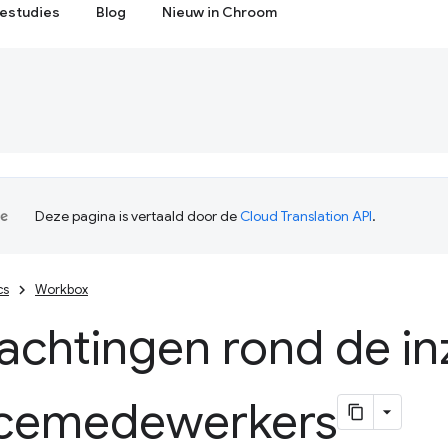
estudies
Blog
Nieuw in Chroom
Deze pagina is vertaald door de
Cloud Translation API
.
cs
Workbox
achtingen rond de in
icemedewerkers