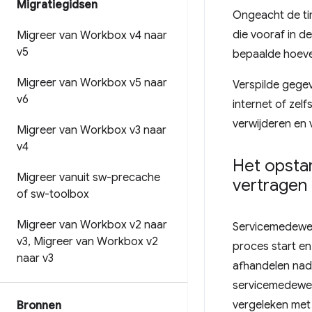
Migratiegidsen
Ongeacht de ti
die vooraf in d
Migreer van Workbox v4 naar
v5
bepaalde hoeveel
Migreer van Workbox v5 naar
Verspilde gegev
v6
internet of ze
verwijderen en 
Migreer van Workbox v3 naar
v4
Het opsta
Migreer vanuit sw-precache
vertragen
of sw-toolbox
Migreer van Workbox v2 naar
Servicemedewer
v3
,
Migreer van Workbox v2
proces start e
naar v3
afhandelen nada
servicemedewer
vergeleken met 
Bronnen