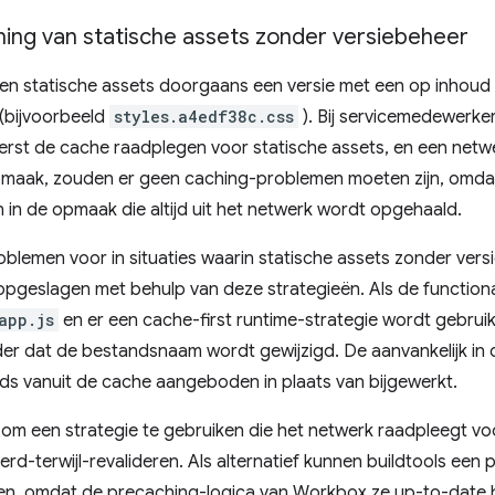
ing van statische assets zonder versiebeheer
en statische assets doorgaans een versie met een op inhoud
(bijvoorbeeld
styles.a4edf38c.css
). Bij servicemedewerke
erst de cache raadplegen voor statische assets, en een netw
maak, zouden er geen caching-problemen moeten zijn, omdat
in de opmaak die altijd uit het netwerk wordt opgehaald.
oblemen voor in situaties waarin statische assets zonder versi
geslagen met behulp van deze strategieën. Als de functional
app.js
en er een cache-first runtime-strategie wordt gebrui
der dat de bestandsnaam wordt gewijzigd. De aanvankelijk in
ds vanuit de cache aangeboden in plaats van bijgewerkt.
 om een ​​strategie te gebruiken die het netwerk raadpleegt v
erd-terwijl-revalideren. Als alternatief kunnen buildtools ee
en, omdat de precaching-logica van Workbox ze up-to-date 