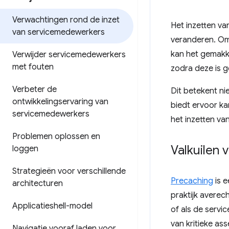
Verwachtingen rond de inzet
Het inzetten v
van servicemedewerkers
veranderen. Omd
kan het gemakke
Verwijder servicemedewerkers
met fouten
zodra deze is 
Verbeter de
Dit betekent ni
ontwikkelingservaring van
biedt ervoor kan
servicemedewerkers
het inzetten v
Problemen oplossen en
Valkuilen
loggen
Strategieën voor verschillende
Precaching
is e
architecturen
praktijk averec
Applicatieshell-model
of als de serv
van kritieke ass
Navigatie vooraf laden voor