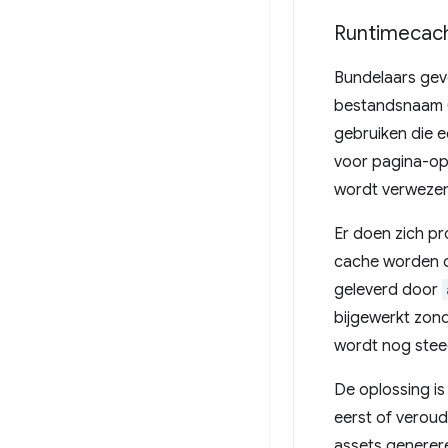
Runtimecach
Bundelaars gev
bestandsnaam 
gebruiken die e
voor pagina-op
wordt verwezen 
Er doen zich pr
cache worden op
geleverd door
bijgewerkt zon
wordt nog stee
De oplossing is
eerst of veroud
assets generer