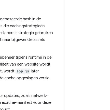
 gebaseerde hash in de
rs die cachingstrategieën
erk-eerst-strategie gebruiken
 naar bijgewerkte assets
ebeheer tijdens runtime in de
iteit van een website wordt
kt, wordt
app.js
later
 de cache opgeslagen versie
oor updates, zoals netwerk-
n precache-manifest voor deze
houdt.