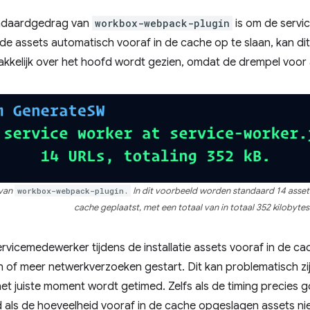
ndaardgedrag van
workbox-webpack-plugin
is om de servi
 assets automatisch vooraf in de cache op te slaan, kan dit
kkelijk over het hoofd wordt gezien, omdat de drempel voor a
 van
workbox-webpack-plugin.
In dit voorbeeld worden standaard 14 assets 
cache geplaatst, met een totaal van in totaal 352 kilobytes
vicemedewerker tijdens de installatie assets vooraf in de ca
een of meer netwerkverzoeken gestart. Dit kan problematisch z
 het juiste moment wordt getimed. Zelfs als de timing precies 
 als de hoeveelheid vooraf in de cache opgeslagen assets ni