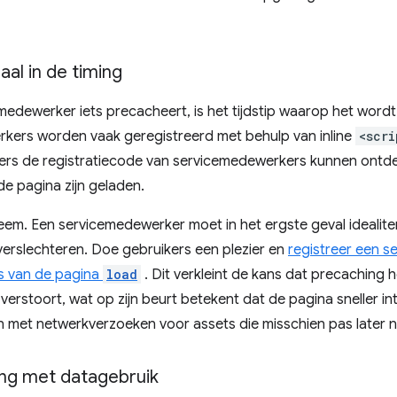
aal in de timing
medewerker iets precacheert, is het tijdstip waarop het wordt
kers worden vaak geregistreerd met behulp van inline
<scri
rs de registratiecode van servicemedewerkers kunnen ontdek
e pagina zijn geladen.
leem. Een servicemedewerker moet in het ergste geval idealiter
 verslechteren. Doe gebruikers een plezier en
registreer een 
s van de pagina
load
. Dit verkleint de kans dat precaching h
verstoort, wat op zijn beurt betekent dat de pagina sneller i
n met netwerkverzoeken voor assets die misschien pas later no
ng met datagebruik