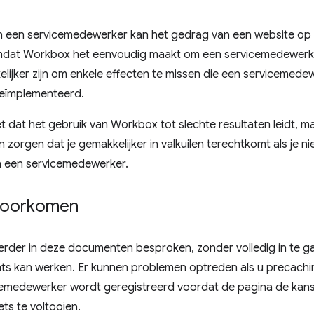
an een servicemedewerker kan het gedrag van een website o
at Workbox het eenvoudig maakt om een ​​servicemedewerker 
lijker zijn om enkele effecten te missen die een servicemede
geïmplementeerd.
et dat het gebruik van Workbox tot slechte resultaten leidt, 
 zorgen dat je gemakkelijker in valkuilen terechtkomt als je ni
an een servicemedewerker.
 voorkomen
erder in deze documenten besproken, zonder volledig in te 
hts kan werken. Er kunnen problemen optreden als u precachin
icemedewerker wordt geregistreerd voordat de pagina de kan
ets te voltooien.