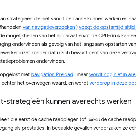
 van strategieën die niet vanuit de cache kunnen werken en n
 afhandelen
van navigatieverzoeken
)
voegt de opstarttijd altij
n de mogelijkheden van het apparaat en/of de CPU-druk kan e
aging ondervinden als gevolg van het langzaam opstarten van
ewerker inzet zonder dat u zich bewust bent van deze vertra
tatieproblemen ondervinden.
s opgelost met
Navigation Preload
, maar
wordt nog niet in al
is echter het overwegen waard, en wordt
verderop in deze do
st-strategieën kunnen averechts werken
ieën die eerst de cache raadplegen (of
alleen
de cache raadpl
oegang als prestaties. In bepaalde gevallen veroorzaken ze e