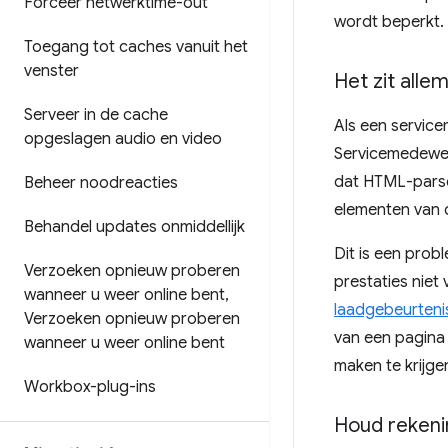
Forceer netwerktime-out
wordt beperkt.
Toegang tot caches vanuit het
venster
Het zit allem
Serveer in de cache
Als een service
opgeslagen audio en video
Servicemedewer
dat HTML-parse
Beheer noodreacties
elementen van d
Behandel updates onmiddellijk
Dit is een prob
Verzoeken opnieuw proberen
prestaties niet
wanneer u weer online bent
,
laadgebeurteni
Verzoeken opnieuw proberen
van een pagina 
wanneer u weer online bent
maken te krijge
Workbox-plug-ins
Houd rekeni