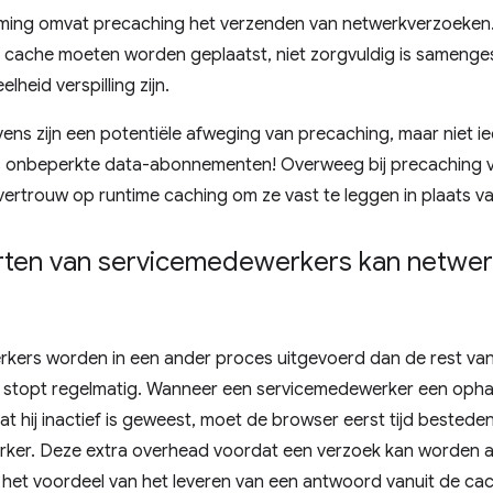
ming omvat precaching het verzenden van netwerkverzoeken. 
e cache moeten worden geplaatst, niet zorgvuldig is samenges
heid verspilling zijn.
ens zijn een potentiële afweging van precaching, maar niet i
lfs onbeperkte data-abonnementen! Overweeg bij precaching v
vertrouw op runtime caching om ze vast te leggen in plaats 
rten van servicemedewerkers kan netwe
kers worden in een ander proces uitgevoerd dan de rest van
n stopt regelmatig. Wanneer een servicemedewerker een oph
t hij inactief is geweest, moet de browser eerst tijd bestede
ker. Deze extra overhead voordat een verzoek kan worden af
het voordeel van het leveren van een antwoord vanuit de cach