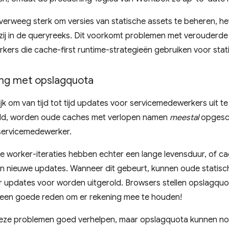
erweeg sterk om versies van statische assets te beheren, het
ij in de queryreeks. Dit voorkomt problemen met verouderde 
ers die cache-first runtime-strategieën gebruiken voor stat
ng met opslagquota
lijk om van tijd tot tijd updates voor servicemedewerkers uit t
ld, worden oude caches met verlopen namen
meestal
opgesch
servicemedewerker.
e worker-iteraties hebben echter een lange levensduur, of 
 in nieuwe updates. Wanneer dit gebeurt, kunnen oude statisc
er updates voor worden uitgerold. Browsers stellen opslagquot
s een goede reden om er rekening mee te houden!
eze problemen goed verhelpen, maar opslagquota kunnen n