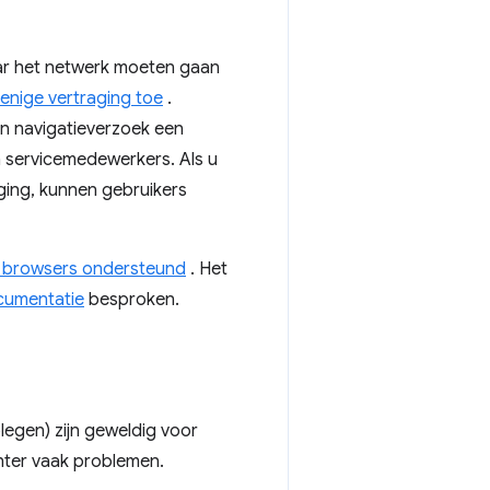
aar het netwerk moeten gaan
d enige vertraging toe
.
en navigatieverzoek een
 servicemedewerkers. Als u
ging, kunnen gebruikers
le browsers ondersteund
. Het
cumentatie
besproken.
egen) zijn geweldig voor
chter vaak problemen.