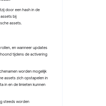
zij door een hash in de
assets bij
ische assets.
e rollen, en wanneer updates
oond tijdens de activering
cachenamen worden mogelijk
he assets zich opstapelen in
a in en de limieten kunnen
og steeds worden