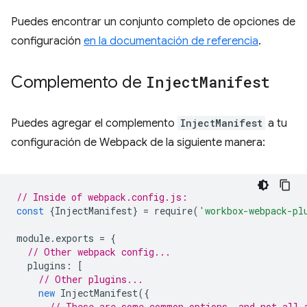
Puedes encontrar un conjunto completo de opciones de
configuración
en la documentación de referencia
.
Complemento de
Inject
Manifest
Puedes agregar el complemento
InjectManifest
a tu
configuración de Webpack de la siguiente manera:
// Inside of webpack.config.js:
const
{
InjectManifest
}
=
require
(
'workbox-webpack-pl
module
.
exports
=
{
// Other webpack config...
plugins
:
[
// Other plugins...
new
InjectManifest
({
// These are some common options, and not all 