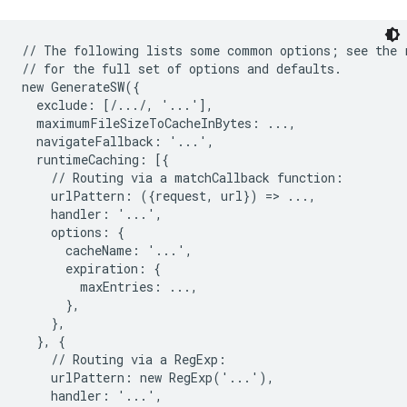
// The following lists some common options; see the r
// for the full set of options and defaults.

new GenerateSW({

  exclude: [/.../, '...'],

  maximumFileSizeToCacheInBytes: ...,

  navigateFallback: '...',

  runtimeCaching: [{

    // Routing via a matchCallback function:

    urlPattern: ({request, url}) => ...,

    handler: '...',

    options: {

      cacheName: '...',

      expiration: {

        maxEntries: ...,

      },

    },

  }, {

    // Routing via a RegExp:

    urlPattern: new RegExp('...'),

    handler: '...',
