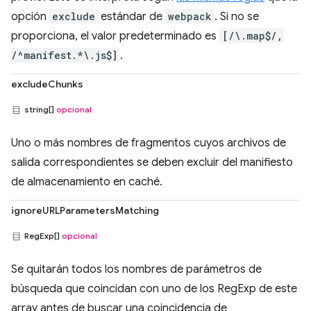
opción
exclude
estándar de
webpack
. Si no se
proporciona, el valor predeterminado es
[/\.map$/,
/^manifest.*\.js$]
.
excludeChunks
string[]
opcional
Uno o más nombres de fragmentos cuyos archivos de
salida correspondientes se deben excluir del manifiesto
de almacenamiento en caché.
ignoreURLParametersMatching
RegExp[]
opcional
Se quitarán todos los nombres de parámetros de
búsqueda que coincidan con uno de los RegExp de este
array antes de buscar una coincidencia de