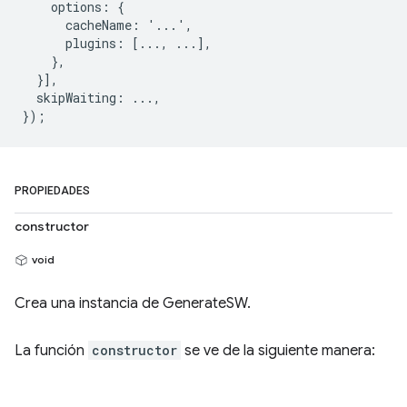
    options: {

      cacheName: '...',

      plugins: [..., ...],

    },

  }],

  skipWaiting: ...,

PROPIEDADES
constructor
void
Crea una instancia de GenerateSW.
La función
constructor
se ve de la siguiente manera: