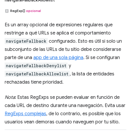
navigateFallbackAllowlist
RegExp[]
opcional
Es un array opcional de expresiones regulares que
restringe a qué URLs se aplica el comportamiento
navigateFallback
configurado. Esto es útil si solo un
subconjunto de las URLs de tu sitio debe considerarse
parte de una
app de una sola página
. Si se configuran
navigateFallbackDenylist
y
navigateFallbackAllowlist
, la lista de entidades
rechazadas tiene prioridad.
Nota
: Estas RegExps se pueden evaluar en función de
cada URL de destino durante una navegación. Evita usar
RegExps complejas
, de lo contrario, es posible que los
usuarios vean demoras cuando naveguen por tu sitio.