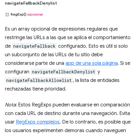
navigateFallbackDenylist
RegExp[]
opcional
Es un array opcional de expresiones regulares que
restringe las URLs a las que se aplica el comportamiento
de
navigateFallback
configurado. Esto es útil si solo
un subconjunto de las URLs de tu sitio debe
considerarse parte de una
app de una sola página
. Si se
configuran
navigateFallbackDenylist
y
navigateFallbackAllowlist
, la lista de entidades
rechazadas tiene prioridad.
Nota
: Estos RegExps pueden evaluarse en comparación
con cada URL de destino durante una navegación. Evita
usar
RegExps complejos
. De lo contrario, es posible que
los usuarios experimenten demoras cuando naveguen