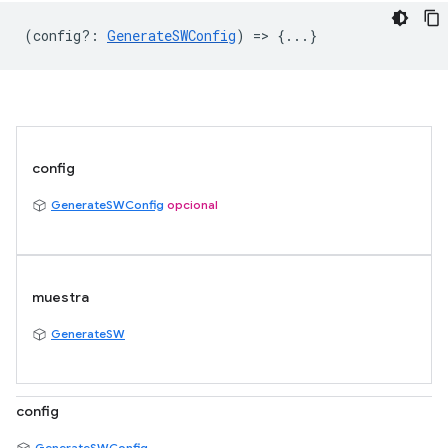
(
config?
:
GenerateSWConfig
) => {...}
config
GenerateSWConfig
opcional
muestra
GenerateSW
config
GenerateSWConfig