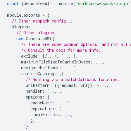
const
{
GenerateSW
}
=
require
(
'workbox-webpack-plugin
module
.
exports
=
{
// Other webpack config...
plugins
:
[
// Other plugins...
new
GenerateSW
({
// These are some common options, and not all 
// Consult the docs for more info.
exclude
:
[
/.../
,
'...'
],
maximumFileSizeToCacheInBytes
:
...,
navigateFallback
:
'...'
,
runtimeCaching
:
[{
// Routing via a matchCallback function:
urlPattern
:
({
request
,
url
})
=
>
...,
handler
:
'...'
,
options
:
{
cacheName
:
'...'
,
expiration
:
{
maxEntries
:
...,
},
},