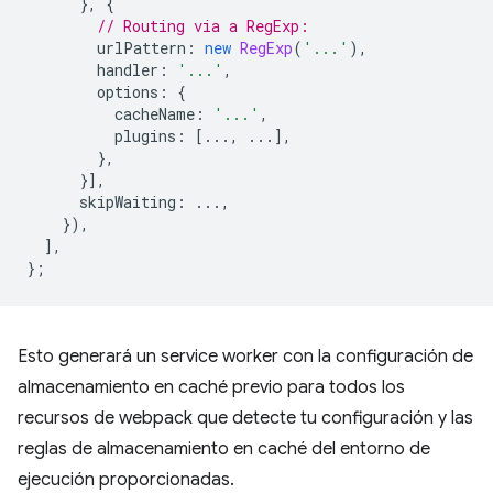
},
{
// Routing via a RegExp:
urlPattern
:
new
RegExp
(
'...'
),
handler
:
'...'
,
options
:
{
cacheName
:
'...'
,
plugins
:
[...,
...],
},
}],
skipWaiting
:
...,
}),
],
};
Esto generará un service worker con la configuración de
almacenamiento en caché previo para todos los
recursos de webpack que detecte tu configuración y las
reglas de almacenamiento en caché del entorno de
ejecución proporcionadas.