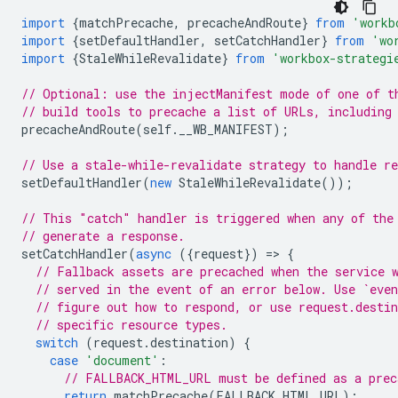
import
{
matchPrecache
,
precacheAndRoute
}
from
'workb
import
{
setDefaultHandler
,
setCatchHandler
}
from
'wo
import
{
StaleWhileRevalidate
}
from
'workbox-strategi
// Optional: use the injectManifest mode of one of t
// build tools to precache a list of URLs, including
precacheAndRoute
(
self
.
__WB_MANIFEST
);
// Use a stale-while-revalidate strategy to handle re
setDefaultHandler
(
new
StaleWhileRevalidate
());
// This "catch" handler is triggered when any of the
// generate a response.
setCatchHandler
(
async
({
request
})
=
>
{
// Fallback assets are precached when the service 
// served in the event of an error below. Use `even
// figure out how to respond, or use request.desti
// specific resource types.
switch
(
request
.
destination
)
{
case
'document'
:
// FALLBACK_HTML_URL must be defined as a prec
return
matchPrecache
(
FALLBACK_HTML_URL
);