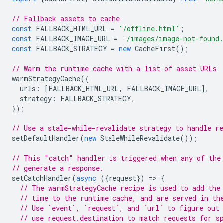
// Fallback assets to cache
const
FALLBACK_HTML_URL
=
'/offline.html'
;
const
FALLBACK_IMAGE_URL
=
'/images/image-not-found
const
FALLBACK_STRATEGY
=
new
CacheFirst
();
// Warm the runtime cache with a list of asset URLs
warmStrategyCache
({
urls
:
[
FALLBACK_HTML_URL
,
FALLBACK_IMAGE_URL
],
strategy
:
FALLBACK_STRATEGY
,
});
// Use a stale-while-revalidate strategy to handle re
setDefaultHandler
(
new
StaleWhileRevalidate
());
// This "catch" handler is triggered when any of the
// generate a response.
setCatchHandler
(
async
({
request
})
=
>
{
// The warmStrategyCache recipe is used to add the
// time to the runtime cache, and are served in th
// Use `event`, `request`, and `url` to figure out 
// use request.destination to match requests for s