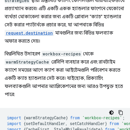
strategies
দ্বারা প্রস্তাবিত ক্যাশিং কৌশলগুলি ধারাবাহিকভাবে
প্রত্যাখ্যান করবে। এটি একটি একক হ্যান্ডলার ফাংশনে যেকোনো
ব্যর্থতা মোকাবেলা করার জন্য একটি গ্লোবাল "ক্যাচ" হ্যান্ডলার
সেট করার প্যাটার্নকে প্রচার করে, যা আপনাকে বিভিন্ন
request.destination
মানগুলির জন্য বিভিন্ন ফলব্যাক
অফার করতে দেয়।
নিম্নলিখিত উদাহরণ
workbox-recipes
থেকে
warmStrategyCache
রেসিপি ব্যবহার করে এবং রানটাইম
ক্যাশে সময়ের আগে ক্যাশ করা আইটেমগুলি পরিবেশন করতে
একটি ক্যাচ হ্যান্ডলার সেট করে। যাইহোক, প্রিক্যাচিং
ফলব্যাকগুলি আপনার অ্যাপ্লিকেশনের জন্য আরও উপযুক্ত হতে
পারে:
import
{
warmStrategyCache
}
from
'workbox-recipes'
;
import
{
setDefaultHandler
,
setCatchHandler
}
from
'wo
import
{
CacheFirst
,
StaleWhileRevalidate
}
from
'work