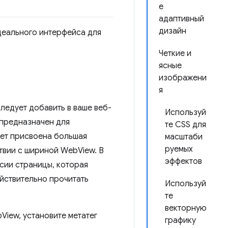
е
адаптивный
дизайн
деального интерфейса для
Четкие и
ясные
изображени
я
ледует добавить в ваше веб-
Используй
 предназначен для
те CSS для
дет присвоена большая
масштаби
руемых
твии с шириной WebView. В
эффектов
сии страницы, которая
йствительно прочитать
Используй
те
векторную
View, установите метатег
графику