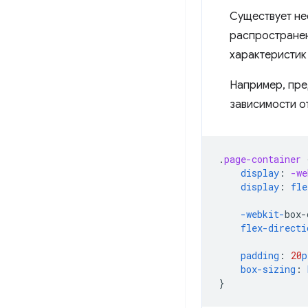
Существует не
распростране
характеристик
Например, пре
зависимости о
.
page-container
display
:
-we
display
:
fle
-webkit-
box-
flex-directi
padding
:
20
p
box-sizing
:
}