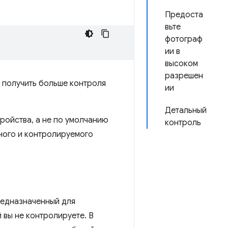
Предоста
вьте
фотограф
ии в
высоком
разрешен
 получить больше контроля
ии
Детальный
ройства, а не по умолчанию
контроль
ного и контролируемого
редназначенный для
 вы не контролируете. В