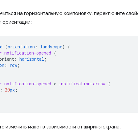
иться на горизонтальную компоновку, переключите свойств
т ориентации:
d
(
orientation
:
landscape
)
{
r
.
notification-opened
{
orient
:
horizontal
;
on
:
row
;
r
.
notification-opened
 > 
.
notification-arrow
{
:
20
px
;
те изменить макет в зависимости от ширины экрана.