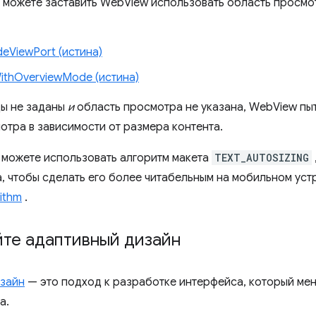
ы можете заставить WebView использовать область просм
eViewPort (истина)
ithOverviewMode (истина)
ды не заданы
и
область просмотра не указана, WebView пы
отра в зависимости от размера контента.
ы можете использовать алгоритм макета
TEXT_AUTOSIZING
, чтобы сделать его более читабельным на мобильном устр
ithm
.
йте адаптивный дизайн
зайн
— это подход к разработке интерфейса, который мен
а.