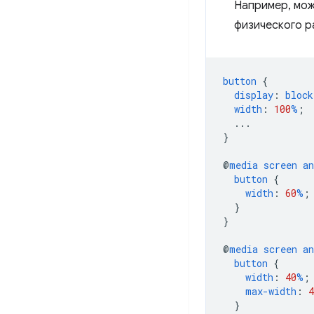
Например, мож
физического р
button
{
display
:
block
width
:
100
%
;
...
}
@
media
screen
an
button
{
width
:
60
%
;
}
}
@
media
screen
an
button
{
width
:
40
%
;
max-width
:
4
}