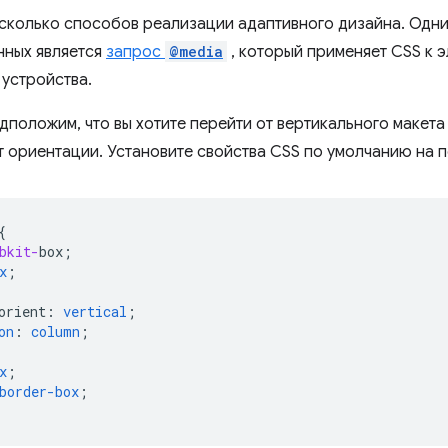
сколько способов реализации адаптивного дизайна. Одни
нных является
запрос
@media
, который применяет CSS к 
 устройства.
дположим, что вы хотите перейти от вертикального макета
т ориентации. Установите свойства CSS по умолчанию на п
{
bkit-
box
;
x
;
orient
:
vertical
;
on
:
column
;
x
;
border-box
;