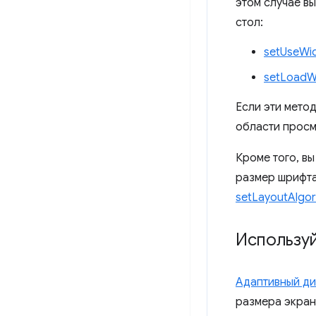
этом случае в
стол:
setUseWid
setLoadW
Если эти мето
области просм
Кроме того, в
размер шрифта
setLayoutAlgor
Использу
Адаптивный ди
размера экран