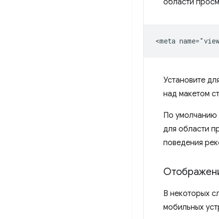
области просм
Установите дл
над макетом с
По умолчанию 
для области п
поведения рек
Отображени
В некоторых с
мобильных уст