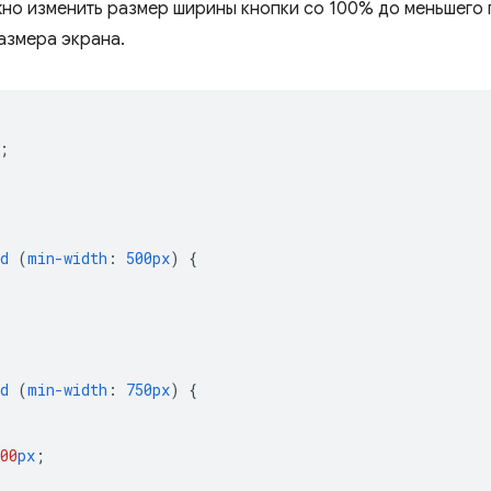
но изменить размер ширины кнопки со 100% до меньшего 
азмера экрана.
;
d
(
min-width
:
500px
)
{
d
(
min-width
:
750px
)
{
00
px
;