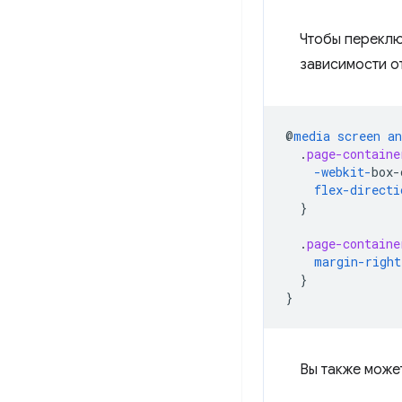
Чтобы переключ
зависимости о
@
media
screen
an
.
page-containe
-webkit-
box-
flex-directi
}
.
page-containe
margin-right
}
}
Вы также може