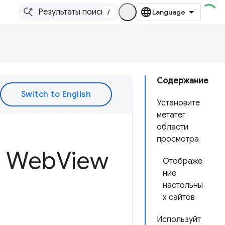
/
Содержание
Установите
метатег
области
просмотра
й Web
View
Отображе
ние
настольны
х сайтов
Используйт