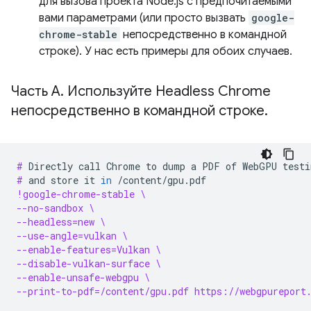
для вызова проекта Node.js с предпочитаемыми
вами параметрами (или просто вызвать
google-
chrome-stable
непосредственно в командной
строке). У нас есть примеры для обоих случаев.
Часть A
.
Используйте Headless Chrome
непосредственно в командной строке
.
# 
Directly
call
Chrome
to
dump
a
PDF
of
WebGPU
testi
# 
and
store
it
in
!google-chrome-stable \
--no-sandbox \
--headless=new \
--use-angle=vulkan \
--enable-features=Vulkan \
--disable-vulkan-surface \
--enable-unsafe-webgpu \
--print-to-pdf=/content/gpu.pdf https://webgpureport