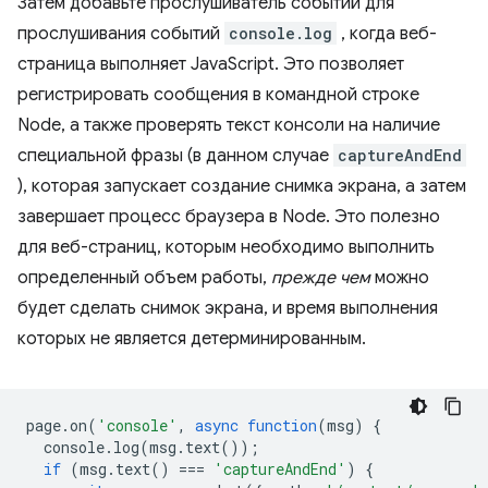
Затем добавьте прослушиватель событий для
прослушивания событий
console.log
, когда веб-
страница выполняет JavaScript. Это позволяет
регистрировать сообщения в командной строке
Node, а также проверять текст консоли на наличие
специальной фразы (в данном случае
captureAndEnd
), которая запускает создание снимка экрана, а затем
завершает процесс браузера в Node. Это полезно
для веб-страниц, которым необходимо выполнить
определенный объем работы,
прежде чем
можно
будет сделать снимок экрана, и время выполнения
которых не является детерминированным.
page
.
on
(
'console'
,
async
function
(
msg
)
{
console
.
log
(
msg
.
text
());
if
(
msg
.
text
()
===
'captureAndEnd'
)
{