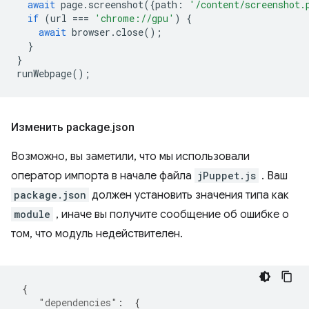
await
page
.
screenshot
({
path
:
'/content/screenshot.
if
(
url
===
'chrome://gpu'
)
{
await
browser
.
close
();
}
}
runWebpage
();
Изменить package
.
json
Возможно, вы заметили, что мы использовали
оператор импорта в начале файла
jPuppet.js
. Ваш
package.json
должен установить значения типа как
module
, иначе вы получите сообщение об ошибке о
том, что модуль недействителен.
{
"dependencies"
:
{