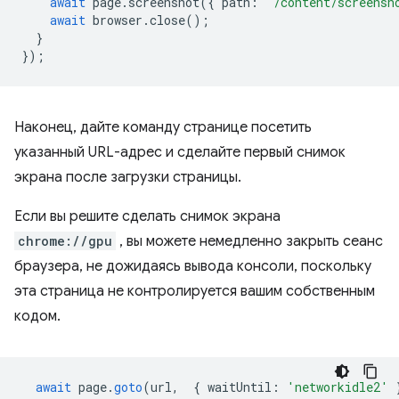
await
page
.
screenshot
({
path
:
'/content/screensh
await
browser
.
close
();
}
});
Наконец, дайте команду странице посетить
указанный URL-адрес и сделайте первый снимок
экрана после загрузки страницы.
Если вы решите сделать снимок экрана
chrome://gpu
, вы можете немедленно закрыть сеанс
браузера, не дожидаясь вывода консоли, поскольку
эта страница не контролируется вашим собственным
кодом.
await
page
.
goto
(
url
,
{
waitUntil
:
'networkidle2'