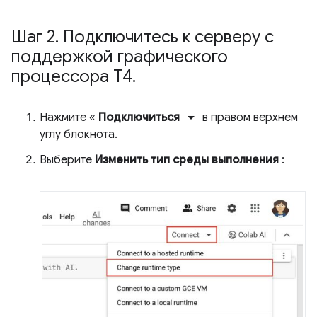
Шаг 2
.
Подключитесь к серверу с
поддержкой графического
процессора T4
.
arrow_drop_down
Нажмите «
Подключиться
в правом верхнем
углу блокнота.
Выберите
Изменить тип среды выполнения
: