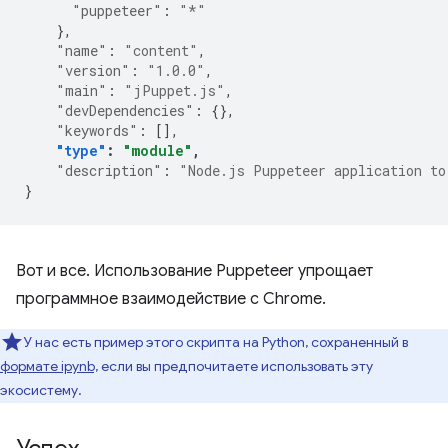
"puppeteer"
:
"*"
},
"name"
:
"content"
,
"version"
:
"1.0.0"
,
"main"
:
"jPuppet.js"
,
"devDependencies"
:
{},
"keywords"
:
[],
"type"
:
"module"
,
"description"
:
"Node.js Puppeteer application to
}
Вот и все. Использование Puppeteer упрощает
программное взаимодействие с Chrome.
У нас есть пример этого скрипта на Python, сохраненный в
формате ipynb,
если вы предпочитаете использовать эту
экосистему.