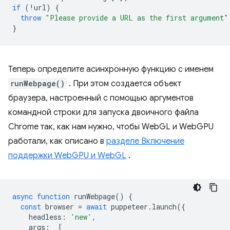
if
(
!
url
)
{
throw
"Please provide a URL as the first argument"
}
Теперь определите асинхронную функцию с именем
runWebpage()
. При этом создается объект
браузера, настроенный с помощью аргументов
командной строки для запуска двоичного файла
Chrome так, как нам нужно, чтобы WebGL и WebGPU
работали, как описано в
разделе Включение
поддержки WebGPU и WebGL
.
async
function
runWebpage
()
{
const
browser
=
await
puppeteer
.
launch
({
headless
:
'new'
,
args
:
[