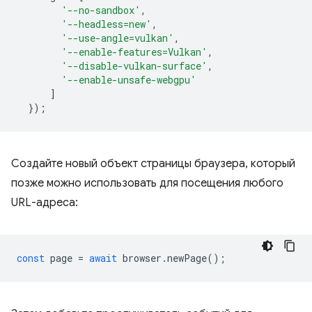
'--no-sandbox'
,
'--headless=new'
,
'--use-angle=vulkan'
,
'--enable-features=Vulkan'
,
'--disable-vulkan-surface'
,
'--enable-unsafe-webgpu'
]
});
Создайте новый объект страницы браузера, который
позже можно использовать для посещения любого
URL-адреса:
const
page
=
await
browser
.
newPage
();