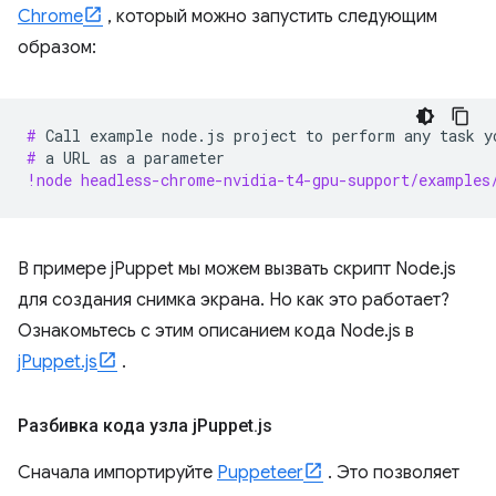
Chrome
, который можно запустить следующим
образом:
# 
Call
example
node.js
project
to
perform
any
task
y
# 
a
URL
as
a
!node headless-chrome-nvidia-t4-gpu-support/examples
В примере jPuppet мы можем вызвать скрипт Node.js
для создания снимка экрана. Но как это работает?
Ознакомьтесь с этим описанием кода Node.js в
jPuppet.js
.
Разбивка кода узла j
Puppet
.
js
Сначала импортируйте
Puppeteer
. Это позволяет