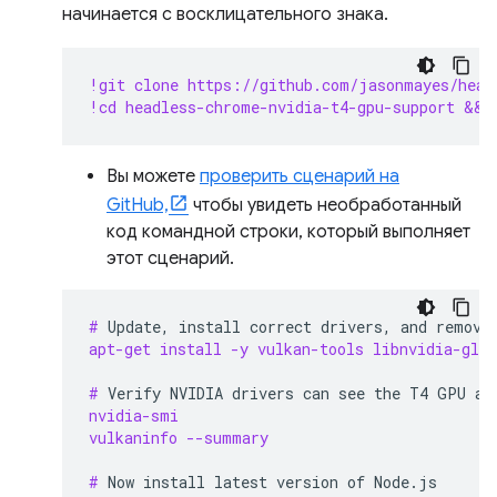
начинается с восклицательного знака.
!git clone https://github.com/jasonmayes/head
!cd headless-chrome-nvidia-t4-gpu-support && 
Вы можете
проверить сценарий на
GitHub,
чтобы увидеть необработанный
код командной строки, который выполняет
этот сценарий.
# 
Update,
install
correct
drivers,
and
remove
apt-get install -y vulkan-tools libnvidia-gl-5
# 
Verify
NVIDIA
drivers
can
see
the
T4
GPU
an
nvidia-smi
vulkaninfo --summary
# 
Now
install
latest
version
of