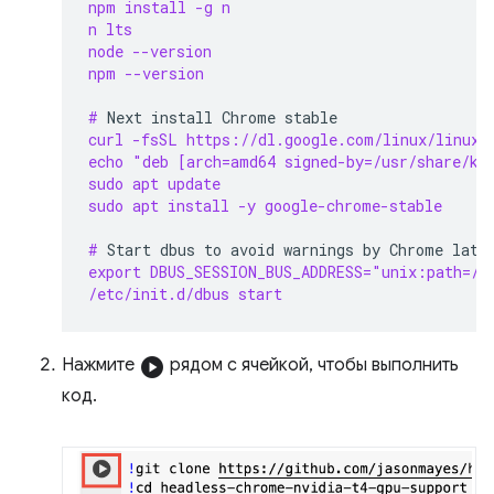
npm install -g n
n lts
node --version
npm --version
# 
Next
install
Chrome
curl -fsSL https://dl.google.com/linux/linux_
echo "deb [arch=amd64 signed-by=/usr/share/ke
sudo apt update
sudo apt install -y google-chrome-stable
# 
Start
dbus
to
avoid
warnings
by
Chrome
export DBUS_SESSION_BUS_ADDRESS="unix:path=/v
/etc/init.d/dbus start
Нажмите
play_circle
рядом с ячейкой, чтобы выполнить
код.