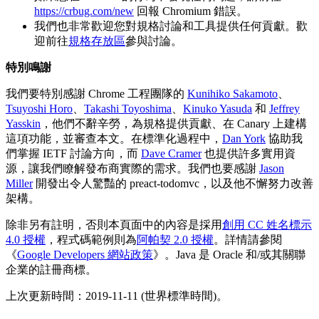
https://crbug.com/new
回報 Chromium 錯誤。
我們也非常歡迎您對規格討論和工具提供任何貢獻。歡
迎前往
規格存放區
參與討論。
特別鳴謝
我們要特別感謝 Chrome 工程團隊的
Kunihiko Sakamoto
、
Tsuyoshi Horo
、
Takashi Toyoshima
、
Kinuko Yasuda
和
Jeffrey
Yasskin
，他們不辭辛勞，為規格提供貢獻、在 Canary 上建構
這項功能，並審查本文。在標準化過程中，
Dan York
協助我
們掌握 IETF 討論方向，而
Dave Cramer
也提供許多實用資
源，讓我們瞭解發布商實際的需求。我們也要感謝
Jason
Miller
開發出令人驚豔的 preact-todomvc，以及他不懈努力改善
架構。
除非另有註明，否則本頁面中的內容是採用
創用 CC 姓名標示
4.0 授權
，程式碼範例則為
阿帕契 2.0 授權
。詳情請參閱
《
Google Developers 網站政策
》。Java 是 Oracle 和/或其關聯
企業的註冊商標。
上次更新時間：2019-11-11 (世界標準時間)。