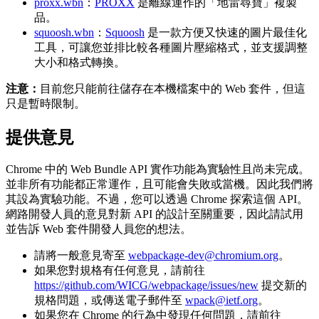
proxx.wbn
：
PROXX
是離線運作的「地雷尋寶」複製
品。
squoosh.wbn
：
Squoosh
是一款方便又快速的圖片最佳化
工具，可讓您並排比較各種圖片壓縮格式，並支援調整
大小和格式轉換。
注意：
目前您只能前往儲存在本機檔案中的 Web 套件，但這
只是暫時限制。
提供意見
Chrome 中的 Web Bundle API 實作功能為實驗性且尚未完成。
並非所有功能都正常運作，且可能會失敗或當機。因此我們將
其設為實驗功能。不過，您可以透過 Chrome 探索這個 API。
網路開發人員的意見對新 API 的設計至關重要，因此請試用
並告訴 Web 套件開發人員您的想法。
請將一般意見寄至
webpackage-dev@chromium.org
。
如果您對規格有任何意見，請前往
https://github.com/WICG/webpackage/issues/new
提交新的
規格問題，或傳送電子郵件至
wpack@ietf.org
。
如果您在 Chrome 的行為中發現任何問題，請前往