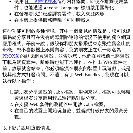
使用
HTTP 變化版本
進行內容協商，即使在離線使用套
件，也能透過
標頭啟用國際化
Accept-Language
在發布者以加密編譯簽署時，載入來源內容
在本機上提供服務時幾乎可即時載入
這些功能可開啟多種情境。其中一個常見的情況是，您可以建
構易於分享且可在沒有網際網路連線的情況下使用的獨立網頁
應用程式。舉例來說，假設你和朋友搭乘從東京飛往舊金山的
班機。您不喜歡機上娛樂內容，您的朋友正在玩一款名為
PROXX
的趣味網頁遊戲，並告訴您，他們在登機前已將遊戲
下載為網頁套件。離線時也能正常運作。在推出 Web 套件之
前，故事就會結束，你必須輪流在朋友的裝置上玩遊戲，或是
找其他方式打發時間。不過，有了 Web Bundles，您現在可以
執行以下操作：
請朋友分享遊戲的
檔案。舉例來說，檔案可以輕鬆
.wbn
透過檔案分享應用程式進行點對點分享。
在支援 Web 套件的瀏覽器中開啟
檔案。
.wbn
在自己的裝置上開始玩遊戲，並嘗試打破好友的最高分
數。
以下影片說明這個情境。