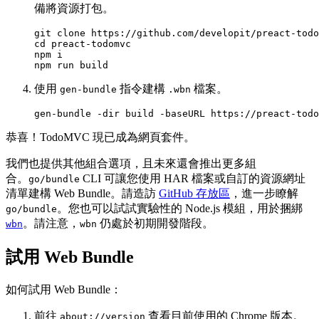
備將資源打包。
git
clone
cd
preact-todomvc

npm
i

npm
run
使用
指令建構
檔案。
gen-bundle
.wbn
gen-bundle
-dir
build
-baseURL
https://preact-todo
恭喜！TodoMVC 現已成為網頁套件。
我們也提供其他組合選項，且未來還會推出更多組
合。
CLI 可讓您使用 HAR 檔案或自訂的資源網址
go/bundle
清單建構 Web Bundle。請造訪
GitHub 存放區
，進一步瞭解
。您也可以試試實驗性的 Node.js 模組，用於捆綁
go/bundle
。請注意，
仍處於初期開發階段。
wbn
wbn
試用 Web Bundle
如何試用 Web Bundle：
前往
查看目前使用的 Chrome 版本。
about://version