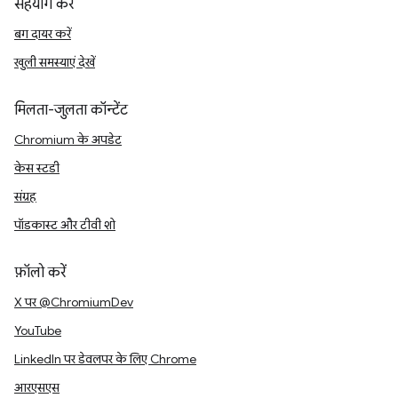
सहयोग करें
बग दायर करें
खुली समस्याएं देखें
मिलता-जुलता कॉन्टेंट
Chromium के अपडेट
केस स्टडी
संग्रह
पॉडकास्ट और टीवी शो
फ़ॉलो करें
X पर @ChromiumDev
YouTube
LinkedIn पर डेवलपर के लिए Chrome
आरएसएस