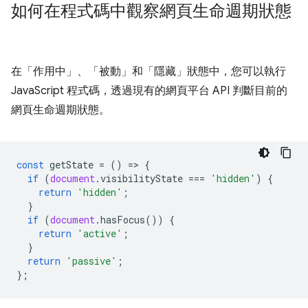
如何在程式碼中觀察網頁生命週期狀態
在「作用中」
、「被動」
和「隱藏」
狀態中，您可以執行
JavaScript 程式碼，透過現有的網頁平台 API 判斷目前的
網頁生命週期狀態。
const
getState
=
()
=
>
{
if
(
document
.
visibilityState
===
'hidden'
)
{
return
'hidden'
;
}
if
(
document
.
hasFocus
())
{
return
'active'
;
}
return
'passive'
;
};