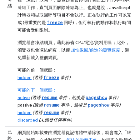
結
凍結工作，直到頁面解除凍結為止。也就是說，JavaScript
計時器和擷取回呼等項目不會執行。正在執行的工作可以完
freeze
成 (最重要的是
回呼)，但可執行的動作和執行時間
可能會受到限制。
瀏覽器會凍結網頁，藉此節省 CPU/電池/資料用量；此外，
瀏覽器也會凍結網頁，以便
加快返回/前進的瀏覽速度
，避
免重新載入整個網頁。
可能的前一個狀態：
freeze
hidden
(透過
事件)
可能的下一個狀態：
resume
pageshow
active
(透過
事件，然後是
事件)
resume
pageshow
passive
(透過
事件，然後是
事件)
resume
hidden
(透過
事件)
discarded
(未觸發任何事件)
已
網頁開始卸載並由瀏覽器從記憶體中清除後，就會進入「終
終
止」
狀態。在此狀態下，
無法啟動新工作
，如果正在執行的