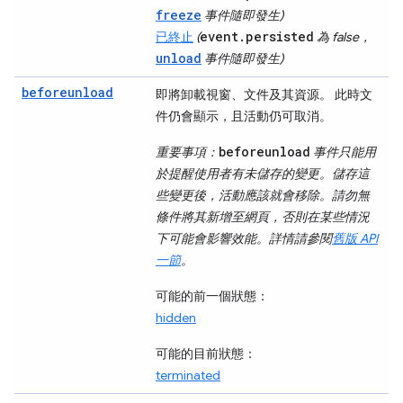
freeze
事件隨即發生)
event.persisted
已終止
(
為 false，
unload
事件隨即發生)
beforeunload
即將卸載視窗、文件及其資源。 此時文
件仍會顯示，且活動仍可取消。
beforeunload
重要事項：
事件只能用
於提醒使用者有未儲存的變更。儲存這
些變更後，活動應該就會移除。請勿無
條件將其新增至網頁，否則在某些情況
下可能會影響效能。詳情請參閱
舊版 API
一節
。
可能的前一個狀態：
hidden
可能的目前狀態：
terminated