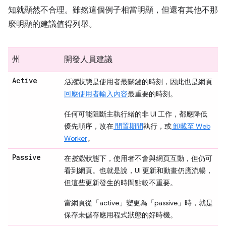
知就顯然不合理。雖然這個例子相當明顯，但還有其他不那
麼明顯的建議值得列舉。
州
開發人員建議
Active
活躍
狀態是使用者最關鍵的時刻，因此也是網頁
回應使用者輸入內容
最重要的時刻。
任何可能阻斷主執行緒的非 UI 工作，都應降低
優先順序，改在
閒置期間
執行，或
卸載至 Web
Worker
。
Passive
在
被動
狀態下，使用者不會與網頁互動，但仍可
看到網頁。也就是說，UI 更新和動畫仍應流暢，
但這些更新發生的時間點較不重要。
當網頁從「active」
變更為「passive」
時，就是
保存未儲存應用程式狀態的好時機。