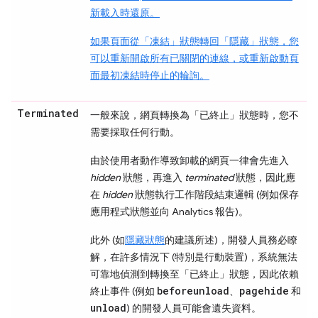
新載入時還原。
如果頁面從「凍結」
狀態轉回「隱藏」
狀態，您
可以重新開啟所有已關閉的連線，或重新啟動頁
面最初凍結時停止的輪詢。
Terminated
一般來說，網頁轉換為「已終止」
狀態時，您不
需要採取任何行動。
由於使用者動作導致卸載的網頁一律會先進入
hidden
狀態，再進入
terminated
狀態，因此應
在
hidden
狀態執行工作階段結束邏輯 (例如保存
應用程式狀態並向 Analytics 報告)。
此外 (如
隱藏
狀態
的建議所述)，開發人員務必瞭
解，在許多情況下 (特別是行動裝置)，系統無法
可靠地偵測到轉換至「已終止」
狀態，因此依賴
beforeunload
pagehide
終止事件 (例如
、
和
unload
) 的開發人員可能會遺失資料。