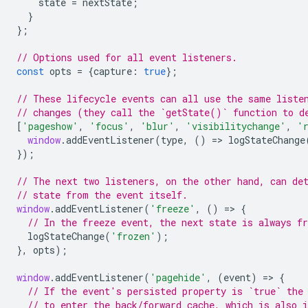
state
=
nextState
;
}
};
// Options used for all event listeners.
const
opts
=
{
capture
:
true
};
// These lifecycle events can all use the same liste
// changes (they call the `getState()` function to d
[
'pageshow'
,
'focus'
,
'blur'
,
'visibilitychange'
,
'
window
.
addEventListener
(
type
,
()
=
>
logStateChange
});
// The next two listeners, on the other hand, can de
// state from the event itself.
window
.
addEventListener
(
'freeze'
,
()
=
>
{
// In the freeze event, the next state is always fr
logStateChange
(
'frozen'
);
},
opts
);
window
.
addEventListener
(
'pagehide'
,
(
event
)
=
>
{
// If the event's persisted property is `true` the
// to enter the back/forward cache, which is also i