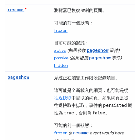
resume
*
瀏覽器已恢復
凍結
的頁面。
可能的前一個狀態：
frozen
目前可能的狀態：
pageshow
active
(如果後接
事件)
pageshow
passive
(如果後接
事件)
hidden
pageshow
系統正在瀏覽工作階段記錄項目。
這可能是全新載入的網頁，也可能是從
往返快取
中擷取的網頁。如果網頁是從
persisted
往返快取中擷取，事件的
屬
true
false
性為
，否則為
。
可能的前一個狀態：
resume
frozen
(a
event would have