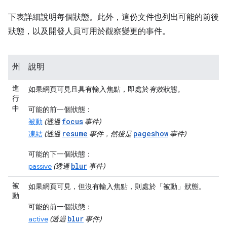
下表詳細說明每個狀態。此外，這份文件也列出可能的前後
狀態，以及開發人員可用於觀察變更的事件。
州
說明
進
如果網頁可見且具有輸入焦點，即處於
有效
狀態。
行
中
可能的前一個狀態：
focus
被動
(透過
事件)
resume
pageshow
凍結
(透過
事件，然後是
事件)
可能的下一個狀態：
blur
passive
(透過
事件)
被
如果網頁可見，但沒有輸入焦點，則處於「被動」
狀態。
動
可能的前一個狀態：
blur
active
(透過
事件)