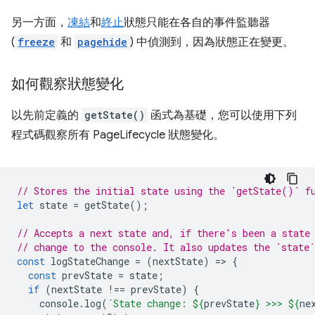
另一方面，
凍結
和
終止
狀態只能在各自的事件監聽器
(
freeze
和
pagehide
) 中偵測到，因為狀態正在變更。
如何觀察狀態變化
以先前定義的
getState()
函式為基礎，您可以使用下列
程式碼觀察所有 PageLifecycle 狀態變化。
// Stores the initial state using the `getState()` f
let
state
=
getState
();
// Accepts a next state and, if there's been a state
// change to the console. It also updates the `state`
const
logStateChange
=
(
nextState
)
=
>
{
const
prevState
=
state
;
if
(
nextState
!==
prevState
)
{
console
.
log
(
`State change: 
${
prevState
}
 >>> 
${
ne