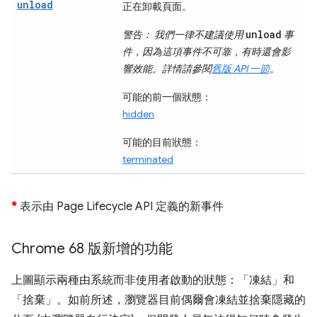
unload
正在卸載頁面。
unload
警告：
我們一律不建議使用
事
件，因為這項事件不可靠，有時還會影
響效能。詳情請參閱
舊版 API 一節
。
可能的前一個狀態：
hidden
可能的目前狀態：
terminated
*
表示由 Page Lifecycle API 定義的新事件
Chrome 68 版新增的功能
上圖顯示兩種由系統而非使用者啟動的狀態：「凍結」
和
「捨棄」
。如前所述，瀏覽器目前偶爾會凍結並捨棄隱藏的