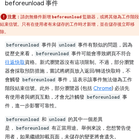
beforeunload 事件
注意：
請勿無條件新增
監聽器，或將其做為工作階段
beforeunload
結束信號。只有在使用者有未儲存的工作時才新增，並在儲存後立即移
除。
beforeunload
事件與
unload
事件有類似的問題，因為
從歷史來看，
beforeunload
事件可能會導致網頁不符合
往返快取
資格。新式瀏覽器沒有這項限制。不過，部分瀏覽
器會採取預防措施，嘗試將網頁放入返回/轉送快取時，不
會觸發
beforeunload
事件，這表示該事件無法做為工作
階段結束信號。此外，部分瀏覽器 (包括
Chrome
) 必須先
有使用者與網頁互動，才會允許觸發
beforeunload
事
件，進一步影響可靠性。
beforeunload
和
unload
的其中一個差異
是，
beforeunload
有正當用途。舉例來說，您想警告使
用者，如果繼續卸載頁面，未儲存的變更將會遺失。