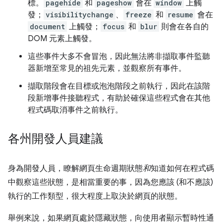
標。
pagehide
和
pageshow
會在
window
上觸
發；
visibilitychange
、
freeze
和
resume
會在
document
上觸發；
focus
和
blur
則會在各自的
DOM 元素上觸發。
這些事件大多不會冒泡，因此無法將非擷取事件監聽
器新增至常見的祖先元素，並觀察所有事件。
擷取階段會在目標或泡泡階段之前執行，因此在該階
段新增事件接聽程式，有助於確保這些程式會在其他
程式碼取消事件之前執行。
各州開發人員建議
身為開發人員，瞭解網頁生命週期狀態
和
知道如何在程式碼
中觀察這些狀態，是相當重要的事，因為您應該 (和不應該)
執行的工作類型，很大程度上取決於網頁的狀態。
舉例來說，如果網頁處於隱藏狀態，向使用者顯示暫時性通