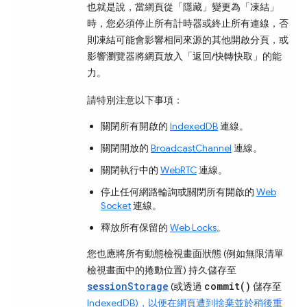
也就是說，當網頁從「隱藏」
變更為「凍結」
時，您必須停止所有計時器或終止所有連線，否
則凍結可能會影響相同來源的其他開啟分頁，或
影響瀏覽器將網頁放入
「返回/快轉快取」的能
力。
請特別注意以下事項：
關閉所有開啟的
IndexedDB
連線。
關閉開放的
BroadcastChannel
連線。
關閉執行中的
WebRTC
連線。
停止任何網路輪詢或關閉所有開啟的
Web
Socket
連線。
釋放所有保留的
Web Locks
。
您也應將所有動態檢視畫面狀態 (例如無限清單
檢視畫面中的捲動位置) 持久儲存至
sessionStorage
commit()
(或透過
儲存至
IndexedDB)，以便在網頁遭到捨棄並於稍後重