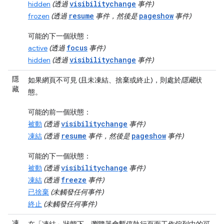
visibilitychange
hidden
(透過
事件)
resume
pageshow
frozen
(透過
事件，然後是
事件)
可能的下一個狀態：
focus
active
(透過
事件)
visibilitychange
hidden
(透過
事件)
隱
如果網頁不可見 (且未凍結、捨棄或終止)，則處於
隱藏
狀
藏
態。
可能的前一個狀態：
visibilitychange
被動
(透過
事件)
resume
pageshow
凍結
(透過
事件，然後是
事件)
可能的下一個狀態：
visibilitychange
被動
(透過
事件)
freeze
凍結
(透過
事件)
已捨棄
(未觸發任何事件)
終止
(未觸發任何事件)
凍
在「凍結」
狀態下，瀏覽器會暫停執行頁面
工作佇列中的可