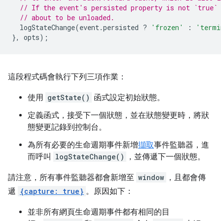
// If the event's persisted property is not `true`
// about to be unloaded.
logStateChange
(
event
.
persisted
?
'frozen'
:
'termi
},
opts
);
這段程式碼會執行下列三項作業：
使用
getState()
函式設定初始狀態。
定義函式，接受下一個狀態，並在狀態變更時，將狀
態變更記錄到控制台。
為所有必要的生命週期事件新增
擷取
事件監聽器，進
而呼叫
logStateChange()
，並傳遞下一個狀態。
請注意，所有事件監聽器都會新增至
window
，且都會傳
遞
{capture: true}
。原因如下：
並非所有網頁生命週期事件都有相同的目