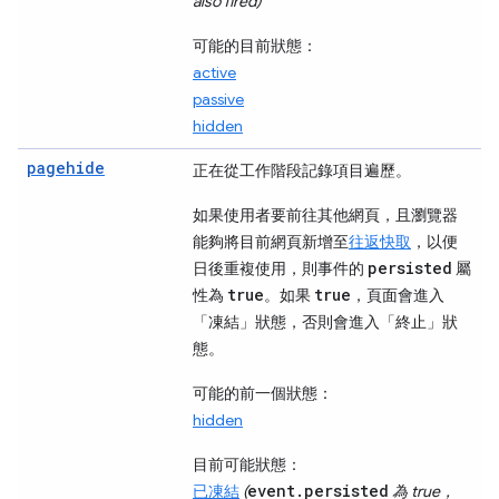
also fired)
可能的目前狀態：
active
passive
hidden
pagehide
正在從工作階段記錄項目遍歷。
如果使用者要前往其他網頁，且瀏覽器
能夠將目前網頁新增至
往返快取
，以便
persisted
日後重複使用，則事件的
屬
true
true
性為
。如果
，頁面會進入
「凍結」
狀態，否則會進入「終止」
狀
態。
可能的前一個狀態：
hidden
目前可能狀態：
event.persisted
已凍結
(
為 true，