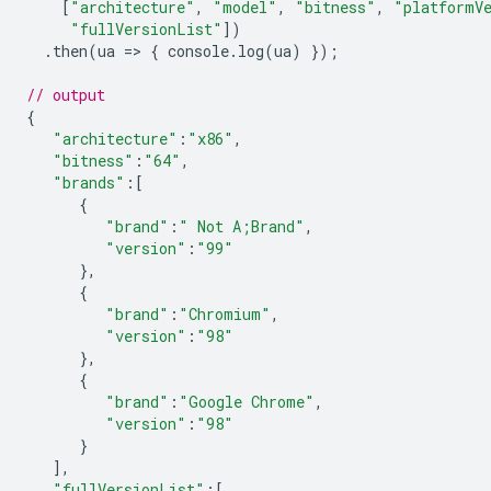
[
"architecture"
,
"model"
,
"bitness"
,
"platformV
"fullVersionList"
])
.
then
(
ua
=
>
{
console
.
log
(
ua
)
});
// output
{
"architecture"
:
"x86"
,
"bitness"
:
"64"
,
"brands"
:
[
{
"brand"
:
" Not A;Brand"
,
"version"
:
"99"
},
{
"brand"
:
"Chromium"
,
"version"
:
"98"
},
{
"brand"
:
"Google Chrome"
,
"version"
:
"98"
}
],
"fullVersionList"
:
[