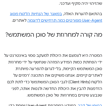
שהזיהוי יהיה מקיף ועדכני.
בהתאם להערות האלה,
במאגר של הנחיות הלקוח מסוג
User-Agent מפורטים כמה תרחישים לדוגמה
לאתרים.
מה קורה למחרוזת של סוכן המשתמש?
המטרה היא לצמצם את היכולת למעקב סמוי באינטרנט על
ידי הפחתת כמות המידע המזהה שנחשף על ידי מחרוזת
סוכן המשתמש הקיימת, בלי לגרום להפרעה מיותרת
לאתרים קיימים. אנחנו משיקים את התכונה 'רמזים על
הלקוח (Client Hints) לגבי הסוכן המשתמש' כדי לתת לכם
הזדמנות להבין את היכולת החדשה ולנסות אותה, לפני
שנבצע שינויים במחרוזות של סוכן המשתמש.
בסופו של דבר
, המידע במחרוזת User-Agent יופחת כדי