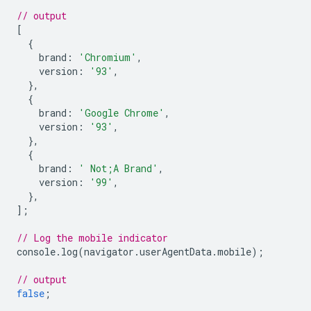
// output
[
{
brand
:
'Chromium'
,
version
:
'93'
,
},
{
brand
:
'Google Chrome'
,
version
:
'93'
,
},
{
brand
:
' Not;A Brand'
,
version
:
'99'
,
},
];
// Log the mobile indicator
console
.
log
(
navigator
.
userAgentData
.
mobile
);
// output
false
;