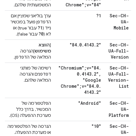
Chrome";v="84"
המשמעותית שלהם.
?1
Sec-CH-
ערך בוליאני שמציין אם
UA-
הדפדפן פועל במכשיר
?1
Mobile
נייד (
עבור true) או
?0
לא (
עבור false).
"84
.
0
.
4143
.
2"
Sec-CH-
[
הווצא
UA-Full-
משימוש
]הגרסה
Version
המלאה של הדפדפן.
"Chromium";v="84
.
Sec-CH-
רשימה של מותגי
0
.
4143
.
2"
,
UA-Full-
דפדפנים והגרסה
"Google
Version-
המלאה שלהם.
Chrome";v="84
.
0
.
List
4143
.
2"
"Android"
Sec-CH-
הפלטפורמה של
UA-
המכשיר, בדרך כלל
Platform
מערכת ההפעלה (OS).
"10"
Sec-CH-
הגרסה של הפלטפורמה
UA-
או מערכת ההפעלה.