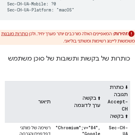
Sec-CH-UA-Mobile: ?0

זהירות:
המאפיינים האלה מורכבים יותר מערך יחיד, ולכן
כותרות מובנות
משמשות לייצוג רשימות ומשתני בוליאני.
כותרות של בקשות ותשובות של סוכן משתמש
⬇️ כותרת
תגובה
⬆️ בקשה
Accept-
תיאור
ערך לדוגמה
CH
⬆️ בקשה
"Chromium";v="84"
,
Sec-CH-
רשימה של מותגי
"Google
UA
דפדפנים והגרסה