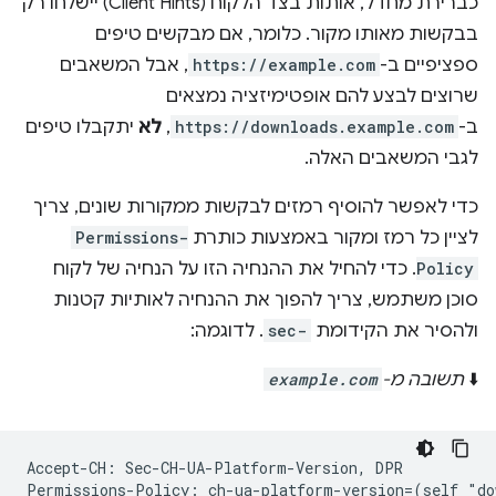
כברירת מחדל, אותות בצד הלקוח (Client Hints) יישלחו רק
בבקשות מאותו מקור. כלומר, אם מבקשים טיפים
ספציפיים ב-
https://example.com
, אבל המשאבים
שרוצים לבצע להם אופטימיזציה נמצאים
ב-
https://downloads.example.com
,
לא
יתקבלו טיפים
לגבי המשאבים האלה.
כדי לאפשר להוסיף רמזים לבקשות ממקורות שונים, צריך
לציין כל רמז ומקור באמצעות כותרת
Permissions-
Policy
. כדי להחיל את ההנחיה הזו על הנחיה של לקוח
סוכן משתמש, צריך להפוך את ההנחיה לאותיות קטנות
ולהסיר את הקידומת
sec-
. לדוגמה:
⬇️
תשובה מ-
example.com
Accept-CH: Sec-CH-UA-Platform-Version, DPR

Permissions-Policy: ch-ua-platform-version=(self "do