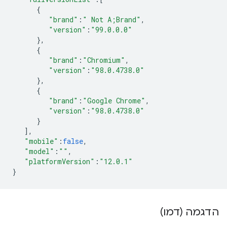
{
"brand"
:
" Not A;Brand"
,
"version"
:
"99.0.0.0"
},
{
"brand"
:
"Chromium"
,
"version"
:
"98.0.4738.0"
},
{
"brand"
:
"Google Chrome"
,
"version"
:
"98.0.4738.0"
}
],
"mobile"
:
false
,
"model"
:
""
,
"platformVersion"
:
"12.0.1"
}
הדגמה (דמו)