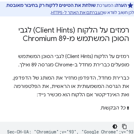
הערה:
המערכת
שולחת את הטיפים ללקוח רק בחיבור מאובטח
,
לכן חשוב לוודא ש
העברתם את האתר ל-HTTPS
.
רמזים על הלקוח (Client Hints) לגבי
הסוכן המשתמש מ-Chromium 89
רמזים על הלקוח (Client Hints) לגבי הסוכן המשתמש
מופעלים כברירת מחדל ב-Chrome מגרסה 89 ואילך.
כברירת מחדל, הדפדפן מחזיר את המותג של הדפדפן,
את הגרסה המשמעותית או הראשית, את הפלטפורמה
ואת האינדיקטור אם הלקוח הוא מכשיר נייד:
⬆️
כל הבקשות
Sec-CH-UA: "Chromium";v="93", "Google Chrome";v="93