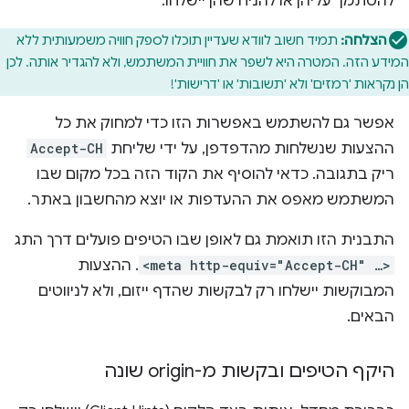
להסתמך עליהן או להניח שהן יישלחו.
הצלחה:
תמיד חשוב לוודא שעדיין תוכלו לספק חוויה משמעותית ללא
המידע הזה. המטרה היא לשפר את חוויית המשתמש, ולא להגדיר אותה. לכן
הן נקראות 'רמזים' ולא 'תשובות' או 'דרישות'!
אפשר גם להשתמש באפשרות הזו כדי למחוק את כל
ההצעות שנשלחות מהדפדפן, על ידי שליחת
Accept-CH
ריק בתגובה. כדאי להוסיף את הקוד הזה בכל מקום שבו
המשתמש מאפס את ההעדפות או יוצא מהחשבון באתר.
התבנית הזו תואמת גם לאופן שבו הטיפים פועלים דרך התג
<meta http-equiv="Accept-CH" …>
. ההצעות
המבוקשות יישלחו רק לבקשות שהדף ייזום, ולא לניווטים
הבאים.
היקף הטיפים ובקשות מ-origin שונה