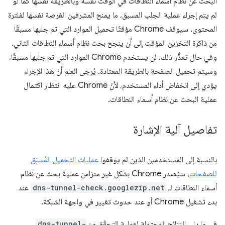
البحث عن نظام أسماء النطاقات في الوقت نفسه وبالطريقة نفسها كما لو
لم يتم إجراء عملية الجلب المسبق، ما يمنح المشرفين الفرصة نفسها لفلترة
المحتوى. سيوقف Chrome مؤقتًا تحميل الموارد التي تم جلبها مسبقًا
من ذاكرة التخزين المؤقت إلى أن ينجح بحث نظام أسماء النطاقات الثاني.
وفي حال تعذُّر ذلك، لن يستخدم Chrome الموارد التي تم جلبها مسبقًا،
وسيتم تحميل الصفحة بالطريقة المعتادة. يُرجى العِلم أنّ هذا الإجراء
يؤدي إلى انخفاض أداء المستخدم، لأنّ Chrome عليه انتظار اكتمال
عملية البحث عن نظام أسماء النطاقات.
تفاصيل آلية الإشارة
بالنسبة إلى المستخدمين الذين لم يوقفوا
عمليات التحميل المُسبَق
للصفحات
، سيُصدر Chrome بشكل غير متزامن عملية بحث عن نظام
أسماء النطاقات لـ
dns-tunnel-check.googlezip.net
عند
بدء تشغيل Chrome أو عند حدوث تغيير في واجهة الشبكة.
في ما يلي النتائج المحتملة لعملية التحقّق من
dns-tunnel-