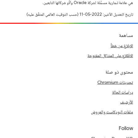
هي علامة تجارية مسجَّلة لشركة Oracle و/أو شركائها التابعين.
تاريخ التعديل الأخير: 2022-05-11 (حسب التوقيت العالمي المتفَّق عليه)
مساهمة
الإبلاغ عن خطأ
الاطّلاع على المشاكل المفتوحة
محتوى ذو صلة
تحديثات Chromium
دراسات الحالة
الأرشيف
ملفات البودكاست والعروض
Follow