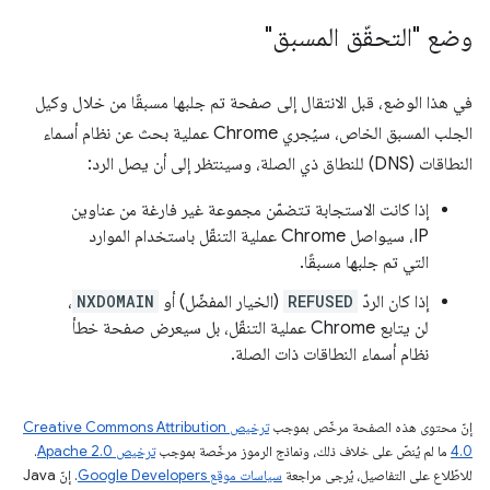
وضع "التحقّق المسبق"
في هذا الوضع، قبل الانتقال إلى صفحة تم جلبها مسبقًا من خلال وكيل
الجلب المسبق الخاص، سيُجري Chrome عملية بحث عن نظام أسماء
النطاقات (DNS) للنطاق ذي الصلة، وسينتظر إلى أن يصل الرد:
إذا كانت الاستجابة تتضمّن مجموعة غير فارغة من عناوين
IP، سيواصل Chrome عملية التنقّل باستخدام الموارد
التي تم جلبها مسبقًا.
إذا كان الردّ
REFUSED
(الخيار المفضّل) أو
NXDOMAIN
،
لن يتابع Chrome عملية التنقّل، بل سيعرض صفحة خطأ
نظام أسماء النطاقات ذات الصلة.
إنّ محتوى هذه الصفحة مرخّص بموجب
ترخيص Creative Commons Attribution
4.0‏
ما لم يُنصّ على خلاف ذلك، ونماذج الرموز مرخّصة بموجب
ترخيص Apache 2.0‏
.
للاطّلاع على التفاصيل، يُرجى مراجعة
سياسات موقع Google Developers‏
. إنّ Java