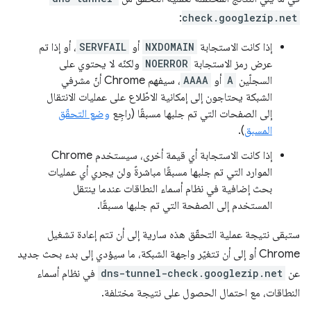
:
check.googlezip.net
إذا كانت الاستجابة
NXDOMAIN
أو
SERVFAIL
، أو إذا تم
عرض رمز الاستجابة
NOERROR
ولكنّه لا يحتوي على
السجلّين
A
أو
AAAA
، سيفهم Chrome أنّ مشرفي
الشبكة يحتاجون إلى إمكانية الاطّلاع على عمليات الانتقال
إلى الصفحات التي تم جلبها مسبقًا (راجِع
وضع التحقّق
المسبق
).
إذا كانت الاستجابة أي قيمة أخرى، سيستخدم Chrome
الموارد التي تم جلبها مسبقًا مباشرةً ولن يجري أي عمليات
بحث إضافية في نظام أسماء النطاقات عندما ينتقل
المستخدم إلى الصفحة التي تم جلبها مسبقًا.
ستبقى نتيجة عملية التحقّق هذه سارية إلى أن تتم إعادة تشغيل
Chrome أو إلى أن تتغيّر واجهة الشبكة، ما سيؤدي إلى بدء بحث جديد
عن
dns-tunnel-check.googlezip.net
في نظام أسماء
النطاقات، مع احتمال الحصول على نتيجة مختلفة.