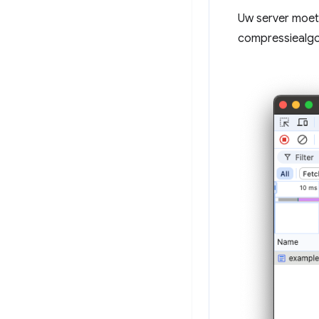
Uw server moe
compressiealgor