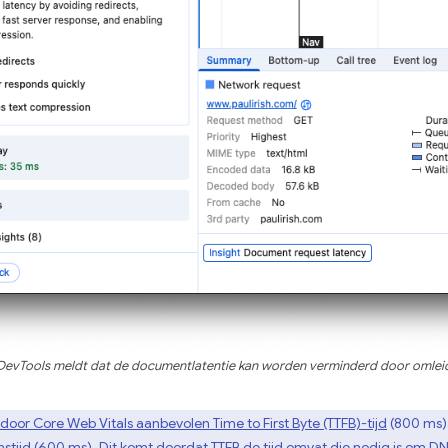
DevTools meldt dat de documentlatentie kan worden verminderd door omleid
door Core Web Vitals aanbevolen Time to First Byte (TTFB)-tijd
(800 ms) 
tijd (600 ms). Dit komt doordat TTFB de tijd omvat die nodig is om DNS