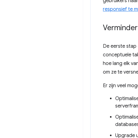
gebruikers naar
responsief te 
Verminder
De eerste stap 
conceptuele ta
hoe lang elk va
om ze te versne
Er zijn veel mo
Optimalise
serverfra
Optimalis
database
Upgrade u