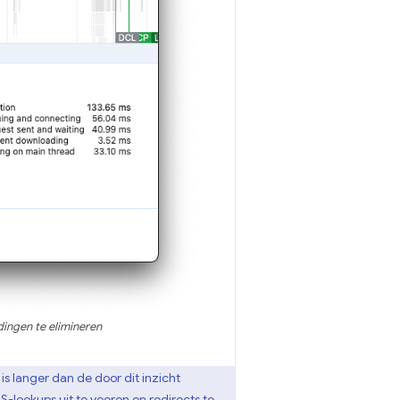
ingen te elimineren
is langer dan de door dit inzicht
-lookups uit te voeren en redirects te