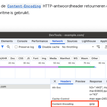
t de
Content-Encoding
HTTP-antwoordheader retourneren o
itme is gebruikt.