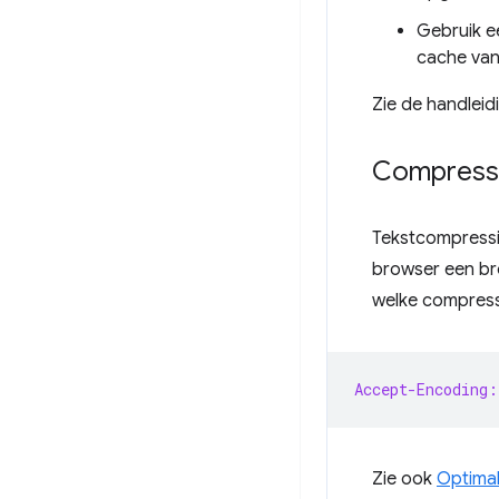
Gebruik ee
cache va
Zie de handlei
Compressi
Tekstcompressi
browser een br
welke compress
Accept-Encoding:
Zie ook
Optimal