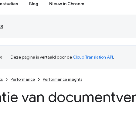
estudies
Blog
Nieuw in Chroom
ts
Deze pagina is vertaald door de
Cloud Translation API
.
cs
Performance
Performance insights
ntie van documentve