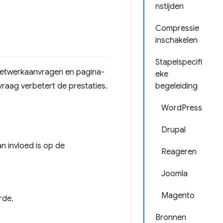
nstijden
Compressie
inschakelen
Stapelspecifi
e netwerkaanvragen en pagina-
eke
vraag verbetert de prestaties.
begeleiding
WordPress
Drupal
n invloed is op de
Reageren
Joomla
Magento
rde.
Bronnen