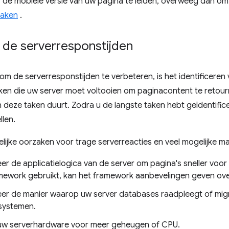
 de mobiele versie van uw pagina te leiden, overweeg dan om
maken
.
 de serverresponstijden
om de serverresponstijden te verbeteren, is het identificeren 
ken die uw server moet voltooien om paginacontent te retour
n deze taken duurt. Zodra u de langste taken hebt geïdentific
llen.
gelijke oorzaken voor trage serverreacties en veel mogelijke m
er de applicatielogica van de server om pagina's sneller voor 
mework gebruikt, kan het framework aanbevelingen geven over
eer de manier waarop uw server databases raadpleegt of migr
systemen.
w serverhardware voor meer geheugen of CPU.