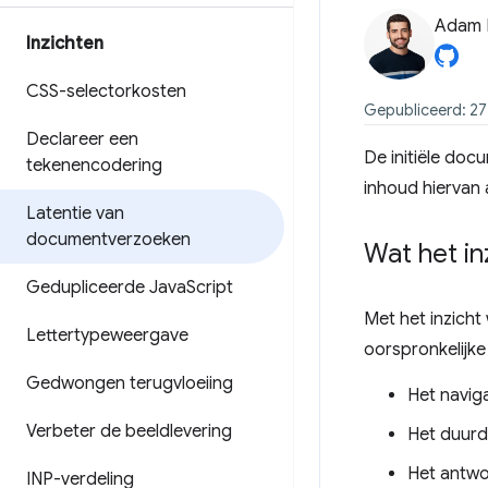
Adam 
Inzichten
CSS-selectorkosten
Gepubliceerd: 27
Declareer een
De initiële doc
tekenencodering
inhoud hiervan 
Latentie van
documentverzoeken
Wat het in
Gedupliceerde Java
Script
Met het inzich
Lettertypeweergave
oorspronkelijk
Gedwongen terugvloeiing
Het navig
Verbeter de beeldlevering
Het duurd
Het antwo
INP-verdeling