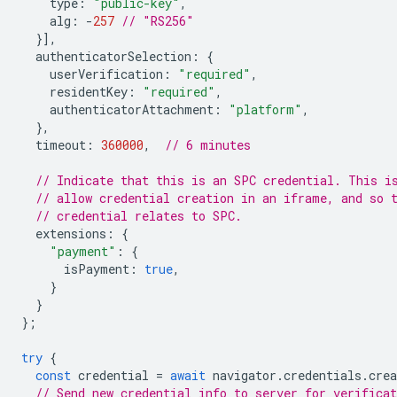
type
:
"public-key"
,
alg
:
-
257
// "RS256"
}],
authenticatorSelection
:
{
userVerification
:
"required"
,
residentKey
:
"required"
,
authenticatorAttachment
:
"platform"
,
},
timeout
:
360000
,
// 6 minutes
// Indicate that this is an SPC credential. This i
// allow credential creation in an iframe, and so 
// credential relates to SPC.
extensions
:
{
"payment"
:
{
isPayment
:
true
,
}
}
};
try
{
const
credential
=
await
navigator
.
credentials
.
crea
// Send new credential info to server for verificat