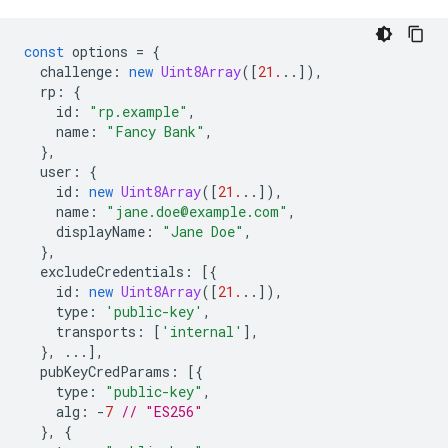
const
options
=
{
challenge
:
new
Uint8Array
([
21.
..]),
rp
:
{
id
:
"rp.example"
,
name
:
"Fancy Bank"
,
},
user
:
{
id
:
new
Uint8Array
([
21.
..]),
name
:
"jane.doe@example.com"
,
displayName
:
"Jane Doe"
,
},
excludeCredentials
:
[{
id
:
new
Uint8Array
([
21.
..]),
type
:
'public-key'
,
transports
:
[
'internal'
],
},
...],
pubKeyCredParams
:
[{
type
:
"public-key"
,
alg
:
-
7
// "ES256"
},
{