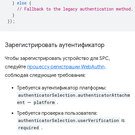
}
else
{
// Fallback to the legacy authentication method.
}
});
Зарегистрировать аутентификатор
Чтобы зарегистрировать устройство для SPC,
следуйте
процессу регистрации WebAuthn,
соблюдая следующие требования:
Требуется аутентификатор платформы:
authenticatorSelection.authenticatorAttachm
ent
—
platform
.
Требуется проверка пользователя:
authenticatorSelection.userVerification
is
required
.