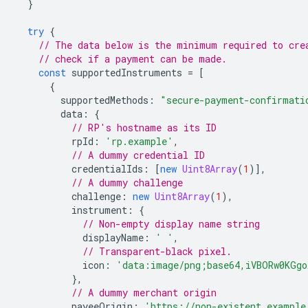
}
try
{
// The data below is the minimum required to cre
// check if a payment can be made.
const
supportedInstruments
=
[
{
supportedMethods
:
"secure-payment-confirmati
data
:
{
// RP's hostname as its ID
rpId
:
'rp.example'
,
// A dummy credential ID
credentialIds
:
[
new
Uint8Array
(
1
)],
// A dummy challenge
challenge
:
new
Uint8Array
(
1
),
instrument
:
{
// Non-empty display name string
displayName
:
' '
,
// Transparent-black pixel.
icon
:
'data:image/png;base64,iVBORw0KGgo
},
// A dummy merchant origin
payeeOrigin
:
'https://non-existent.example