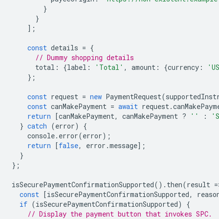
}
}
];
const
details
=
{
// Dummy shopping details
total
:
{
label
:
'Total'
,
amount
:
{
currency
:
'U
};
const
request
=
new
PaymentRequest
(
supportedInst
const
canMakePayment
=
await
request
.
canMakePaym
return
[
canMakePayment
,
canMakePayment
?
''
:
'
}
catch
(
error
)
{
console
.
error
(
error
);
return
[
false
,
error
.
message
];
}
};
isSecurePaymentConfirmationSupported
().
then
(
result
=
const
[
isSecurePaymentConfirmationSupported
,
reaso
if
(
isSecurePaymentConfirmationSupported
)
{
// Display the payment button that invokes SPC.