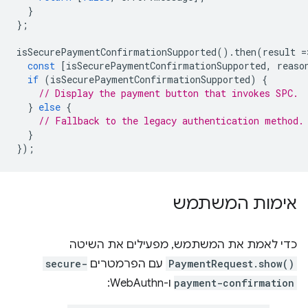
}
};
isSecurePaymentConfirmationSupported
().
then
(
result
=
const
[
isSecurePaymentConfirmationSupported
,
reaso
if
(
isSecurePaymentConfirmationSupported
)
{
// Display the payment button that invokes SPC.
}
else
{
// Fallback to the legacy authentication method.
}
});
אימות המשתמש
כדי לאמת את המשתמש, מפעילים את השיטה
PaymentRequest.show()
עם הפרמטרים
secure-
payment-confirmation
ו-WebAuthn: