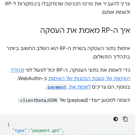
צריך להעביר את פרטי הכניסה שהתקבלו בין מקורות ל-RP
ולאמת אותם.
איך ה-RP מאמת את העסקה
אימות נתוני העסקה בשרת ה-RP הוא השלב החשוב ביותר
בתהליך התשלום.
כדי לאמת את נתוני העסקה, ה-RP יכול לפעול לפי
תהליך
האימות של טענת הנכוֹנוּת של האימות
ב-WebAuthn.
בנוסף, הם צריכים
לאמת את
payment
.
דוגמה למטען ייעודי (payload) של
clientDataJSON
:
{
"type"
:
"payment.get"
,