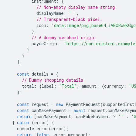
instrument
:
{
// Non-empty display name string
displayName
:
' '
,
// Transparent-black pixel.
icon
:
'data:image/png;base64,iVBORw0KGgo
},
// A dummy merchant origin
payeeOrigin
:
'https://non-existent.example
}
}
];
const
details
=
{
// Dummy shopping details
total
:
{
label
:
'Total'
,
amount
:
{
currency
:
'U
};
const
request
=
new
PaymentRequest
(
supportedInst
const
canMakePayment
=
await
request
.
canMakePaym
return
[
canMakePayment
,
canMakePayment
?
''
:
'
}
catch
(
error
)
{
console
.
error
(
error
);
return
[
false
,
error
.
message
];