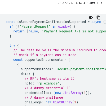
קוד שובר באתר של מוכר.
const
isSecurePaymentConfirmationSupported
=
async
(
if
(
!
'PaymentRequest'
in
window
)
{
return
[
false
,
'Payment Request API is not suppo
}
try
{
// The data below is the minimum required to cre
// check if a payment can be made.
const
supportedInstruments
=
[
{
supportedMethods
:
"secure-payment-confirmati
data
:
{
// RP's hostname as its ID
rpId
:
'rp.example'
,
// A dummy credential ID
credentialIds
:
[
new
Uint8Array
(
1
)],
// A dummy challenge
challenge
:
new
Uint8Array
(
1
),