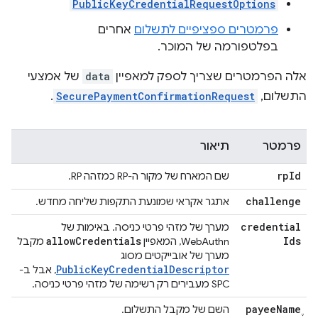
PublicKeyCredentialRequestOptions
פרמטרים ספציפיים לתשלום
אחרים
בפלטפורמה של המוכר.
אלה הפרמטרים שצריך לספק למאפיין
data
של אמצעי
התשלום,
SecurePaymentConfirmationRequest
.
פרמטר
תיאור
rp
Id
שם המארח של מקור ה-RP כמזהה RP.
challenge
אתגר אקראי שמונעת התקפות שליחה מחדש.
credential
מערך של מזהי פרטי כניסה. באימות של
allow
Credentials
Ids
WebAuthn, המאפיין
מקבל
מערך של אובייקטים מסוג
PublicKeyCredentialDescriptor
, אבל ב-
SPC מעבירים רק רשימה של מזהי פרטי כניסה.
payee
Name
השם של מקבל התשלום.