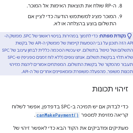
ה-RP שולח את תוצאות האימות אל המוכר.
המוכר מציג למשתמש הודעה כדי לציין אם
התשלום בוצע בהצלחה או לא.
נקודת מפתח:
כדי לתמוך במהירות בניסוי ראשוני של SPC, ממשק ה-
API הזה תוכנן על גבי הטמעות קיימות של ממשקי ה-API של בקשת
התשלום ושל טיפול בתשלום. יש עכשיו הסכמה כללית לבחון עיצוב של SPC
שלא תלוי בבקשת תשלום. אנחנו צופים (ללא לוח זמנים ספציפי) ש-SPC
תעבור מהמקור של בקשות התשלום. המפתחים אמורים ליהנות מזיהוי
תכונות משופר, מהפעלה משופרת וממאפיינים אחרים של ה-API.
זיהוי תכונות
כדי לבדוק אם יש תמיכה ב-SPC בדפדפן, אפשר לשלוח
קריאה מזויפת למספר
canMakePayment()
.
מעתיקים ומדביקים את הקוד הבא כדי לאפשר זיהוי של