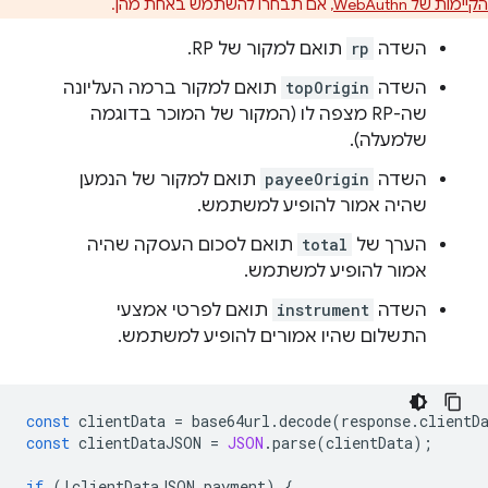
הקיימות של WebAuthn
, אם תבחרו להשתמש באחת מהן.
השדה
rp
תואם למקור של RP.
השדה
topOrigin
תואם למקור ברמה העליונה
שה-RP מצפה לו (המקור של המוכר בדוגמה
שלמעלה).
השדה
payeeOrigin
תואם למקור של הנמען
שהיה אמור להופיע למשתמש.
הערך של
total
תואם לסכום העסקה שהיה
אמור להופיע למשתמש.
השדה
instrument
תואם לפרטי אמצעי
התשלום שהיו אמורים להופיע למשתמש.
const
clientData
=
base64url
.
decode
(
response
.
clientD
const
clientDataJSON
=
JSON
.
parse
(
clientData
);
if
(
!
clientDataJSON
.
payment
)
{