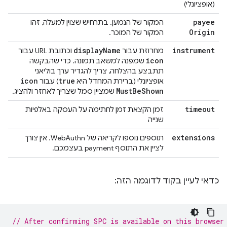
(אופציונלי)
payee
המקור של הנמען. בתרחיש שצוין למעלה, זהו
Origin
המקור של המוכר.
display
Name
instrument
מחרוזת עבור
וכתובת URL עבור
icon
שמפנה למשאב תמונה. כדי שהבקשה
תתבצע בהצלחה, צריך להגדיר ערך בוליאני
icon
true
אופציונלי (ברירת המחדל היא
) עבור
Must
Be
Shown
שמציין סמל שצריך לאחזר ולהציג.
timeout
זמן הקצאת זמן לחתימה על העסקה באלפיות
שנייה
extensions
תוספים נוספו לקריאה של WebAuthn. אין צורך
לציין את התוסף payment בעצמכם.
כדאי לעיין בקוד לדוגמה הזה:
// After confirming SPC is available on this browser