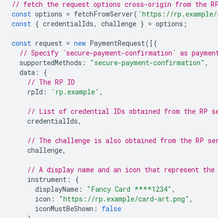
// fetch the request options cross-origin from the R
const
options
=
fetchFromServer
(
'https://rp.example/
const
{
credentialIds
,
challenge
}
=
options
;
const
request
=
new
PaymentRequest
([{
// Specify `secure-payment-confirmation` as paymen
supportedMethods
:
"secure-payment-confirmation"
,
data
:
{
// The RP ID
rpId
:
'rp.example'
,
// List of credential IDs obtained from the RP s
credentialIds
,
// The challenge is also obtained from the RP se
challenge
,
// A display name and an icon that represent the
instrument
:
{
displayName
:
"Fancy Card ****1234"
,
icon
:
"https://rp.example/card-art.png"
,
iconMustBeShown
:
false