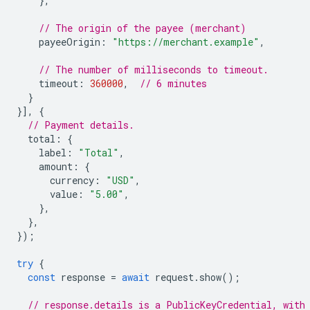
},
// The origin of the payee (merchant)
payeeOrigin
:
"https://merchant.example"
,
// The number of milliseconds to timeout.
timeout
:
360000
,
// 6 minutes
}
}],
{
// Payment details.
total
:
{
label
:
"Total"
,
amount
:
{
currency
:
"USD"
,
value
:
"5.00"
,
},
},
});
try
{
const
response
=
await
request
.
show
();
// response.details is a PublicKeyCredential, with