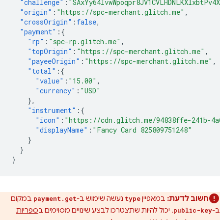
"challenge"
:
"SAxYy64IvwWpoqpr8JV1CVLHDNLKXlxbtPv4
"origin"
:
"https://spc-merchant.glitch.me"
,
"crossOrigin"
:
false
,
"payment"
:{
"rp"
:
"spc-rp.glitch.me"
,
"topOrigin"
:
"https://spc-merchant.glitch.me"
,
"payeeOrigin"
:
"https://spc-merchant.glitch.me"
,
"total"
:{
"value"
:
"15.00"
,
"currency"
:
"USD"
},
"instrument"
:{
"icon"
:
"https://cdn.glitch.me/94838ffe-241b-4a
"displayName"
:
"Fancy Card 825809751248"
}
}
}
חשוב לדעת:
במאפיין
נעשה שימוש ב-
במקום
payment.get
type
ב-
. יכול להיות שתצטרכו לבצע שינויים מסוימים ב
ספריות
public-key