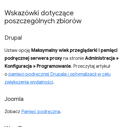
Wskazówki dotyczące
poszczególnych zbiorów
Drupal
Ustaw opcję
Maksymalny wiek przeglądarki i pamięci
podręcznej serwera proxy
na stronie
Administracja »
Konfiguracja » Programowanie
. Przeczytaj artykuł
o
pamięci podręcznej Drupala i optymalizacji w celu
zwiększenia wydajności
.
Joomla
Zobacz
Pamięć podręczna
.