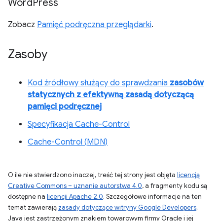
Word
Press
Zobacz
Pamięć podręczna przeglądarki
.
Zasoby
Kod źródłowy służący do sprawdzania
zasobów
statycznych z efektywną zasadą dotyczącą
pamięci podręcznej
Specyfikacja Cache-Control
Cache-Control (MDN)
O ile nie stwierdzono inaczej, treść tej strony jest objęta
licencją
Creative Commons – uznanie autorstwa 4.0
, a fragmenty kodu są
dostępne na
licencji Apache 2.0
. Szczegółowe informacje na ten
temat zawierają
zasady dotyczące witryny Google Developers
.
Java jest zastrzeżonym znakiem towarowym firmy Oracle i jej