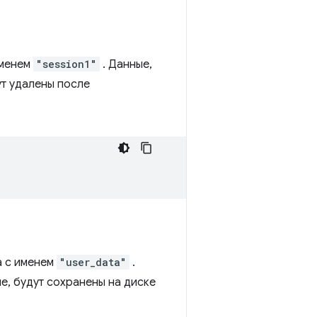
именем
"session1"
. Данные,
ут удалены после
а с именем
"user_data"
.
ле, будут сохранены на диске