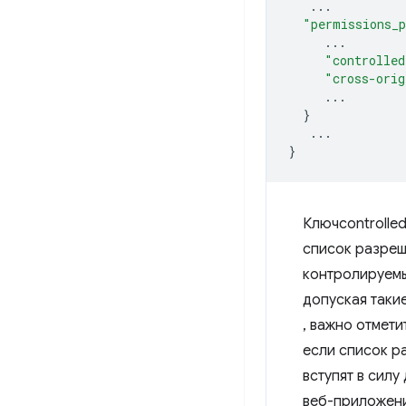
...
"permissions_
...
"controlled
"cross-orig
...
}
...
}
Ключcontrolle
список разреш
контролируемы
допуская такие
, важно отмети
если список р
вступят в силу
веб-приложени