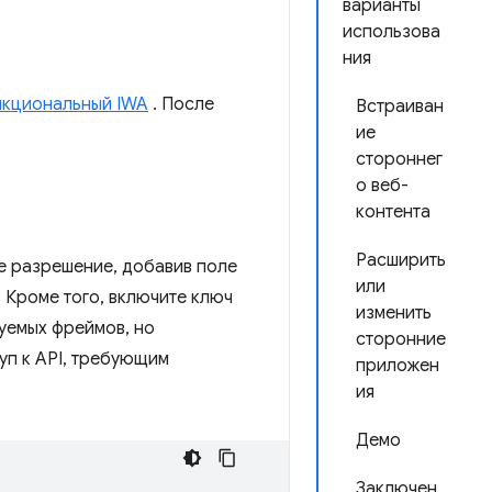
варианты
использова
ния
нкциональный IWA
. После
Встраиван
ие
стороннег
о веб-
контента
Расширить
е разрешение, добавив поле
или
 Кроме того, включите ключ
изменить
уемых фреймов, но
сторонние
уп к API, требующим
приложен
ия
Демо
Заключен