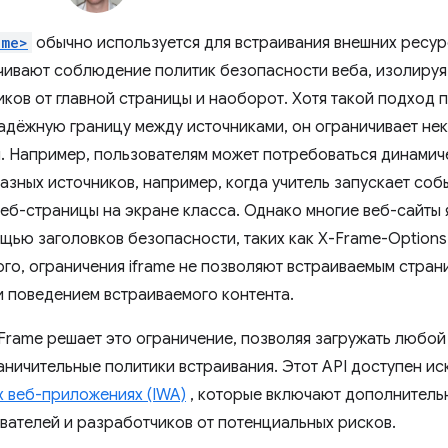
ame>
обычно используется для встраивания внешних ресурс
чивают соблюдение политик безопасности веба, изолируя
иков от главной страницы и наоборот. Хотя такой подход 
адёжную границу между источниками, он ограничивает не
. Например, пользователям может потребоваться динамиче
азных источников, например, когда учитель запускает соб
еб-страницы на экране класса. Однако многие веб-сайты
ощью заголовков безопасности, таких как X-Frame-Options и
того, ограничения iframe не позволяют встраиваемым стра
и поведением встраиваемого контента.
 Frame решает это ограничение, позволяя загружать любой
аничительные политики встраивания. Этот API доступен ис
 веб-приложениях (IWA)
, которые включают дополнитель
вателей и разработчиков от потенциальных рисков.