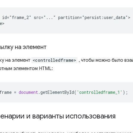
 id="frame_2" src="..." partition="persist:user_data">

сылку на элемент
ку на элемент
<controlledframe>
, чтобы можно было вза
ртным элементом HTML:
frame
=
document
.
getElementById
(
'controlledframe_1'
);
енарии и варианты использования