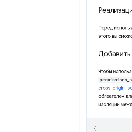
Реализац
Перед исполь
этого вы смож
Добавить
Чтобы использ
permissions_
cross-origin-is
обязателен для
изоляции межд
{