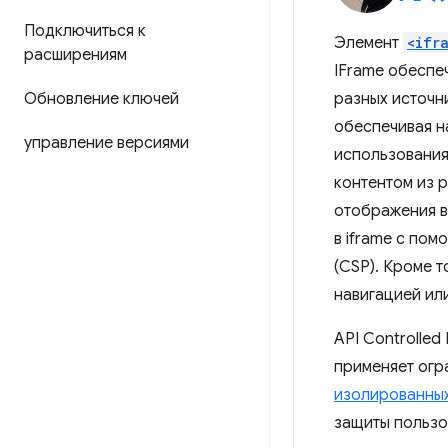
Подключиться к
Элемент
<ifr
расширениям
IFrame обеспе
Обновление ключей
разных источн
обеспечивая н
управление версиями
использования
контентом из р
отображения в
в iframe с пом
(CSP). Кроме 
навигацией ил
API Controlled
применяет огр
изолированных
защиты пользо