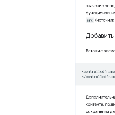
значение none,
функционально
src
(источник
Добавить
Вставьте элем
<controlledframe
Дополнительн
контента, позв
сохранения да