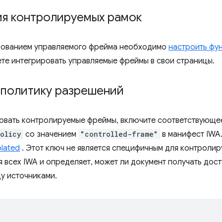
ия контролируемых рамок
зованием управляемого фрейма необходимо
настроить фу
ете интегрировать управляемые фреймы в свои страницы.
 политику разрешений
овать контролируемые фреймы, включите соответствующе
policy
со значением
"controlled-frame"
в манифест IWA.
olated
. Этот ключ не является специфичным для контролир
 всех IWA и определяет, может ли документ получать дост
у источниками.