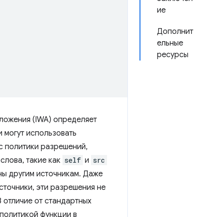
ие
Дополнит
ельные
ресурсы
ложения (IWA) определяет
 могут использовать
с политики разрешений,
слова, такие как
self
и
src
аны другим источникам. Даже
точники, эти разрешения не
В отличие от стандартных
политикой функции в