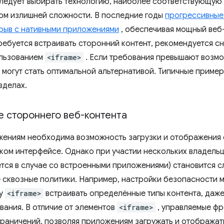
следует выбирать технологию, наиболее соответствующую
том излишней сложности. В последние годы
прогрессивные
рыв с нативными приложениями
, обеспечивая мощный веб-
ебуется встраивать сторонний контент, рекомендуется сн
ользованием
<iframe>
. Если требования превышают возмо
 могут стать оптимальной альтернативой. Типичные приме
зделах.
е стороннего веб-контента
ениям необходима возможность загрузки и отображения 
ком интерфейсе. Однако при участии нескольких владель
ется в случае со встроенными приложениями) становится 
 сквозные политики. Например, настройки безопасности м
му
<iframe>
встраивать определённые типы контента, даже 
вания. В отличие от элементов
<iframe>
, управляемые ф
граничений, позволяя приложениям загружать и отображать