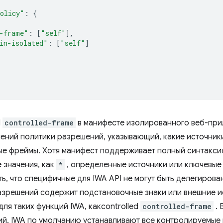
policy"
:
{
-frame"
:
[
"self"
],
in-isolated"
:
[
"self"
]
d
controlled-frame
в манифесте изолированного веб-при
ений политики разрешений, указывающий, какие источники
е фреймы. Хотя манифест поддерживает полный синтакси
 значения, как
*
, определенные источники или ключевые 
ть, что специфичные для IWA API не могут быть делегиров
азрешений содержит подстановочные знаки или внешние ис
 для таких функций IWA, какcontrolled
controlled-frame
. 
й, IWA по умолчанию устанавливают все контролируемые 