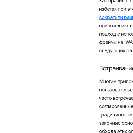
Как правило, 
избегая при э
сократили раз
приложению тр
подход с исп
фреймы на IWA
следующих ра
Встраивани
Многим прилож
пользовательс
часто встреча
согласованные
традиционно
законные осно
обхода этих о