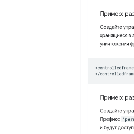
Пример: ра
Создайте упра
хранящиеся в э
уничтожения ф
<controlledframe
Пример: ра
Создайте упра
Префикс
"per
и будут досту