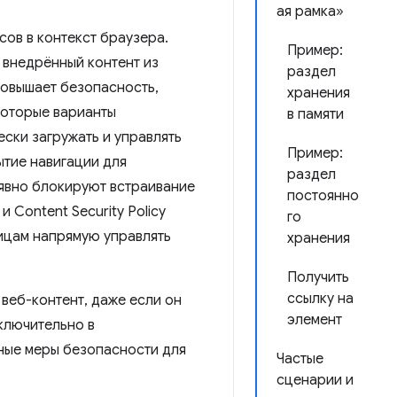
ая рамка»
ов в контекст браузера.
Пример:
 внедрённый контент из
раздел
повышает безопасность,
хранения
которые варианты
в памяти
ски загружать и управлять
Пример:
ытие навигации для
раздел
 явно блокируют встраивание
постоянно
 Content Security Policy
го
ницам напрямую управлять
хранения
Получить
ссылку на
 веб-контент, даже если он
элемент
ключительно в
ные меры безопасности для
Частые
сценарии и