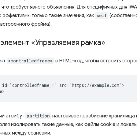
 что требует явного объявления. Для специфичных для IWA
 эффективны только такие значения, как
self
(собственн
 встроенного фрейма).
 элемент «Управляемая рамка»
ент
<controlledframe>
в HTML-код, чтобы встроить сторон
 id="controlledframe_1" src="https://example.com">

ый атрибут
partition
настраивает разбиение хранилища 
оляя изолировать такие данные, как файлы cookie и локал
нных между сеансами.