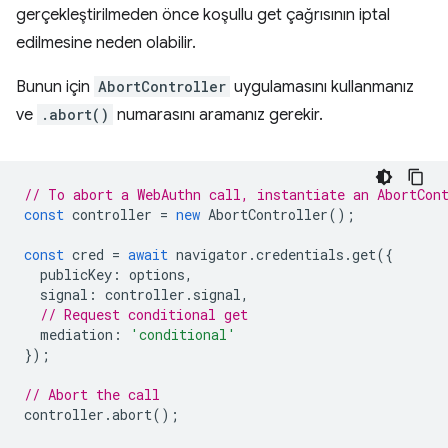
gerçekleştirilmeden önce koşullu get çağrısının iptal
edilmesine neden olabilir.
Bunun için
AbortController
uygulamasını kullanmanız
ve
.abort()
numarasını aramanız gerekir.
// To abort a WebAuthn call, instantiate an AbortCon
const
controller
=
new
AbortController
();
const
cred
=
await
navigator
.
credentials
.
get
({
publicKey
:
options
,
signal
:
controller
.
signal
,
// Request conditional get
mediation
:
'conditional'
});
// Abort the call
controller
.
abort
();