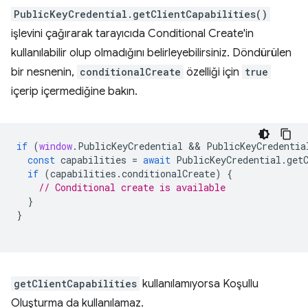
PublicKeyCredential.getClientCapabilities()
işlevini çağırarak tarayıcıda Conditional Create'in
kullanılabilir olup olmadığını belirleyebilirsiniz. Döndürülen
bir nesnenin,
conditionalCreate
özelliği için
true
içerip içermediğine bakın.
if
(
window
.
PublicKeyCredential
 && 
PublicKeyCredentia
const
capabilities
=
await
PublicKeyCredential
.
get
if
(
capabilities
.
conditionalCreate
)
{
// Conditional create is available
}
}
getClientCapabilities
kullanılamıyorsa Koşullu
Oluşturma da kullanılamaz.