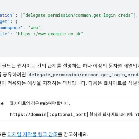
ation"
:
[
"delegate_permission/common.get_login_creds"
],
get"
:
{
amespace"
:
"web"
,
ite"
:
"https://www.example.co.uk"
필드는 웹사이트 간의 관계를 설명하는 하나 이상의 문자열 배열입
를 공유하려면
delegate_permission/common.get_login_cred
언이 적용되는 애셋을 지정하는 객체입니다. 다음은 웹사이트를 식별
ce
web
웹사이트의 경우
여야 합니다.
https:
/
/
domain
[:
optional
_
port
]
h
형식의 웹사이트 URL(예:
용은
디지털 저작물 링크 참조
를 참고하세요.