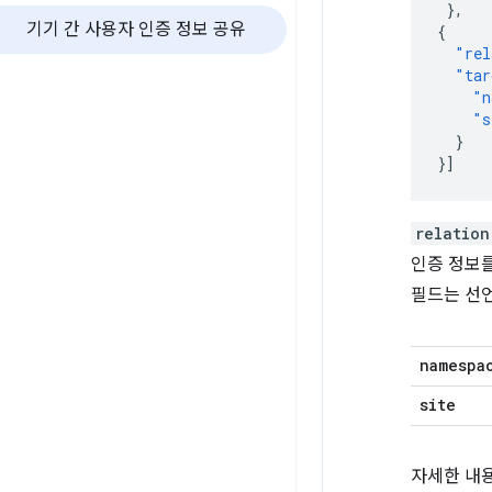
},
기기 간 사용자 인증 정보 공유
{
"rel
"tar
"n
"s
}
}]
relation
인증 정보
필드는 선
namespa
site
자세한 내