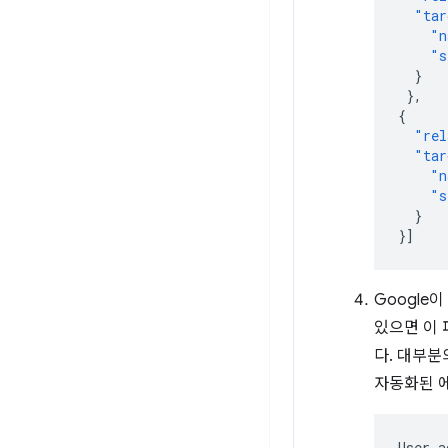
"tar
"n
"s
}
},
{
"rel
"tar
"n
"s
}
}]
Google
있으면 이 
다. 대부
자동화된 
User-a