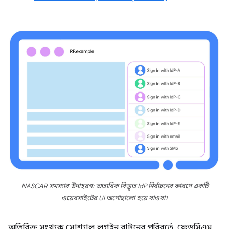
NASCAR সমস্যার উদাহরণ: অত্যধিক বিস্তৃত IdP নির্বাচনের কারণে একটি
ওয়েবসাইটের UI অগোছালো হয়ে যাওয়া।
অতিরিক্ত সংখ্যক সোশ্যাল লগইন বাটনের পরিবর্তে, ফেডসিএম