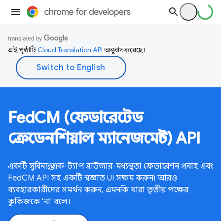
এই পৃষ্ঠাটি
Cloud Translation API
অনুবাদ করেছে।
FedCM (ফেডারেটেড
ক্রেডেনশিয়াল ম্যানেজমেন্ট) API
একটি সুবিন্যস্ত, এক-ট্যাপ ব্রাউজার-মধ্যস্থতা ফেডারেশন প্রবাহ এবং
FedCM API সহ একটি স্বজ্ঞাত UI সক্ষম করুন৷ আরও
ব্যবহারকারীদের সমর্থন করুন, এমনকি যারা তৃতীয় পক্ষের
কুকিজকে 'না' বলে।