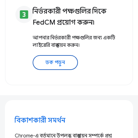
নির্ভরকারী পক্ষগুলির দিকে
looks_3
FedCM প্রয়োগ করুন৷
আপনার নির্ভরকারী পক্ষগুলির জন্য একটি
লাইব্রেরি বাস্তবায়ন করুন।
ডক পড়ুন
বিকাশকারী সমর্থন
Chrome-এ বর্তমানে উপলব্ধ বাস্তবায়ন সম্পর্কে প্রশ্ন