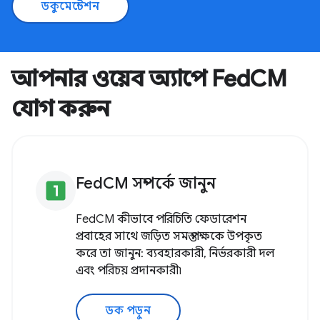
ডকুমেন্টেশন
আপনার ওয়েব অ্যাপে FedCM
যোগ করুন
FedCM সম্পর্কে জানুন
looks_one
FedCM কীভাবে পরিচিতি ফেডারেশন
প্রবাহের সাথে জড়িত সমস্ত পক্ষকে উপকৃত
করে তা জানুন: ব্যবহারকারী, নির্ভরকারী দল
এবং পরিচয় প্রদানকারী৷
ডক পড়ুন