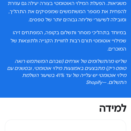
משגיאות. הפעלת המילוי האוטומטי בצורה יעילה גם עוזרת
להפחית את מספר המשתמשים שמפסיקים את התהליך,
ומובילה לשיעורי שליחה גבוהים יותר של טפסים.
במיוחד בתהליכי מסחר ותשלום בקופה, המפתחים זיהו
שמילויי אוטומטי תורם רבות לחוויית הקנייה ולתוצאות של
המוכרים.
שליש מהתשלומים של אורחים (שבהם המשתמש רואה
טופס ריק) מתבצעים באמצעות מילוי אוטומטי, ובסשנים עם
מילוי אוטומטי יש עלייה של עד 41% בשיעור השלמת
התשלום. —Shopify
למידה