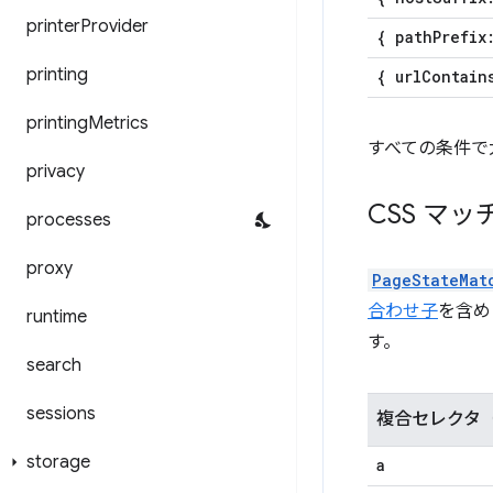
printer
Provider
{ path
Prefix
printing
{ url
Contain
printing
Metrics
すべての条件で
privacy
CSS マッ
processes
proxy
PageStateMat
合わせ子
を含め
runtime
す。
search
sessions
複合セレクタ（
storage
a