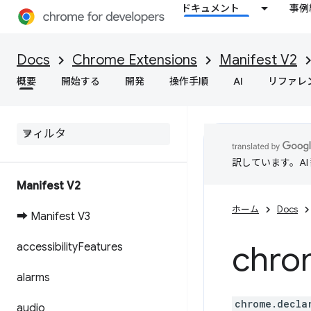
ドキュメント
事例
Docs
Chrome Extensions
Manifest V2
概要
開始する
開発
操作手順
AI
リファレ
訳しています。A
Manifest V2
ホーム
Docs
➡ Manifest V3
chro
accessibility
Features
alarms
chrome.decla
audio