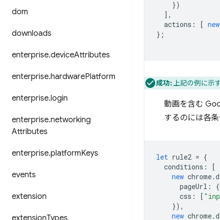
})
dom
],
actions
:
[
new
downloads
};
enterprise
.
device
Attributes
enterprise
.
hardware
Platform
成功:
上記の例に示す
enterprise
.
login
動画を含む G
するのには各条
enterprise
.
networking
Attributes
enterprise
.
platform
Keys
let
rule2
=
{
conditions
:
[
events
new
chrome
.
d
pageUrl
:
{
extension
css
:
[
"inp
}),
new
chrome
.
d
extension
Types