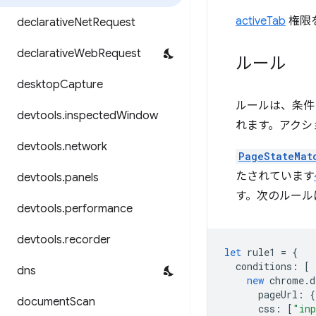
activeTab
権限
declarative
Net
Request
declarative
Web
Request
ルール
desktop
Capture
ルールは、条件
devtools
.
inspected
Window
れます。アクシ
devtools
.
network
PageStateMat
たされています
devtools
.
panels
す。次のルールに
devtools
.
performance
devtools
.
recorder
let
rule1
=
{
conditions
:
[
dns
new
chrome
.
d
pageUrl
:
{
document
Scan
css
:
[
"inp