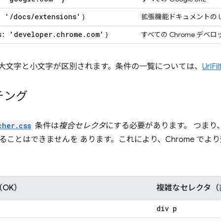
: '
/
docs
/
extensions'
}
拡張機能ドキュメントの U
s: 'developer
.
chrome
.
com'
}
すべての Chrome デベロ
大文字と小文字が区別されます。条件の一覧については、
UrlFil
チング
cher.css
条件は
複合セレクタ
にする必要があります。 つまり
ることはできませんを あります。これにより、Chrome で
OK）
複雑なセレクタ（
div p