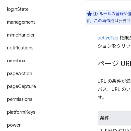
login
State
注:
ルールの登録や登
す。この再作成は計算コ
management
mime
Handler
activeTab
権限
ションをクリッ
notifications
omnibox
ページ UR
page
Action
URL の条件が
page
Capture
パス、URL のい
す。
permissions
platform
Keys
条件
power
{ host
Suffix