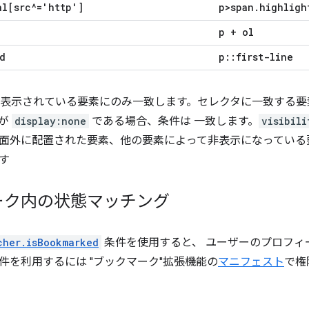
al[src^='http']
p>span
.
highligh
p + ol
d
p
::
first-line
は、表示されている要素にのみ一致します。セレクタに一致する
つが
display:none
である場合、条件は 一致します。
visibili
面外に配置された要素、他の要素によって非表示になっている
す
ーク内の状態マッチング
cher.isBookmarked
条件を使用すると、 ユーザーのプロフィー
件を利用するには "ブックマーク"拡張機能の
マニフェスト
で権