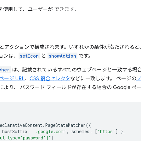
を使用して、ユーザーが できます。
とアクションで構成されます。いずれかの条件が満たされると
ョンは、
setIcon
と
showAction
です。
cher
は、記載されているすべてのウェブページと一致する場合
ページ URL
、
CSS 複合セレクタ
などに一致します。 ページの
より、 パスワード フィールドが存在する場合の Google 
eclarativeContent
.
PageStateMatcher
({
hostSuffix
:
'.google.com'
,
schemes
:
[
'https'
]
},
ut[type='password']"
]