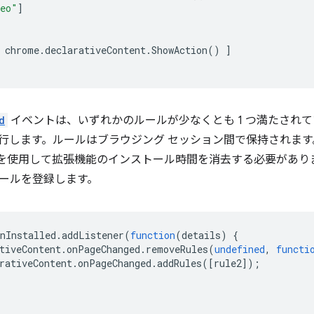
deo"
]
chrome
.
declarativeContent
.
ShowAction
()
]
d
イベントは、いずれかのルールが少なくとも 1 つ満たされ
行します。ルールはブラウジング セッション間で保持されます
を使用して拡張機能のインストール時間を消去する必要がありま
ールを登録します。
nInstalled
.
addListener
(
function
(
details
)
{
tiveContent
.
onPageChanged
.
removeRules
(
undefined
,
functi
rativeContent
.
onPageChanged
.
addRules
([
rule2
]);