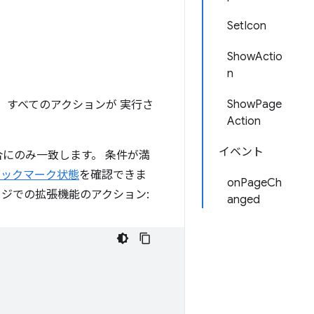
SetIcon
ShowActio
n
ShowPage
、すべてのアクションが 実行さ
Action
イベント
にのみ一致します。 条件が満
ブックマーク状態
を確認できま
onPageCh
ページでの拡張機能のアクション:
anged