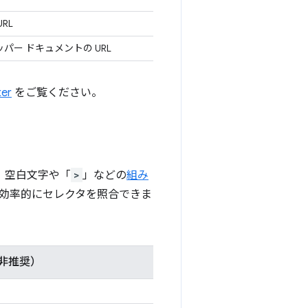
RL
ッパー ドキュメントの URL
ter
をご覧ください。
、空白文字や「
>
」などの
組み
より効率的にセレクタを照合できま
非推奨）