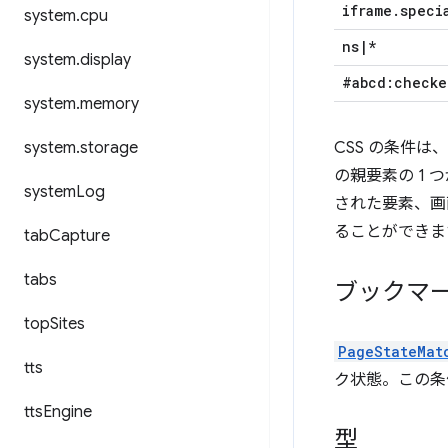
iframe
.
speci
system
.
cpu
ns
|
*
system
.
display
#abcd:checke
system
.
memory
system
.
storage
CSS の条件
の親要素の 1 
system
Log
された要素、画
ることができま
tab
Capture
tabs
ブックマ
top
Sites
PageStateMat
tts
ク状態。この条
tts
Engine
型