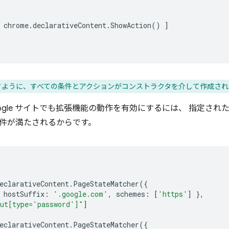
chrome
.
declarativeContent
.
ShowAction
()
]
ように、すべての条件とアクションがコンストラクタを介して作成され
oogle サイトでも拡張機能の動作を有効にするには、 指定さ
件が満たされるからです。
eclarativeContent
.
PageStateMatcher
({
hostSuffix
:
'.google.com'
,
schemes
:
[
'https'
]
},
ut[type='password']"
]
eclarativeContent
.
PageStateMatcher
({