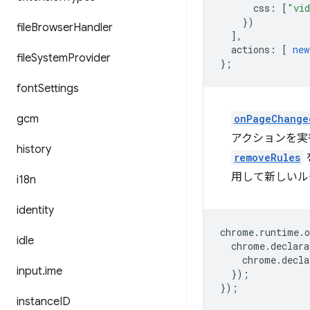
css
:
[
"vi
})
file
Browser
Handler
],
actions
:
[
new
file
System
Provider
};
font
Settings
gcm
onPageChange
アクションを実
history
removeRules
用して新しいル
i18n
identity
chrome
.
runtime
.
o
idle
chrome
.
declara
chrome
.
decla
input
.
ime
});
});
instance
ID