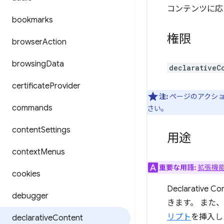
コンテンツに応
bookmarks
権限
browser
Action
browsing
Data
declarativeC
certificate
Provider
注:
ページのアクシ
commands
さい。
content
Settings
用途
context
Menus
重要な用語:
拡張機
cookies
Declarati
debugger
きます。 また
リプト
を挿入し
declarative
Content