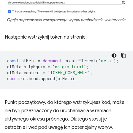
Opcja dopasowania zewnętrznego w polu pochodzenia w internecie.
Następnie wstrzyknij token na stronie:
const
otMeta
=
document
.
createElement
(
'meta'
);
otMeta
.
httpEquiv
=
'origin-trial'
;
otMeta
.
content
=
'TOKEN_GOES_HERE'
;
document
.
head
.
append
(
otMeta
);
Punkt początkowy, do którego wstrzykujesz kod, może
nie być przeznaczony do uruchamiania w ramach
aktywnego okresu próbnego. Dlatego stosuj je
ostrożnie i weź pod uwagę ich potencjalny wpływ.