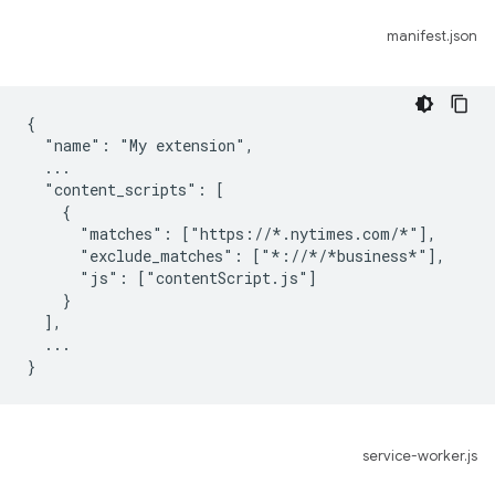
manifest.json
{

  "name": "My extension",

  ...

  "content_scripts": [

    {

      "matches": ["https://*.nytimes.com/*"],

      "exclude_matches": ["*://*/*business*"],

      "js": ["contentScript.js"]

    }

  ],

  ...

service-worker.js