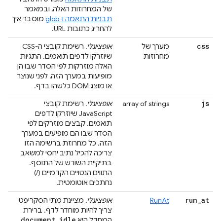
של המחרוזות האלה, ובמאמר
תבניות התאמה ו-glob
מוסבר איך
להחריג כתובות URL.
css
מערך של
אופציונלי.
רשימת קובצי ה-CSS
מחרוזות
שיוזרקו לדפים תואמים. התגיות
האלה מוזרקות לפי הסדר שבו הן
מופיעות במערך הזה, לפני שנוצר
או מוצג DOM כלשהו בדף.
js
array of strings
אופציונלי.
רשימת קובצי
JavaScript שיוזרקו לדפים
תואמים. קבצים מוזרקים לפי
הסדר שבו הם מופיעים במערך
הזה. כל מחרוזת ברשימה הזו
צריכה להכיל נתיב יחסי למשאב
בתיקיית השורש של התוסף.
התווים הנטויים הקדמיים (‎/‎)
נחתכים אוטומטית.
run
_
at
RunAt
אופציונלי.
מציינת מתי הסקריפט
צריך להיות מוחדר לדף. ברירת
document
_
idle
המחדל היא
.