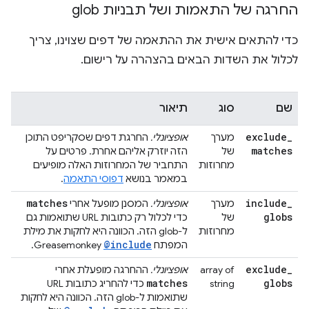
החרגה של התאמות ושל תבניות glob
כדי להתאים אישית את ההתאמה של דפים שצוינו, צריך
לכלול את השדות הבאים בהצהרה על רישום.
שם
סוג
תיאור
exclude
_
מערך
אופציונלי.
החרגת דפים שסקריפט התוכן
matches
של
הזה יוזרק אליהם אחרת. פרטים על
מחרוזות
התחביר של המחרוזות האלה מופיעים
במאמר בנושא
דפוסי התאמה
.
matches
include
_
מערך
אופציונלי.
המסנן מופעל אחרי
globs
של
כדי לכלול רק כתובות URL שתואמות גם
מחרוזות
ל-glob הזה. הכוונה היא לחקות את מילת
@include
המפתח
Greasemonkey.
exclude
_
array of
אופציונלי.
ההחרגה מופעלת אחרי
matches
globs
string
כדי להחריג כתובות URL
שתואמות ל-glob הזה. הכוונה היא לחקות