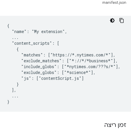
manifest.json
{

  "name": "My extension",

  ...

  "content_scripts": [

    {

      "matches": ["https://*.nytimes.com/*"],

      "exclude_matches": ["*://*/*business*"],

      "include_globs": ["*nytimes.com/???s/*"],

      "exclude_globs": ["*science*"],

      "js": ["contentScript.js"]

    }

  ],

  ...

זמן ריצה