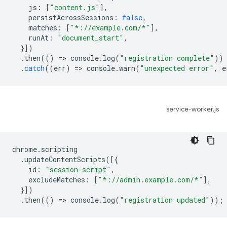
js
:
[
"content.js"
],
persistAcrossSessions
:
false
,
matches
:
[
"*://example.com/*"
],
runAt
:
"document_start"
,
}])
.
then
(()
=
>
console
.
log
(
"registration complete"
))
.
catch
((
err
)
=
>
console
.
warn
(
"unexpected error"
,
e
service-worker.js
chrome
.
scripting
.
updateContentScripts
([{
id
:
"session-script"
,
excludeMatches
:
[
"*://admin.example.com/*"
],
}])
.
then
(()
=
>
console
.
log
(
"registration updated"
));