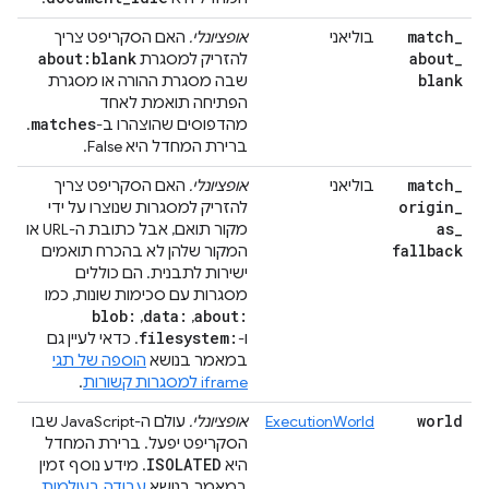
match
_
בוליאני
אופציונלי.
האם הסקריפט צריך
about:blank
about
_
להזריק למסגרת
blank
שבה מסגרת ההורה או מסגרת
הפתיחה תואמת לאחד
matches
מהדפוסים שהוצהרו ב-
.
ברירת המחדל היא False.
match
_
בוליאני
אופציונלי.
האם הסקריפט צריך
origin
_
להזריק למסגרות שנוצרו על ידי
as
_
מקור תואם, אבל כתובת ה-URL או
fallback
המקור שלהן לא בהכרח תואמים
ישירות לתבנית. הם כוללים
מסגרות עם סכימות שונות, כמו
blob:
data:
about:
,
,
filesystem:
ו-
. כדאי לעיין גם
במאמר בנושא
הוספה של תגי
iframe למסגרות קשורות
.
world
ExecutionWorld
אופציונלי.
עולם ה-JavaScript שבו
הסקריפט יפעל. ברירת המחדל
ISOLATED
היא
. מידע נוסף זמין
במאמר בנושא
עבודה בעולמות