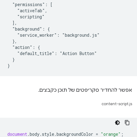
  "permissions": [

    "activeTab",

    "scripting"

  ],

  "background": {

    "service_worker": "background.js"

  },

  "action": {

    "default_title": "Action Button"

  }

אפשר להחדיר סקריפטים של תוכן כקבצים.
content-script.js
document
.
body
.
style
.
backgroundColor
=
"orange"
;