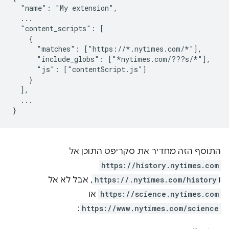
  "name": "My extension",

  ...

  "content_scripts": [

    {

      "matches": ["https://*.nytimes.com/*"],

      "include_globs": ["*nytimes.com/???s/*"],

      "js": ["contentScript.js"]

    }

  ],

  ...

התוסף הזה מחדיר את סקריפט התוכן אל
https://history.nytimes.com
ו
https://.nytimes.com/history
, אבל לא אל
https://science.nytimes.com
או
:
https://www.nytimes.com/science