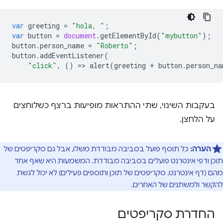
var
greeting
=
"hola, "
;
var
button
=
document
.
getElementById
(
"mybutton"
);
button
.
person_name
=
"Roberto"
;
button
.
addEventListener
(
"click"
,
()
=
>
alert
(
greeting
+
button
.
person_na
בעקבות השינוי, שתי ההתראות מופיעות ברצף כשלוחצים
על הלחצן.
הערה:
כל תוסף פועל בסביבה מבודדת משלו, אבל גם סקריפטים של
תוכן ודפי אינטרנט פועלים בסביבה מבודדת. המשמעות היא שאף אחד
מהם (דף אינטרנט, סקריפטים של תוכן ותוספים פעילים) לא יכול לגשת
להקשר ולמשתנים של האחרים.
החדרת סקריפטים