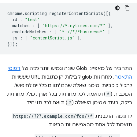
chrome
.
scripting
.
registerContentScripts
([{
id
:
"test"
,
matches
:
[
"https://*.nytimes.com/*"
],
excludeMatches
:
[
"*://*/*business*"
],
js
:
[
"contentScript.js"
],
}]);
התחביר של מאפייני Glob שונה וגמיש יותר מזה של
דפוסי
התאמה
. מחרוזות glob קבילות הן כתובות URL שעשויות
להכיל כוכביות וסימני שאלה שהם 'תווים כלליים לחיפוש'.
הכוכבית (
*
) תואמת לכל מחרוזת בכל אורך, כולל מחרוזת
ריקה, בעוד שסימן השאלה (
?
) תואם לכל תו יחיד.
לדוגמה, התבנית
https://???.example.com/foo/\*
תואמת לכל אחת מהאפשרויות הבאות: