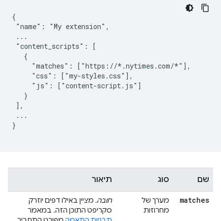
{

 "name": "My extension",

 ...

 "content_scripts": [

   {

     "matches": ["https://*.nytimes.com/*"],

     "css": ["my-styles.css"],

     "js": ["content-script.js"]

   }

 ],

 ...

}

שם
סוג
תיאור
matches
מערך של
חובה.
מציין באילו דפים יוזרק
מחרוזות
סקריפט התוכן הזה. במאמר
תבניות התאמה
מפורט התחביר