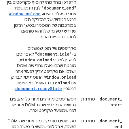
הדפדפן בוחר מתי להוסיף סקריפטים בין
"document
_
end"
לבין הזמן שמיד
window.onload
אחרי הפעלת האירוע
.
הרגע המדויק של ההזרקה תלוי
במורכבות של המסמך ובמשך הזמן
שנדרש לטעינה שלו, והוא מותאם
למהירות טעינת הדף.
סקריפטים של תוכן שפועלים
"document
_
idle"
ב-
לא צריכים
window
.
onload
להאזין לאירוע
,
מובטח שהם יפעלו אחרי שה-DOM
יושלם. אם סקריפט צריך לפעול אחרי
window
.
onload
, התוסף יכול לבדוק
onload
אם
כבר הופעל באמצעות
document.readyState
המאפיין
.
document
_
מחרוזת
הסקריפטים מוזרקים אחרי כל הקבצים
css
start
מ-
, אבל לפני שנוצר DOM אחר או
לפני שמופעל סקריפט אחר.
document
_
מחרוזת
סקריפטים מוזרקים מיד אחרי שה-DOM
end
הושלם, אבל לפני שמשאבי משנה כמו