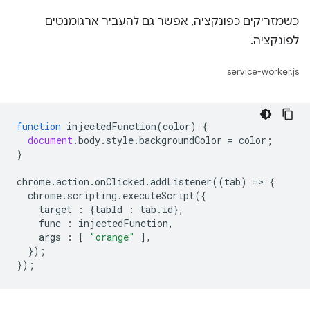
כשמזריקים כפונקציה, אפשר גם להעביר ארגומנטים
לפונקציה.
service-worker.js
function
injectedFunction
(
color
)
{
document
.
body
.
style
.
backgroundColor
=
color
;
}
chrome
.
action
.
onClicked
.
addListener
((
tab
)
=
>
{
chrome
.
scripting
.
executeScript
({
target
:
{
tabId
:
tab
.
id
},
func
:
injectedFunction
,
args
:
[
"orange"
],
});
});