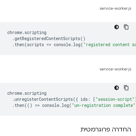
service-worker.js
chrome
.
scripting
.
getRegisteredContentScripts
()
.
then
(
scripts
=
>
console
.
log
(
"registered content s
service-worker.js
chrome
.
scripting
.
unregisterContentScripts
({
ids
:
[
"session-script"
.
then
(()
=
>
console
.
log
(
"un-registration complete"
החדרה פרוגרמטית